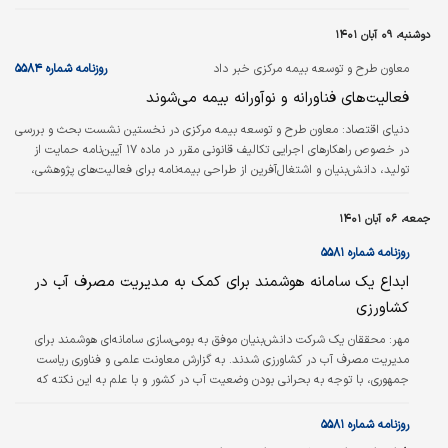
دوشنبه، ۰۹ آبان ۱۴۰۱
معاون طرح و توسعه بیمه مرکزی خبر داد
روزنامه شماره ۵۵۸۴
فعالیت‌های فناورانه و نوآورانه بیمه می‌شوند
دنياي اقتصاد:
معاون طرح و توسعه بیمه مرکزی در نخستین نشست بحث و بررسی
در خصوص راهکارهای اجرایی تکالیف قانونی مقرر در ماده ۱۷ آیین‌نامه حمایت از
تولید، دانش‌بنیان و اشتغال‌آفرین از طراحی بیمه‌نامه برای فعالیت‌های پژوهشی،
فناورانه و نوآورانه و ریسک تجاری‌سازی محصولات دانش‌بنیان خبر داد. به گزارش
اداره کل روابط عمومی و امور بین‌الملل بیمه مرکزی، دکتر علی بنیادی نایینی در این
جمعه، ۰۶ آبان ۱۴۰۱
نشست که با حضور دکتر دلیری، دستیار معاونت علمی و فناوری ریاست‌جمهوری و
نمایندگانی از وزارتخانه‌های علوم، تحقیقات و فناوری، صنعت، معدن و…
روزنامه شماره ۵۵۸۱
ابداع یک سامانه هوشمند برای کمک به مدیریت مصرف آب در
کشاورزی
مهر:
محققان یک شرکت دانش‌‌‌بنیان موفق به بومی‌‌‌سازی سامانه‌‌‌ای هوشمند برای
مدیریت مصرف آب در کشاورزی شدند. به گزارش معاونت علمی و فناوری ریاست
جمهوری، با توجه به بحرانی بودن وضعیت آب در کشور و با علم به این نکته که
کشاورزی بیشترین سهم را در مصرف آب قابل سرب در کشور دارد؛ کاهش مصرف آب
در این حوزه یک ضرورت ملی است. شرکتی دانش‌‌‌بنیان با طراحی سامانه نظارت و
روزنامه شماره ۵۵۸۱
واکنش هوشمند کشاورزی و با در نظر گرفتن نیازهای آبی گیاهی از طریق نظارت و