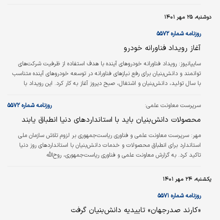
استان قزوین، در این نشست که نخستین جلسه کارگروه آب، محیط زیست،
فرسایش و خشکسالی استان با پیگیری شرکت آب و فاضلاب استان بود، مدیرعامل
دوشنبه، ۲۵ مهر ۱۴۰۱
شرکت آب و فاضلاب استان قزوین گفت: بر اساس تفاهم‌‌نامه یاد شده با استفاده از
ظرفیت‌‌های شرکت‌‌های دانش‌‌بنیان می‌توان چالش‌های دستگاه‌های اجرایی استان با
روزنامه شماره ۵۵۷۲
موضوع کارگروه…
آغاز رویداد فناورانه خودرو
سایپانیوز:
رویداد فناورانه خودروهای آینده با هدف استفاده از ظرفیت شرکت‌های
توانمند و دانش‌بنیان برای رفع نیازهای فناورانه در توسعه خودروهای آینده متناسب
با سال تولید، دانش‌بنیان و اشتغال، صبح دیروز آغاز به کار کرد. این رویداد با
مشارکت مرکز تحقیقات و نوآوری صنایع خودرو سایپا و گروه خودرویی ستاد
حمل‌ونقل پیشرفته معاونت علمی و فناوری ریاست‌جمهوری آغاز به کار کرده و امروز
سرپرست معاونت علمی:
روزنامه شماره ۵۵۷۲
پایان می‌یابد. مراسم افتتاحیه این رویداد با حضور معاون صنایع حمل‌ونقل وزارت
محصولات دانش‌بنیان باید با استانداردهای دنیا انطباق یابند
صمت، مدیرعامل گروه خودروسازی سایپا، مدیرعامل گروه صنعتی…
مهر:
سرپرست معاونت علمی و فناوری ریاست‌جمهوری بر لزوم تلاش سازمان ملی
استاندارد برای انطباق محصولات و خدمات دانش‌بنیان با استانداردهای روز دنیا
تاکید کرد. به گزارش معاونت علمی و فناوری ریاست‌جمهوری، روح‌‌الله
دهقانی‌فیروزآبادی در آیین‌ گرامیداشت روز ملی استاندارد با اشاره به اینکه بازار
داخلی ناموس ملی است، گفت: هر ذره از بازار داخلی که در دستان خارجی‌ها باشد
یکشنبه، ۲۴ مهر ۱۴۰۱
آسیب به کیان این کشور است، بنابراین به این موضوع باور داریم که سازمان ملی
استاندارد می‌تواند در نقطه‌ای قرار بگیرد که الزام و مقررات استفاده…
روزنامه شماره ۵۵۷۱
«کارند صدرجهان» تاییدیه دانش‌‌بنیان گرفت