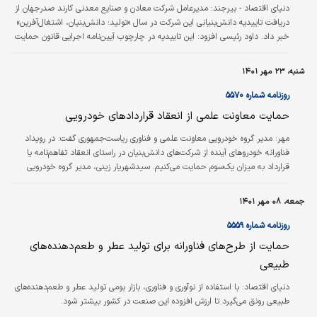
دنياي اقتصاد - بيرجند:
مدیرعامل شرکت معادن و صنایع معدنی کارند صدرجهان از
دریافت تاییدیه دانش‌‌بنیانی این شرکت در سال «تولید؛ دانش‌‌بنیان، اشتغال‌آفرین»
خبر داد. داود رئیسی افزود: این تاییدیه در چارچوب آیین‌‌نامه اجرایی قانون حمایت
از شرکت‌‌ها و موسسات دانش‌‌بنیان و قانون حمایت از شرکت‌‌ها و موسسات
دانش‌‌بنیان و تجاری‌‌سازی نوآوری‌‌ها و اختراعات توسط کارگروه ارزیابی شرکت‌‌ها و
شنبه، ۲۳ مهر ۱۴۰۱
موسسات دانش‌‌بنیان معاونت علمی و فناوری ریاست‌جمهوری، ۲۹ شهریور امسال
صادر شده است.
روزنامه شماره ۵۵۷۰
حمایت معاونت علمی از انعقاد قراردادهای خودرویی
مهر:
مدیر گروه خودرویی معاونت علمی و فناوری ریاست‌جمهوری گفت: در رویداد
فناورانه خودروهای آینده از شرکت‌های دانش‌بنیان در راستای انعقاد تفاهم‌نامه یا
قرارداد به میزان یک‌سوم حمایت می‌کنیم. سیدشهریار زینی، مدیر گروه خودرویی
معاونت علمی و فناوری ریاست‌جمهوری، دیروز در نشست رویداد فناورانه خودروهای
آینده که در محل ستاد توسعه فناوری‌های حوزه فضایی و حمل‌و‌نقل پیشرفته
جمعه، ۰۸ مهر ۱۴۰۱
معاونت علمی برگزار شد، گفت: پیشرفت در دنیا منتظر افراد و اشخاص نمی‌ماند.
همانطور که این اتفاق در صنعت خودرو در حال رخ دادن است.
روزنامه شماره ۵۵۵۹
حمایت از طرح‌های فناورانه برای تولید عطر و طعم‌‌‌دهنده‌‌‌های
طبیعی
دنیای اقتصاد:
با استفاده از نوآوری و فناوری، بازار بومی تولید عطر و طعم‌‌‌دهنده‌‌‌های
طبیعی رونق می‌گیرد تا ارزش افزوده این صنعت در کشور بیشتر شود.