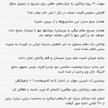
مهلت ۲۱ روزه پنتاگون به شرکت‌های دفاعی برای تسریع در تحویل سلاح
افزایش نجومی قیمت لبنیات در بازار / شیر خام چقدر شد؟
هشدار مینو محرز؛ این ساندویچ‌ها را از بیرون نخرید!
هشدار صریح مقام عراقی به عربستان/ موشکها تنها با موشک پاسخ داده
خواهد شد و آتش تنها با آتش مقابله خواهد شد
واکنش یک مقام مسئول به خبر تعطیلی مدرسه ایرانی در کویت/ به صورت
رسمی اعلام نشده است
بیانیه شورای امنیت علیه یمن/ عربستان و قطر واکنش نشان دادند
خبر جدید درباره وضعیت سلامتی جو بایدن/ فرزند رئیس جمهور سابق
آمریکا: حال وی وخیم تر شده است
بیشترین آب شیرین جهان در اختیار کدام کشورهاست؟ + اینفوگرافی
«جام زهر» پزشکیان برای عراقچی/ کنایه‌ای که وزیر خارجه را غافلگیر کرد
ادعای تازه سنتکام درباره ناو «آبراهام لینکلن» و محاصره دریایی ایران/ بیش
از ۳۰ کشتی اجازه عبور گرفتند