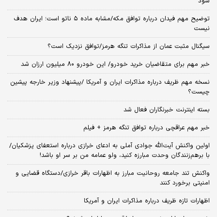
شود
توضیح مهم فیدان درباره توافق مکه/مشابه ماده ۵ ناتو است؛ ایران هدف
نیست
سیگنال‌ مثبت عمان از مذاکرات تنگه هرمز/توافق نزدیک است؟
خبر مهم برای متقاضیان خرید خودرو/ این خودرو ۸۰ میلیون ارزان شد
نسخه‌ مهم ظریف درباره مذاکرات ایران و آمریکا /پیشنهاد وزیر خارجه پیشین
چیست؟
بسته اینترنت خبرنگاران فعال شد
خبر مهم عراقچی درباره توافق تنگه هرمز + فیلم
اولین واکنش آیت‌الله جوادی آملی به ادعای خرازی درباره استعفای پزشکیان/
با برهم‌زنندگان وحدت مبارزه کنید، ولو عمامه من بر سر او باشد!
واکنش تند جامعه روحانیت مبارز به اظهارات باقر خرازی/دستگاه قضایی و
امنیتی برخورد کنند
اظهارات تازه ظریف درباره مذاکرات ایران و آمریکا