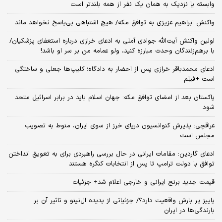
وابسته یا نزدیک به همان یک نفر از همه بلندتر است
واکنش ابراهیم عزیزی به توافق مکه/ هیچ اشتباهی بی‌پاسخ نخواهد ماند
اولین واکنش آیت‌الله جوادی آملی به ادعای خرازی درباره استعفای پزشکیان/
با برهم‌زنندگان وحدت مبارزه کنید، ولو عمامه من بر سر او باشد!
ادعای محمدباقر خرازی پس از احضار به دادگاه؛ کلیپ‌ها جعلی و ساختگی
است +فیلم
پاکستان بعد از امضای توافق مکه: جهان اسلام باید در برابر اسرائیل متحد
شود
عراقچی: پذیرش کنوانسیون دریای خرز از سوی ایران، منوط به تصویب
مجلس است
ادعای گاردین: مقامات ایرانی در حال بررسی راهبردی برای به تعویق انداختن
توافق با دولت ترامپ تا پس از انتخابات کنگره هستند
قیمت جدید برنج ایرانی و خارجی اعلام شد+ جزئیات
پاییز پر بارش واقعیت دارد؟/ جزئیاتی از پدیده ال‌نینو و تاثیر آن بر
بارندگی‌ها در ایران