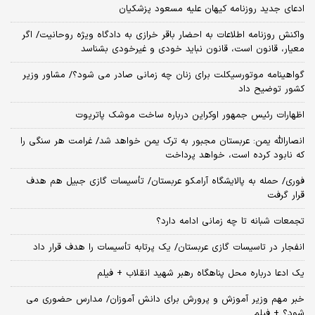
ادعای جدید روزنامه کیهان علیه مسعود پزشکیان
واکنش روزنامه اطلاعات به احضار باقر خرازی به دادگاه ویژه روحانیت/ اگر
معیار، قانون است، قانون نباید خودی و غیرخودی بشناسد
گواهینامه موتورسیکلت برای زنان چه زمانی صادر می شود؟/ مشاور وزیر
کشور توضیح داد
اظهارات رئیس جمهور اوکراین درباره ساخت موشک پاتریوت
انصارالله یمن: عربستان مجبور به ترک یمن خواهد شد/ غرامت هر سنگی را
که نابود کرده است، خواهد پرداخت
فوری/ حمله به پالایشگاه آرامکو عربستان/ تأسیسات گازی جبیل هم هدف
قرار گرفت
تجمعات شبانه تا چه زمانی ادامه دارد؟
انفجار در تاسیسات گازی عربستان/ یک پرتابه تأسیسات را هدف قرار داد
یک ادعا درباره محل پناهگاه‌ رهبر شهید انقلاب + فیلم
خبر مهم وزیر آموزش و پرورش برای دانش آموزان/ مدارس حضوری می
شود؟ + فیلم