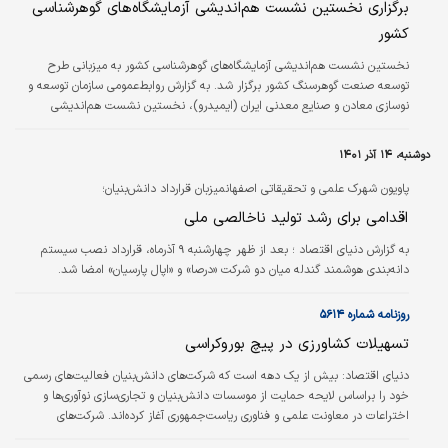
برگزاری نخستین نشست هم‌‌اندیشی آزمایشگاه‌های گوهرشناسی
کشور
نخستین نشست هم‌‌اندیشی آزمایشگاه‌های گوهرشناسی کشور به میزبانی طرح
توسعه صنعت گوهرسنگ کشور برگزار ‌‌شد. به گزارش روابط‌‌عمومی سازمان توسعه و
نوسازی معادن و صنایع معدنی ایران (ایمیدرو)، نخستین نشست هم‌‌اندیشی
آزمایشگاه‌های گوهرشناسی کشور به میزبانی طرح توسعه صنعت گوهرسنگ کشور و با
همکاری شبکه آزمایشگاهی فناوری راهبردی معاونت علمی و فناوری ریاست‌جمهوری
دوشنبه، ۱۴ آذر ۱۴۰۱
برگزار‌‌ شد. مجید وفایی‌‌فرد، مدیر مرکز تحقیقات فرآوری مواد معدنی کرج، نیز در
این نشست ضمن اشاره به حضور ۱۵ساله این مرکز در شبکه آزمایشگاهی…
پاویون شهرک علمی و تحقیقاتی اصفهانمیزبان قرارداد دانش‌بنیان؛
اقدامی برای رشد تولید ناخالصی ملی
به گزارش دنیای اقتصاد ؛ بعد از ظهر چهارشنبه ۹ آذرماه، قرارداد نصب سیستم
دانه‌بندی هوشمند گندله میان دو شرکت «درصا» و «اپال پارسیان» امضا شد.
روزنامه شماره ۵۶۱۴
تسهیلات کشاورزی در پیچ بوروکراسی
دنياي اقتصاد:
بیش از یک دهه است که شرکت‌‌های دانش‌بنیان فعالیت‌‌های رسمی
خود را براساس لایحه حمایت از موسسات دانش‌بنیان و تجاری‌سازی نوآوری‌‌ها و
اختراعات در معاونت علمی و فناوری ریاست‌جمهوری آغاز کرده‌‌اند. شرکت‌‌های
دانش‌بنیان با توجه به هدف اشتغال‌زایی در شعار سال ۱۴۰۱ در حالی رویکرد جدیدی