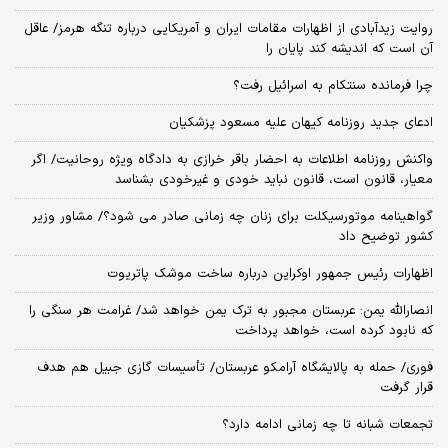
روایت زیدآبادی از اظهارات مقامات ایران و آمریکایی درباره تنگه هرمز/ عاقل
آن است که اندیشه کند پایان را
چرا فرمانده سنتکام به اسرائیل رفت؟
ادعای جدید روزنامه کیهان علیه مسعود پزشکیان
واکنش روزنامه اطلاعات به احضار باقر خرازی به دادگاه ویژه روحانیت/ اگر
معیار، قانون است، قانون نباید خودی و غیرخودی بشناسد
گواهینامه موتورسیکلت برای زنان چه زمانی صادر می شود؟/ مشاور وزیر
کشور توضیح داد
اظهارات رئیس جمهور اوکراین درباره ساخت موشک پاتریوت
انصارالله یمن: عربستان مجبور به ترک یمن خواهد شد/ غرامت هر سنگی را
که نابود کرده است، خواهد پرداخت
فوری/ حمله به پالایشگاه آرامکو عربستان/ تأسیسات گازی جبیل هم هدف
قرار گرفت
تجمعات شبانه تا چه زمانی ادامه دارد؟