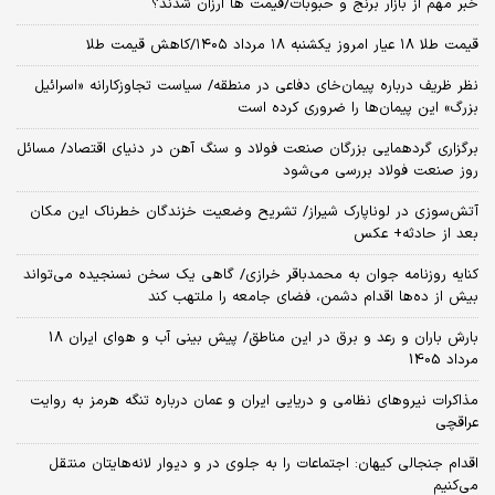
خبر مهم از بازار برنج و حبوبات/قیمت ها ارزان شدند؟
قیمت طلا ۱۸ عیار امروز یکشنبه ۱۸ مرداد ۱۴۰۵/کاهش قیمت طلا
نظر ظریف درباره پیمان‌خای دفاعی در منطقه/ سیاست تجاوزکارانه «اسرائیل
بزرگ» این پیمان‌ها را ضروری کرده است
برگزاری گردهمایی بزرگان صنعت فولاد و سنگ آهن در دنیای اقتصاد/ مسائل
روز صنعت فولاد بررسی می‌شود
آتش‌سوزی در لوناپارک شیراز/ تشریح وضعیت خزندگان خطرناک این مکان
بعد از حادثه+ عکس
کنایه روزنامه جوان به محمدباقر خرازی/ گاهی یک سخن نسنجیده می‌تواند
بیش از ده‌ها اقدام دشمن، فضای جامعه را ملتهب کند
بارش باران و رعد و برق در این مناطق/ پیش بینی آب و هوای ایران 18
مرداد 1405
مذاکرات نیروهای نظامی و دریایی ایران و عمان درباره تنگه هرمز به روایت
عراقچی
اقدام جنجالی کیهان: اجتماعات را به جلوی در و دیوار لانه‌هایتان منتقل
می‌کنیم