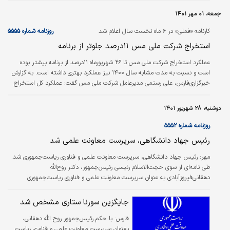
جمعه، ۰۱ مهر ۱۴۰۱
کارنامه «فملی» در ۶ ماه نخست سال اعلام شد
روزنامه شماره ۵۵۵۵
استخراج شرکت ملی مس ۱۱‌درصد جلوتر از برنامه
عملکرد استخراج شرکت ملی مس تا ۲۶ شهریورماه ۱۱‌درصد از برنامه بیشتر بوده
است و نسبت به مدت مشابه سال ۱۴۰۰ نیز عملکرد بهتری داشته است. به گزارش
خبرگزاری‌فارس، علی رستمی مدیرعامل شرکت ملی مس گفت: عملکرد کل استخراج
این شرکت تا ۲۶ شهریور حدود ۱۱‌درصد از برنامه بیشتر بوده است و نسبت به مدت
مشابه سال ۱۴۰۰ نیز عملکرد بهتری را شاهد هستیم.
دوشنبه، ۲۸ شهریور ۱۴۰۱
روزنامه شماره ۵۵۵۲
رئیس جهاد دانشگاهی، سرپرست معاونت علمی شد
مهر:
رئیس جهاد دانشگاهی، سرپرست معاونت علمی و فناوری ریاست‌جمهوری شد.
طی نامه‌‌ای از سوی حجت‌الاسلام رئیسی رئیس‌‌جمهور، دکتر روح‌‌الله
دهقانی‌فیروزآبادی به عنوان سرپرست معاونت علمی و فناوری ریاست‌جمهوری
منصوب شده است. دهقانی‌فیروزآبادی، تحصیلات خود را تا مقطع دکترا در رشته
مهندسی هوافضا در دانشگاه صنعتی شریف به پایان رساند و درحال حاضر، دانشیار
جایگزین سورنا ستاری مشخص شد
دانشکده مهندسی هوافضا و عضو هیات علمی این دانشگاه است. رئیس جهاد
فارس:
با حکم رئیس‌جمهور روح الله دهقانی،
دانشگاهی با بیش از ۱۰۰ عنوان مقاله در مجلات معتبر علمی، استاد نمونه آموزشی
و استاد نمونه…
بعنوان سرپرست معاونت علمی و فناوری ریاست