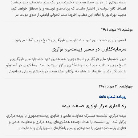
بیمه مرکزی:
در دولت سیزدهم برای نخستین بار یک سند بالادستی برای پیشبرد
اهداف کلان دولت در اختیار ماست که برنامه‌های توسعه‌‌‌ای را محقق خواهد کرد.
مجید بهزادپور با اعلام این مطلب افزود: سند تحولی ابلاغی از سوی دولت در
بسیاری از حوزه‌‌‌ها، برنامه‌‌‌های کلان را تشریح کرده است. صنعت بیمه نیز یکی از
بخش‌‌‌هایی است که در چارچوب این سند تحول، برنامه‌‌‌ها و اهداف مشخصی را
دوشنبه، ۳۱ مرداد ۱۴۰۱
دنبال خواهد کرد.
اصفهان برای هفدهمین دوره جشنواره ملی فن‌آفرینی شیخ بهایی آماده می‌شود
سرمایه‌گذاران در مسیر زیست‌بوم نوآوری
دبیر جشنواره ملی فن‌آفرینی شیخ بهایی: هفدهمین دوره جشنواره ملی فن‌آفرینی
شیخ بهایی با تاکید برجذب سرمایه‌گذاری برگزار می‌شود. عبدالرضا کبیری در گفت‌و‌گو
با خبرنگار دنیای اقتصاد با اشاره به برگزاری هفدهمین دوره جشنواره ملی فن‌آفرینی
شیخ بهایی در۲۴ و ۲۵ آبان ماه اظهار کرد: این جشنواره در دو بخش اصلی مسابقه و
نشست‌های جانبی برگزار خواهد شد که کارگروه «طراحان کسب‌وکار» و «فن‌آفرینی و
چهارشنبه، ۱۲ مرداد ۱۴۰۱
تجاری‌سازی» دو محور اصلی مسابقه است.
روزنامه شماره ۵۵۱۵
راه اندازی مرکز نوآوری صنعت بیمه
بیمه مرکزی:
نشست مشترک معاونت علمی و فناوری ریاست‌جمهوری با بیمه مرکزی
برگزار شد. این نشست با هدف توسعه همکاری‌های بیمه مرکزی و معاونت علمی و
فناوری ریاست‌جمهوری با محورهای بررسی راهکارهای تسهیل‌گری و حمایت از
شرکت‌های دانش‌بنیان و بررسی چالش‌ها و مشکلات موسسات و شرکت‌های