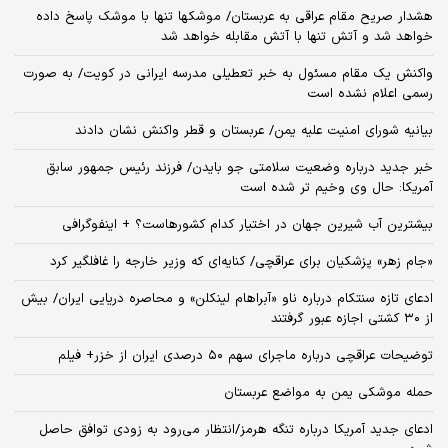
هشدار صریح مقام عراقی به عربستان/ موشکها تنها با موشک پاسخ داده
خواهد شد و آتش تنها با آتش مقابله خواهد شد
واکنش یک مقام مسئول به خبر تعطیلی مدرسه ایرانی در کویت/ به صورت
رسمی اعلام نشده است
بیانیه شورای امنیت علیه یمن/ عربستان و قطر واکنش نشان دادند
خبر جدید درباره وضعیت سلامتی جو بایدن/ فرزند رئیس جمهور سابق
آمریکا: حال وی وخیم تر شده است
بیشترین آب شیرین جهان در اختیار کدام کشورهاست؟ + اینفوگرافی
«جام زهر» پزشکیان برای عراقچی/ کنایه‌ای که وزیر خارجه را غافلگیر کرد
ادعای تازه سنتکام درباره ناو «آبراهام لینکلن» و محاصره دریایی ایران/ بیش
از ۳۰ کشتی اجازه عبور گرفتند
توضیحات عراقچی درباره ماجرای سهم ۵۰ درصدی ایران از خزر+ فیلم
حمله موشکی یمن به مواضع عربستان
ادعای جدید آمریکا درباره تنگه هرمز/انتظار می‌رود به زودی توافق حاصل