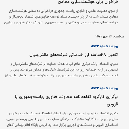
فراخوان برای هوشمندسازی معادن
پایش تصویری میزان آب موردنیاز گیاه را محاسبه و بر اساس نیازمندی گیاه،…
از سوی معاونت علمی و فناوری ریاست جمهوری فراخوانی به منظور هوشمندسازی
معادن منتشر شد. به گزارش «ایسنا»، ستاد توسعه فناوری‌‌‌های اقتصاد دیجیتال و
هوشمند‌سازی معاونت علمی و فناوری ریاست جمهوری، اداره کل دفتر فناوری و نوآوری
وزارت صنعت، معدن و تجارت و خانه معدن به‌‌‌تازگی فراخوانی مبنی بر هوشمندسازی
معادن منتشر کرده‌‌‌اند.
سه‌شنبه، ۲۶ مهر ۱۴۰۱
روزنامه شماره ۵۵۷۳
تامین ۴۸ساعته ارز خدماتی شرکت‌های دانش‌بنیان
دنیای اقتصاد:
بانک مرکزی اعلام کرد با هدف حمایت از شرکت‌های دانش‌بنیان و
تسهیل در ارائه خدمات ارزی به این شرکت‌ها، شرکت‌های مذکور می‌‌توانند پس از
تایید معاونت علمی و فناوری ریاست‌جمهوری و ارائه درخواست به بانک‌‌های عامل، ارز
موردنیاز برای مصارف خود را شامل برگزاری و شرکت در همایش‌‌های بین‌‌المللی، هزینه
انجام آزمایش‌‌های علمی و فنی، شرکت در دوره‌های آموزشی و پژوهشی، دریافت
روزنامه شماره ۵۵۷۳
گواهینامه‌های بین‌‌المللی (استاندارد، کیفیت و... ) و چاپ مقالات علمی در نشریات
برگزاری کارگروه تفاهم‌‌نامه معاونت فناوری ریاست‌جمهوری با
خارج از کشور را در مدت ۴۸ساعت دریافت کنند.
قزوین
دنياي اقتصاد - قزوين- زينب جوادي:
برای تحقق تفاهم‌‌نامه منعقد شده در شهریور
سال جاری جلسه کارگروه مشترک نمایندگان معاونت علمی و فناوری ریاست‌جمهوری،
استانداری قزوین و دستگاه‌های اجرایی برگزار شد. به گزارش پایگاه اطلاع‌‌رسانی آبفای