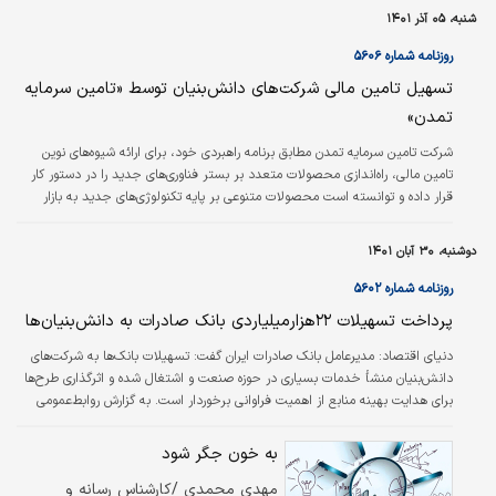
را آغاز کرده‌اند که در ابتدای راه با مشکلاتی روبه‌رو هستند که باید با نگاه جدی دولتی
شنبه، ۰۵ آذر ۱۴۰۱
مورد حمایت قرار بگیرند.
روزنامه شماره ۵۶۰۶
تسهیل تامین مالی شرکت‌های دانش‌بنیان توسط «تامین سرمایه
تمدن»
شرکت تامین سرمایه تمدن مطابق برنامه راهبردی خود، برای ارائه شیوه‌‌‌های نوین
تامین مالی، راه‌اندازی محصولات متعدد بر بستر فناوری‌‌‌های جدید را در دستور کار
قرار داده و توانسته است محصولات متنوعی بر پایه تکنولوژی‌های جدید به بازار
سرمایه کشور عرضه کند. مدیرعامل شرکت تامین سرمایه تمدن با اعلام مطلب فوق
بیان کرد: براساس سیاست‌‌‌ها و برنامه‌‌‌های اتخاذشده در حوزه فناوری‌‌‌های جدید مالی،
دوشنبه، ۳۰ آبان ۱۴۰۱
تامین سرمایه تمدن توانست عنوان نخستین شرکت تامین سرمایه دانش‌بنیان کشور
را از سوی معاونت علمی و فناوری…
روزنامه شماره ۵۶۰۲
پرداخت تسهیلات ۲۲هزارمیلیاردی بانک صادرات به دانش‌بنیان‌ها
دنياي اقتصاد:
مدیرعامل بانک صادرات ایران گفت: تسهیلات بانک‌ها به شرکت‌‌های
دانش‌‌بنیان منشأ خدمات بسیاری در حوزه صنعت و اشتغال شده و اثرگذاری طرح‌ها
برای هدایت بهینه منابع از اهمیت فراوانی برخوردار است. به گزارش روابط‌‌عمومی
بانک صادرات ایران، سید‌ضیاء ایمانی در نشست هماهنگی مدیران عامل بانک‌ها با
معاونت علمی و فناوری ریاست‌جمهوری و صندوق نوآوری و شکوفایی با بیان این
به خون جگر شود
مطلب افزود: توجیه طرح‌هایی که توسط شرکت‌‌های دانش‌‌بنیان برای دریافت
مهدی محمدی /کارشناس رسانه و
تسهیلات به بانک‌ها ارائه می‌شود، اهمیت فراوانی دارد و در بانک صادرات…