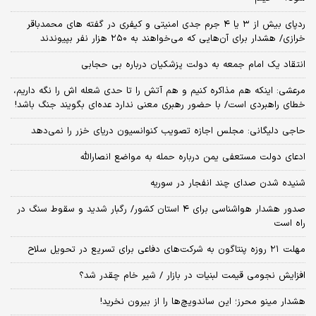
ردپای بیش از ۳ یا ۴ جرم جدی امنیتی و کیفری در گفته های محمدباقر
خرازی/ هشدار برای آن‌هایی که می‌خواهند به ۲۵۰ هزار نفر بپیوندند
انتقاد یک امام جمعه به دولت پزشکیان درباره بی حجابی
مرعشی: اینکه هم مذاکره کنیم و هم آتش را تا حدی شعله اش را نگه داریم،
خطای راهبردی است/ با حضور رهبری معنی ندارد عده‌ای بگویند جنگ باشد!
حاجی دلیگانی: مجلس اجازه تصویب کنوانسیون دریای خزر را نمی‌دهد
ادعای دولت مستعفی یمن درباره حمله به مواضع انصارالله
شنیده شدن صدای چند انفجار در سوریه
صدور هشدار هواشناسی برای ۴ استان کشور/ رگبار شدید و سقوط سنگ در
راه است
مهلت ۲۱ روزه پنتاگون به شرکت‌های دفاعی برای تسریع در تحویل سلاح
افزایش نجومی قیمت لبنیات در بازار / شیر خام چقدر شد؟
هشدار مینو محرز؛ این ساندویچ‌ها را از بیرون نخرید!