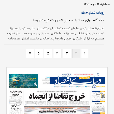
دانش‌بنیان برای حضور و مشارکت فعال در صنعت بیمه و ارائه راهکار در بیمه
سه‌شنبه، ۱۱ مرداد ۱۴۰۱
مرکزی برگزار شد.
روزنامه شماره ۵۵۱۴
یک گام برای صادرات‌محور شدن دانش‌بنیان‌ها
دنیای‌اقتصاد:
رئیس سازمان توسعه تجارت ایران گفت: در حال مذاکره با صندوق
توسعه ملی برای تشکیل صندوق سرمایه‌گذاری صادراتی در جهت حمایت از تجارت
هستیم. به گزارش خبر‌گزاری فارس علیرضا پیمان‌پاک در نشست امضای تفاهم‌نامه
همکاری بین معاونت علمی و فناوری ریاست‌جمهوری و شرکت نمایشگاه‌‌‌‌‌‌‌‌‌‌های
بین‌‌‌‌‌‌‌‌‌‌المللی گفت: تاکید ویژه رئیس‌جمهور و وزیر صمت در یک‌سال گذشته همکاری با
۷
۶
۵
۴
۳
۲
۱
مجموعه شرکت‌های دانش‌بنیان برای بین‌‌‌‌‌‌‌‌‌‌المللی شدن و صادرات‌محور شدن آنها بوده
است، لذا سازمان توسعه تجارت تلاش می‌کند تا از تمام…