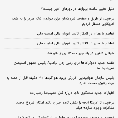
دلیل تغییر ساعت پروازها در روزهای اخیر چیست؟
عراقچی: از طریق واسطه‌ها شروط‌مان برای بازشدن تنگه هرمز را به طرف
آمریکایی منتقل کردیم
تفاهم با عمان در انتظار تأیید شورای عالی امنیت ملی
تفاهم با عمان در انتظار تأیید شورای عالی امنیت ملی
طوفان دلفین در راه چین/ ۱۳۰۰ پرواز لغو شد
نقشه جدید دموکرات‌ها برای زمین زدن ترامپ/ رئیس جمهور استیضاح
نمی‌شود اما ...
زئیس سازمان هواپیمایی: گزارش ورود هواگردها ٣٠ دقیقه قبل از حمله به
بیت رهبری صحت ندارد
اظهارات جدید سخنگوی ناجا درباره قتل حمیدرضا رجب‌زاده
عراقچی: تا آمریکا آنچه را نقض کرده جبران نکند امکان شروع مجدد
مذاکرات وجود ندارد+ فیلم
توصیه به مصرف سوپ سگ برای جلوگیری از گرمازدگی در کره شمالی