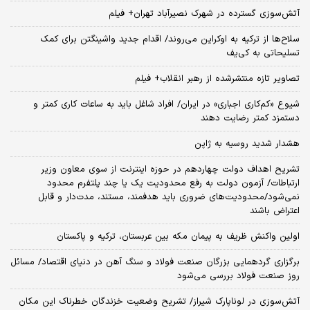
آتش‌سوزی گسترده در شهرک نصیرآباد تهران+ فیلم
سلاح‌ها از ترکیه به اوکراین می‌روند/ اقدام جدید واشینگتن برای کمک
تسلیحاتی به کی‌یف
تصاویر تازه منتشرشده از رهبر انقلاب+ فیلم
شیوع «کم‌کاری اجباری» در ایران/ افراد شاغل باید به ساعات کاری کمتر و
دستمزد کمتر رضایت دهند
هشدار شدید روسیه به ژاپن
تشریح اهداف دولت چهاردهم در حوزه اینترنت از سوی معاون وزیر
ارتباطات/ آزمون دولت به رفع محدودیت یک یا چند پلتفرم محدود
نمی‌‎شود/محدودیت‌های ضروری باید هدفمند، مستند، مدت‌دار و قابل
اعتراض باشند
اولین واکنش ظریف به پیمان مکه بین عربستان، ترکیه و پاکستان
برگزاری گردهمایی بزرگان صنعت فولاد و سنگ آهن در دنیای اقتصاد/ مسائل
روز صنعت فولاد بررسی می‌شود
آتش‌سوزی در لوناپارک شیراز/ تشریح وضعیت خزندگان خطرناک این مکان