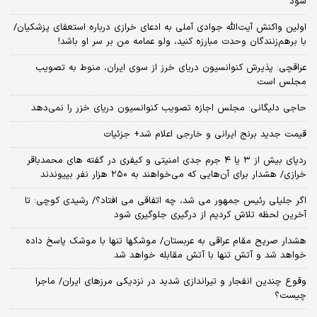
شود
اولین واکنش آیت‌الله جوادی آملی به ادعای خرازی درباره استعفای پزشکیان/
با برهم‌زنندگان وحدت مبارزه کنید، ولو عمامه من بر سر او باشد!
عراقچی: پذیرش کنوانسیون دریای خرز از سوی ایران، منوط به تصویب
مجلس است
حاجی دلیگانی: مجلس اجازه تصویب کنوانسیون دریای خزر را نمی‌دهد
قیمت جدید برنج ایرانی و خارجی اعلام شد+ جزئیات
ردپای بیش از ۳ یا ۴ جرم جدی امنیتی و کیفری در گفته های محمدباقر
خرازی/ هشدار برای آن‌هایی که می‌خواهند به ۲۵۰ هزار نفر بپیوندند
اگر جلیلی رئیس جمهور می شد، چه اتفاقی می افتاد؟/ رشیدی کوچی: تا
آخرین لحظه تلاش کردیم از درگیری جلوگیری شود
هشدار صریح مقام عراقی به عربستان/ موشکها تنها با موشک پاسخ داده
خواهد شد و آتش تنها با آتش مقابله خواهد شد
وقوع چندین انفجار و تیراندازی شدید در نزدیکی مرز‌های ایران/ ماجرا
چیست؟