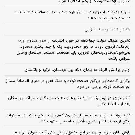
تصاویر تازه منتشرشده از رهبر انقلاب+ فیلم
شیوع «کم‌کاری اجباری» در ایران/ افراد شاغل باید به ساعات کاری کمتر و
دستمزد کمتر رضایت دهند
هشدار شدید روسیه به ژاپن
تشریح اهداف دولت چهاردهم در حوزه اینترنت از سوی معاون وزیر
ارتباطات/ آزمون دولت به رفع محدودیت یک یا چند پلتفرم محدود
نمی‌‎شود/محدودیت‌های ضروری باید هدفمند، مستند، مدت‌دار و قابل
اعتراض باشند
اولین واکنش ظریف به پیمان مکه بین عربستان، ترکیه و پاکستان
برگزاری گردهمایی بزرگان صنعت فولاد و سنگ آهن در دنیای اقتصاد/ مسائل
روز صنعت فولاد بررسی می‌شود
آتش‌سوزی در لوناپارک شیراز/ تشریح وضعیت خزندگان خطرناک این مکان
بعد از حادثه+ عکس
کنایه روزنامه جوان به محمدباقر خرازی/ گاهی یک سخن نسنجیده می‌تواند
بیش از ده‌ها اقدام دشمن، فضای جامعه را ملتهب کند
بارش باران و رعد و برق در این مناطق/ پیش بینی آب و هوای ایران ۱۸