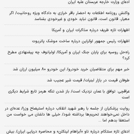
ادعای وزارت خارجه عربستان علیه ایران
واکنش روزنامه اطلاعات به احضار باقر خرازی به دادگاه ویژه روحانیت/ اگر
معیار، قانون است، قانون نباید خودی و غیرخودی بشناسد
اظهارات تازه ظریف درباره مذاکرات ایران و آمریکا
اظهارات رئیس جمهور اوکراین درباره ساخت موشک پاتریوت
راه‌حل روسیه برای پایان جنگ ایران و آمریکا/ اولیانوف چه پیشنهادی مطرح
کرد؟
خبر مهم برای متقاضیان خرید خودرو/ این خودرو ۸۰ میلیون ارزان شد
طوفان قیمت در بازار لبنیات/ قیمت شیر عجیب شد
عراقچی: توافق با عمان نزدیک است/ باز شدن تنگه هرمز تابع شرایط دیگری
است
روایت پزشکیان از جلسه با رهبر شهید انقلاب درباره استیضاح وزرا/ عده‌ای در
داخل نمی‌خواهند تحریم‌ها برداشته شود/ خیلی ها دلشان می خواست من
استعفا بدهم اما ...
ادعای تازه سنتکام درباره ناو «آبراهام لینکلن» و محاصره دریایی ایران/ بیش