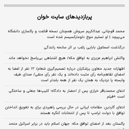
پربازدیدهای سایت خوان
محمد قوچانی: عبدالکریم سروش همچنان نسخه قناعت و پاکسازی دانشگاه
می‌پیچد | او تسلیم موج نئومارکسیسم شده است
درگذشت اسماعیل بابایی راغب بر اثر سانحه رانندگی
واکنش ابراهیم عزیزی به توافق مکه/ هیچ اشتباهی بی‌پاسخ نخواهد ماند
اظهارات جدید معاون پزشکیان درباره تصمیم‌گیری شعام/ ۱۲ نفر از اعضا به
امضای تفاهم‌نامه رأی مثبت داده‌اند و یک نفر رأی منفی/ صدای طیف
وابسته یا نزدیک به همان یک نفر از همه بلندتر است
ادعای محمدباقر خرازی پس از احضار به دادگاه؛ کلیپ‌ها جعلی و ساختگی
است +فیلم
ادعای گاردین: مقامات ایرانی در حال بررسی راهبردی برای به تعویق انداختن
توافق با دولت ترامپ تا پس از انتخابات کنگره هستند
پاکستان بعد از امضای توافق مکه: جهان اسلام باید در برابر اسرائیل متحد