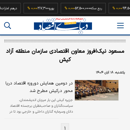
94,500,0
۰٫۰۰ %
ربع سکه
52,500,000
۰٫۰۰ %
یورو
217,300
۰٫۰۰ %
درهم اما
مسعود نیک‌افروز معاون اقتصادی سازمان منطقه آزاد
کیش
یکشنبه، ۱۸ آبان ۱۴۰۴
در دومین همایش دوروزه اقتصاد دریا
محور درکیش مطرح شد
جزیره کیش این بار میزبان اندیشمندان،
سیاست‌گذاران و صاحب‌نظران برجسته اقتصاد
دانان وسرمایه گذاران داخلی و خارجی بود تا در
دومین همایش دوروزه اقتصاد دریا محور، نقشه راه
تازه‌ای برای حرکت ایران به‌سوی توسعه پایدار
۱
مبتنی بر ظرفیت‌های دریایی و انرژی ترسیم شود.