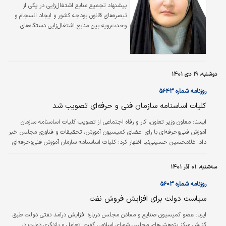
پیشنهاد تجمیع منابع اشتغال‌زایی در یکی از
تبصره‌های قانون بودجه کشور و ایجاد انسجام و
وحدت‌رویه بین منابع اشتغال‌زایی دستگاه‌های
مختلف، یکی از پیشنهادهای مرکز پژوهش‌های
مجلس شورای اسلامی در سال‌های ۱۳۹۵ و ۱۳۹۴
بود. با این حال، بررسی روند تحولات این بند
نشان می‌دهد که نه‌تنها اهداف مذکور محقق
دوشنبه، ۱۹ دی ۱۴۰۱
نشده، بلکه فقدان ‌اجماع‌نظر در بدنه حکمرانی
کشور (دولت و مجلس) و همچنین فقدان الگوی
روزنامه شماره ۵۶۴۳
مشخص برای اشتغال‌زایی، واگرایی و عدم‌انسجام
کلیات اساسنامه سازمان فنی و حرفه‌ای تصویب شد
در این تبصره را شدت بخشیده است.
ایسنا:
معاون وزیر تعاون، کار و رفاه اجتماعی از تصویب کلیات اساسنامه سازمان
آموزش فنی‌و‌حرفه‌ای با رای اعضای کمیسیون آموزش، تحقیقات و فناوری مجلس خبر
داد. غلامحسین حسینی‌نیا اظهار کرد: کلیات اساسنامه سازمان آموزش فنی‌و‌حرفه‌ای
کشور که با امضای ۳۷ نفر از نمایندگان شریف مردم، تسلیم هیات‌رئیسه مجلس
شورای اسلامی شده بود با اتفاق آرا در کمیسیون آموزش، تحقیقات و فناوری به
سه‌شنبه، ۰۱ آذر ۱۴۰۱
تصویب رسید. او افزود: طرح اساسنامه سازمان آموزش فنی‌و‌حرفه‌ای کشور، یکی از
دستورات جلسه بود که پس از تصویب کلیات آن مقرر شد مفاد و جزئیات…
روزنامه شماره ۵۶۰۳
سیاست دولت برای افزایش فروش نفت
ایرنا:
عضو کمیسیون صنایع و معادن مجلس درباره افزایش درآمد نفتی دولت طبق
گزارش مرکز پژوهش‌های مجلس شورای اسلامی گفت: تعامل و بازنگری دولت در