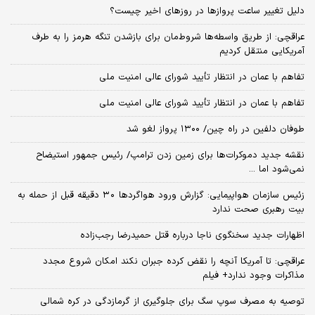
دلیل تغییر ساعت پروازها در روزهای اخیر چیست؟
عراقچی: از طریق واسطه‌ها شروط‌مان برای بازشدن تنگه هرمز را به طرف
آمریکایی منتقل کردیم
تفاهم با عمان در انتظار تأیید شورای عالی امنیت ملی
تفاهم با عمان در انتظار تأیید شورای عالی امنیت ملی
طوفان دلفین در راه چین/ ۱۳۰۰ پرواز لغو شد
نقشه جدید دموکرات‌ها برای زمین زدن ترامپ/ رئیس جمهور استیضاح
نمی‌شود اما ...
زئیس سازمان هواپیمایی: گزارش ورود هواگردها ٣٠ دقیقه قبل از حمله به
بیت رهبری صحت ندارد
اظهارات جدید سخنگوی ناجا درباره قتل حمیدرضا رجب‌زاده
عراقچی: تا آمریکا آنچه را نقض کرده جبران نکند امکان شروع مجدد
مذاکرات وجود ندارد+ فیلم
توصیه به مصرف سوپ سگ برای جلوگیری از گرمازدگی در کره شمالی