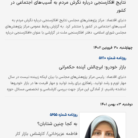
نتایج افکارسنجی درباره نگرش مردم به آسیب‌های اجتماعی در
کشور
دنیای اقتصاد:
مرکز پژوهش‌های مجلس نتایج افکارسنجی درباره نگرش مردم به
آسیب‌های اجتماعی در کشور را منتشر کرد. به گزارش روابط عمومی مرکز پژوهش‌های
مجلس شورای اسلامی، دفتر افکارسنجی ملت در گزارشی با عنوان «افکارسنجی درباره
نگرش مردم به آسیب‌های اجتماعی در کشور»، یکی از پرسش‌های اساسی در مواجهه
با آسیب‌های اجتماعی را این سوال دانسته که نظام حکمرانی در چه آسیب‌هایی و تا
چهارشنبه، ۳۰ فروردین ۱۴۰۲
چه میزان باید مداخله کند؟
روزنامه شماره ۵۷۱۰
بازار خودرو؛ ابرچالش آینده حکمرانی
دنیای اقتصاد:
رئیس مرکز پژوهش‌های مجلس با بیان اینکه زیبنده نیست در سال
مهار تورم و رشد تولید، راهکاری برای رشد تولید و مهار قیمت ها در بازار خودروها
نداشته باشیم، از آمادگی این مرکز جهت بررسی کارشناسی و تخصصی مسائل حوزه
خودرو خبر داد. به نقل از روابط عمومی مرکز پژوهش‌های مجلس شورای اسلامی،
بابک نگاهداری با اشاره به روند رشد قیمت‌ها در بازار خودرو، گفت: مشکل صنعت
دوشنبه، ۰۳ بهمن ۱۴۰۱
خودرو و زیان انباشته خودروسازان موضوعی نیست که یک‌شبه به وجود آمده باشد یا
کل آن مرتبط با دوره تحریم و نحوه قیمتگذاری باشد؛ مهم‌ترین ایراد به…
روزنامه شماره ۵۶۵۵
به کجا چنین شتابان؟
فاطمه عزیزخانی/ کارشناس بازار کار