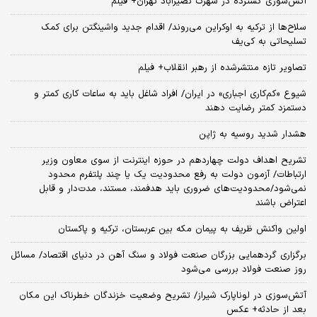
آتش‌سوزی گسترده در شهرک نصیرآباد تهران+ فیلم
سلاح‌ها از ترکیه به اوکراین می‌روند/ اقدام جدید واشینگتن برای کمک
تسلیحاتی به کی‌یف
تصاویر تازه منتشرشده از رهبر انقلاب+ فیلم
شیوع «کم‌کاری اجباری» در ایران/ افراد شاغل باید به ساعات کاری کمتر و
دستمزد کمتر رضایت دهند
هشدار شدید روسیه به ژاپن
تشریح اهداف دولت چهاردهم در حوزه اینترنت از سوی معاون وزیر
ارتباطات/ آزمون دولت به رفع محدودیت یک یا چند پلتفرم محدود
نمی‌‎شود/محدودیت‌های ضروری باید هدفمند، مستند، مدت‌دار و قابل
اعتراض باشند
اولین واکنش ظریف به پیمان مکه بین عربستان، ترکیه و پاکستان
برگزاری گردهمایی بزرگان صنعت فولاد و سنگ آهن در دنیای اقتصاد/ مسائل
روز صنعت فولاد بررسی می‌شود
آتش‌سوزی در لوناپارک شیراز/ تشریح وضعیت خزندگان خطرناک این مکان
بعد از حادثه+ عکس