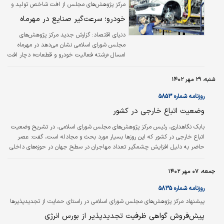
مرکز پژوهش‌های مجلس از افت شاخص تولید و
فروش خودرو خبر داد
خودرو؛ سرعت‌گیر صنایع در مهرماه
دنیای اقتصاد:
گزارش جدید مرکز پژوهش‌های
مجلس شورای اسلامی نشان می‌دهد در مهر‌ماه
امسال «رشته فعالیت خودرو و قطعات» دچار افت
در هر دو شاخص تولید و فروش شده و این
موضوع به عنوان سرعت‌گیر رشد شرکت‌های
شنبه، ۲۹ مهر ۱۴۰۲
صنعتی بورسی (در تولید و فروش) عمل کرده
است. افت خودرو در شاخص‌های تولید و فروش
روزنامه شماره ۵۸۵۳
اما در شرایطی است که این صنعت در شاخص
وضعیت اتباع خارجی در کشور
قیمت، رشد را به خود می‌بیند.
بابک نگاهداری، رئیس مرکز پژوهش‌های مجلس شورای اسلامی، در تشریح وضعیت
اتباع خارجی در کشور که این روزها بسیار مورد بحث و مجادله است، گفت: عصر
حاضر به ‌دلیل افزایش چشمگیر تعداد مهاجران در سطح جهان در حوزه‌های داخلی
و خارجی و تبعات و پیامدهای گسترده آن، از سوی برخی از اندیشمندان، عصر
مهاجرت نام‌گذاری شده است. ارزیابی‌های صورت‌گرفته در مورد مهم‌ترین چالش‌های
جمعه، ۰۷ مهر ۱۴۰۲
جهانی، حاکی از آن است که در آینده بر اهمیت این موضوع خطیر افزوده خواهد
شد؛ به نحوی که در حال حاضر پس از تغییرات اقلیمی، مهم‌ترین چالش
روزنامه شماره ۵۸۳۵
بلندمدت…
پیشنهاد مرکز پژوهش‏‏‌های مجلس شورای اسلامی در راستای حمایت از تجدیدپذیرها
پیش‏‏‌فروش گواهی ظرفیت تجدیدپذیر از بورس انرژی