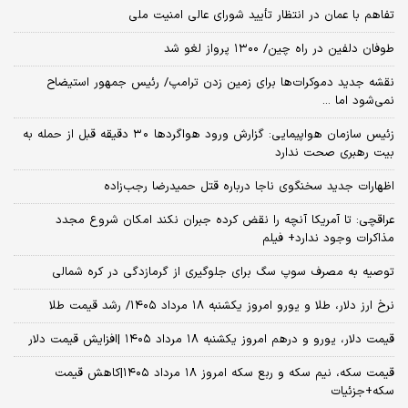
تفاهم با عمان در انتظار تأیید شورای عالی امنیت ملی
طوفان دلفین در راه چین/ ۱۳۰۰ پرواز لغو شد
نقشه جدید دموکرات‌ها برای زمین زدن ترامپ/ رئیس جمهور استیضاح
نمی‌شود اما ...
زئیس سازمان هواپیمایی: گزارش ورود هواگردها ٣٠ دقیقه قبل از حمله به
بیت رهبری صحت ندارد
اظهارات جدید سخنگوی ناجا درباره قتل حمیدرضا رجب‌زاده
عراقچی: تا آمریکا آنچه را نقض کرده جبران نکند امکان شروع مجدد
مذاکرات وجود ندارد+ فیلم
توصیه به مصرف سوپ سگ برای جلوگیری از گرمازدگی در کره شمالی
نرخ ارز دلار، طلا و یورو امروز یکشنبه ۱۸ مرداد ۱۴۰۵/ رشد قیمت طلا
قیمت دلار، یورو و درهم امروز یکشنبه ۱۸ مرداد ۱۴۰۵ |افزایش قیمت دلار
قیمت سکه، نیم سکه و ربع سکه امروز ۱۸ مرداد ۱۴۰۵|کاهش قیمت
سکه+جزئیات