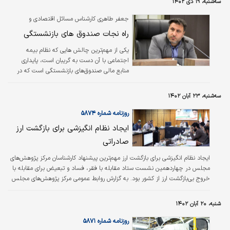
سه‌شنبه، ۱۹ دی ۱۴۰۲
جعفر طاهری کارشناس مسائل اقتصادی و
اجتماعی
راه نجات صندوق های بازنشستگی
یکی از مهم‌ترین چالش هایی که نظام بیمه
اجتماعی با آن دست به گریبان است، پایداری
منابع مالی صندوق‌های بازنشستگی است که در
صورت عدم تغییر وضعیت فعلی و انجام اصلاحات
در این حوزه، بر ذخایر کافی برای تأمین تعهدات
سه‌شنبه، ۲۳ آبان ۱۴۰۲
آینده این صندوق‌ها اثر چشمگیری خواهد داشت.
روزنامه شماره ۵۸۷۴
ایجاد نظام انگیزشی برای بازگشت ارز
صادراتی
ایجاد نظام انگیزشی برای بازگشت ارز مهم‌ترین پیشنهاد کارشناسان مرکز پژوهش‌های
مجلس در چهاردهمین نشست ستاد مقابله با فقر، فساد و تبعیض برای مقابله با
خروج بی‌بازگشت ارز از کشور بود. به گزارش روابط عمومی مرکز پژوهش‌های مجلس
شورای اسلامی، چهاردهمین نشست ستاد مقابله با فقر، فساد و تبعیض با حضور
بابک نگاهداری، رئیس و جمعی از مدیران دفاتر تخصصی این مرکز برگزار شد.
شنبه، ۲۰ آبان ۱۴۰۲
محورهای این نشست شامل بررسی مواردی همچون عدم بازگشت ارز حاصل از
صادرات، کافی نبودن سرمایه در شبکه بانکی، ضعف در نحوه صدور ضمانت‌نامه‌های…
روزنامه شماره ۵۸۷۱