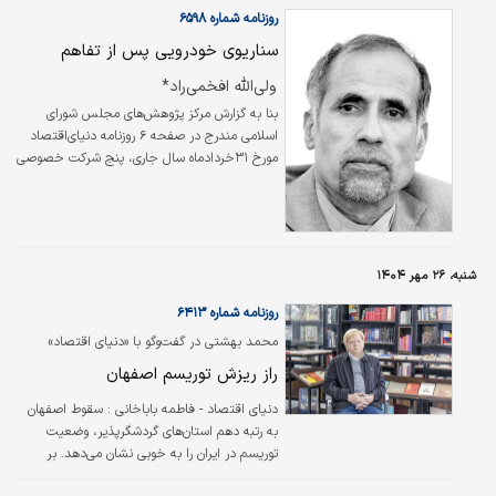
مگاواتی انرژی خورشیدی در ایران، توسعه این نیروگاه‌ها صرفا تابع…
روزنامه شماره ۶۵۹۸
سناریوی خودرویی پس از تفاهم
ولی‌الله افخمی‌راد*
بنا به گزارش مرکز پژوهش‌های مجلس شورای
اسلامی مندرج در صفحه ۶ روزنامه دنیای‌اقتصاد
مورخ ۳۱خردادماه سال جاری، پنج شرکت خصوصی
در سال۱۴۰۱ برای مونتاژ ۱۴۴ هزار خودروی سواری
بیش از ۱.۹میلیارد دلار و در سال۱۴۰۲ برای مونتاژ
۲۴۷هزار خودروی سواری افزون بر ۳.۳میلیارد دلار
ارز دریافت کرده‌اند. به عبارت دیگر به‌ازای هر
خودروی مونتاژی بیش از ۱۳هزار دلار ارز تخصیص
شنبه، ۲۶ مهر ۱۴۰۴
و پرداخت شده است. (ذکری از آمار سال‌های ۱۴۰۳
روزنامه شماره ۶۴۱۳
و ۱۴۰۴ نشده است).
محمد بهشتی در گفت‌وگو با «دنیای اقتصاد»
تشریح کرد؛
راز ریزش توریسم اصفهان
دنیای اقتصاد - فاطمه باباخانی : سقوط اصفهان
به رتبه دهم استان‌های گردشگرپذیر، وضعیت
توریسم در ایران را به خوبی نشان می‌دهد. بر
اساس گزارش مرکز پژوهش‌های مجلس شورای