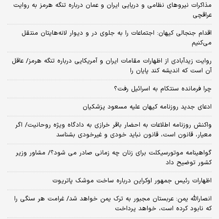
مذاکرات نیروهای نظامی و دریایی ایران و عمان درباره تنگه هرمز به روایت
عراقچی
اقدام جنجالی کیهان: اجتماعات را به جلوی در و دیوار لانه‌هایتان منتقل
می‌کنیم
روایت زیدآبادی از اظهارات مقامات ایران و آمریکایی درباره تنگه هرمز/ عاقل
آن است که اندیشه کند پایان را
چرا فرمانده سنتکام به اسرائیل رفت؟
ادعای جدید روزنامه کیهان علیه مسعود پزشکیان
واکنش روزنامه اطلاعات به احضار باقر خرازی به دادگاه ویژه روحانیت/ اگر
معیار، قانون است، قانون نباید خودی و غیرخودی بشناسد
گواهینامه موتورسیکلت برای زنان چه زمانی صادر می شود؟/ مشاور وزیر
کشور توضیح داد
اظهارات رئیس جمهور اوکراین درباره ساخت موشک پاتریوت
انصارالله یمن: عربستان مجبور به ترک یمن خواهد شد/ غرامت هر سنگی را
که نابود کرده است، خواهد پرداخت