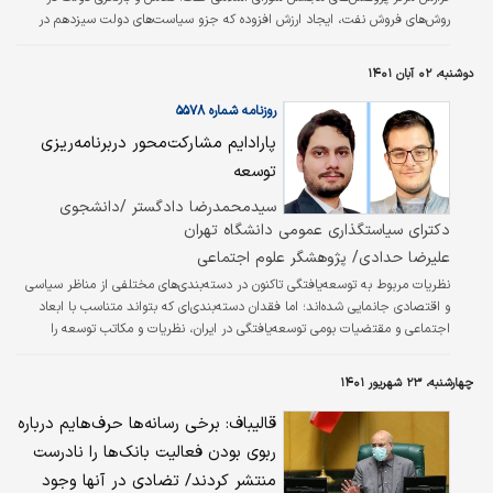
روش‌های فروش نفت، ایجاد ارزش افزوده که جزو سیاست‌های دولت سیزدهم در
بخش انرژی بوده همراه با افزایش قیمت نفت، تاثیر فراوانی در درآمد دولت از
فروش نفت داشته است.
دوشنبه، ۰۲ آبان ۱۴۰۱
روزنامه شماره ۵۵۷۸
پارادایم مشارکت‌محور دربرنامه‌ریزی
توسعه
سیدمحمدرضا دادگستر /دانشجوی
دکترای سیاستگذاری عمومی دانشگاه تهران
علیرضا حدادی/ پژوهشگر علوم اجتماعی
نظریات مربوط به توسعه‌یافتگی تاکنون در دسته‌بندی‌های مختلفی از مناظر سیاسی
و اقتصادی جانمایی شده‌اند؛ اما فقدان دسته‌بندی‌ای که بتواند متناسب با ابعاد
اجتماعی و مقتضیات بومی توسعه‌یافتگی در ایران، نظریات و مکاتب توسعه را
ارزیابی و تحلیل کند، حس می‌شود. مرکز پژوهش‌های مجلس شورای اسلامی در
گزارش «معیار اجتماعی تفکیک مکاتب توسعه» به این مهم پرداخته است.
چهارشنبه، ۲۳ شهریور ۱۴۰۱
قالیباف: برخی رسانه‌ها حرف‌هایم درباره
ربوی بودن فعالیت بانک‌ها را نادرست
منتشر کردند/ تضادی در آنها وجود