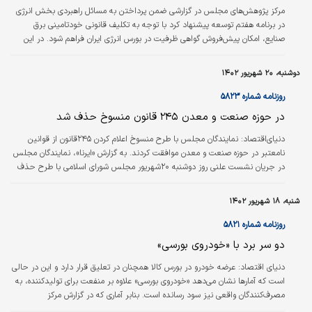
مرکز پژوهش‌‌‌های مجلس در گزارشی ضمن پرداختن به مسائل راهبردی بخش انرژی
در برنامه هفتم توسعه پیشنهاد کرد با توجه به تکلیف قانونی خودتامینی برق
صنایع، امکان پیش‌‌‌فروش گواهی ظرفیت در بورس انرژی ایران فراهم شود. در این
گزارش آمده است: به این ترتیب شرکت‌های تخصصی دارای مجوز احداث نیروگاه‌‌‌های
تجدیدپذیر با عرضه سهم‌‌‌های خرد، به تقاضای احداث سایر بخش‌‌‌های مصرف برق
دوشنبه، ۲۰ شهریور ۱۴۰۲
کمک می‌کنند.
روزنامه شماره ۵۸۲۳
در حوزه صنعت و معدن ۲۴۵ قانون منسوخ حذف شد
دنیای‌اقتصاد:
نمایندگان مجلس با طرح منسوخ اعلام کردن ۲۴۵قانون از قوانین
نامعتبر در حوزه صنعت و معدن موافقت کردند. به گزارش «ایرنا»، نمایندگان مجلس
در جریان نشست علنی روز دوشنبه ۲۰شهریور مجلس شورای اسلامی با طرح حذف
قوانین نامعتبر در حوزه صنعت و معدن موافقت کردند. علیرضا سلیمی به نمایندگی
از کمیسیون صنایع و معادن مجلس در تشریح این طرح اعلام کرد: طرح فهرست
شنبه، ۱۸ شهریور ۱۴۰۲
قوانین و احکام نامعتبر در حوزه صنعت به کمیسیون صنایع و معادن مجلس به
عنوان کمیسیون اصلی ارجاع شده بود که در جلسه روز یکشنبه ۲۹ خرداد ۱۴۰۱ با
روزنامه شماره ۵۸۲۱
حضور نمایندگان…
دو سر برد با «خودروی بورسی»
دنیای اقتصاد:
عرضه خودرو در بورس کالا همچنان در تعلیق قرار دارد و این در حالی
است که آمارها نشان می‌دهد «خودروی بورسی» علاوه بر منفعت برای تولیدکننده، به
مصرف‌کنندگان واقعی نیز سود رسانده است. بنابر آماری که در گزارش مرکز
پژوهش‌های مجلس شورای اسلامی با عنوان «بررسی مساله قیمت‌گذاری در ایران»