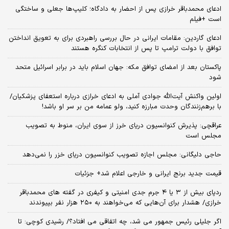
ادعای محمدباقر خرازی پس از احضار به دادگاه؛ کلیپ‌ها جعلی و ساختگی
است +فیلم
ادعای گاردین: مقامات ایرانی در حال بررسی راهبردی برای به تعویق انداختن
توافق با دولت ترامپ تا پس از انتخابات کنگره هستند
پاکستان بعد از امضای توافق مکه: جهان اسلام باید در برابر اسرائیل متحد
شود
اولین واکنش آیت‌الله جوادی آملی به ادعای خرازی درباره استعفای پزشکیان/
با برهم‌زنندگان وحدت مبارزه کنید، ولو عمامه من بر سر او باشد!
عراقچی: پذیرش کنوانسیون دریای خرز از سوی ایران، منوط به تصویب
مجلس است
حاجی دلیگانی: مجلس اجازه تصویب کنوانسیون دریای خزر را نمی‌دهد
قیمت جدید برنج ایرانی و خارجی اعلام شد+ جزئیات
ردپای بیش از ۳ یا ۴ جرم جدی امنیتی و کیفری در گفته های محمدباقر
خرازی/ هشدار برای آن‌هایی که می‌خواهند به ۲۵۰ هزار نفر بپیوندند
اگر جلیلی رئیس جمهور می شد، چه اتفاقی می افتاد؟/ رشیدی کوچی: تا