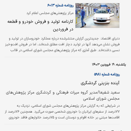
محدودیت می‌شوند به‌طوری‌که محدودیت‌های
روزنامه شماره ۶۰۱۳
انرژی در سال جاری منجر به کاهش ۳۰ درصدی
مرکز پژوهش‌های مجلس اعلام کرد
تولید در کشور شده است.
کارنامه تولید و فروش خودرو و قطعه‌
در فروردین
دنیای اقتصاد:
جدید‌ترین گزارش منتشرشده درباره عملکرد خودروسازان در تولید و
فروش نشان می‌دهد آنها در تولید دچار افت مطلق شده‌اند، اما در فروش افت‌و‌خیز
نسبی داشته‌اند. طبق آماری که مرکز پژوهش‌های مجلس شورای اسلامی در قالب
گزارش «پایش حقیقی اقتصاد ایران در فروردین امسال» منتشر کرده، شاخص تولید
و فروش خودرو و قطعات به جز یک آیتم در دیگر بخش‌ها منفی بوده است. بر این
یکشنبه، ۱۹ فروردین ۱۴۰۳
اساس، تولید خودرو و قطعات در هر دو بخش ماهانه و نقطه‌به‌نقطه افت کرده
است. این در حالی است که فروش خودرو و قطعه در بخش ماهانه کاهش پیدا
روزنامه شماره ۵۹۸۱
کرده، اما…
آینده بنزینی گردشگری
سعید شفیعا/مدیر گروه میراث فرهنگی و گردشگری مرکز پژوهش‌های
مجلس شورای اسلامی
در شرایطی که به گزارش مرکز پژوهش‌های مجلس شورای اسلامی، نزدیک به
۷۷‌درصد از سفرهای ایرانیان با خودروی شخصی صورت می‌گیرد. همچنین ۷۶‌درصد از
اقامت‌ها مبتنی بر خانه اقوام و دوستان است و ۷۵‌درصد خانوارهای فاقد خودروی
شخصی نیز از خدمات سفر محروم هستند، دسترس‌پذیری به خودروی شخصی
نقش تعیین‌کننده‌ای در حفظ گردشگری داخلی در سبد فراغتی خانوارها دارد.