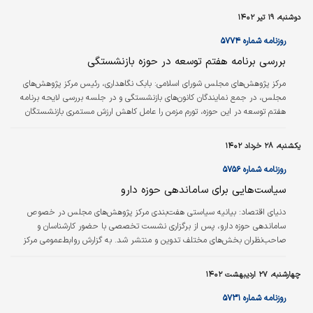
آمده، مشخص شده مصرف‌کنندگان توانسته‌اند خودروهای عرضه‌شده در بورس کالا را
دوشنبه، ۱۹ تیر ۱۴۰۲
با قیمتی پایین‌تر از بازار (و البته بالاتر از نرخ کارخانه) خریداری کنند.
روزنامه شماره ۵۷۷۴
بررسی برنامه هفتم توسعه در حوزه بازنشستگی
مرکز پژوهش‌های مجلس شورای اسلامی:
بابک نگاهداری، رئیس مرکز پژوهش‌های
مجلس، در جمع نمایندگان کانون‌های بازنشستگی و در جلسه بررسی لایحه برنامه
هفتم توسعه در این حوزه، تورم مزمن را عامل کاهش ارزش مستمری بازنشستگان
دانست و گفت: مرکز پژوهش‌ها در روند بررسی لایحه برنامه هفتم بر اصل کفایت
مستمری بازنشستگان تاکید کرده است. در راستای اخذ نظر صاحب‌نظران و نخبگان
یکشنبه، ۲۸ خرداد ۱۴۰۲
در خصوص برنامه هفتم توسعه، نشست بررسی مسائل و دغدغه‌های بازنشستگان
پیرامون برنامه هفتم توسعه با حضور رئیس مرکز پژوهش‌های مجلس شورای اسلامی
روزنامه شماره ۵۷۵۶
و نمایندگان کانون عالی بازنشستگان…
سیاست‌هایی برای ساماندهی حوزه دارو
دنیای اقتصاد:
بیانیه سیاستی هفت‌‌بندی مرکز پژوهش‌های مجلس در خصوص
ساماندهی حوزه دارو، پس از برگزاری نشست تخصصی با حضور کارشناسان و
صاحب‌نظران بخش‌های مختلف تدوین و منتشر شد. به گزارش روابط‌عمومی مرکز
پژوهش‌‌‌های مجلس شورای‌اسلامی، حوزه دارویی کشور طی سال‌های گذشته با مسائل
مختلفی نظیر کمبود برخی اقلام و همچنین پرداخت زیاد از جیب مردم مواجه بوده
چهارشنبه، ۲۷ اردیبهشت ۱۴۰۲
که دسترسی بیماران را با چالش مواجه کرده است.
روزنامه شماره ۵۷۳۱