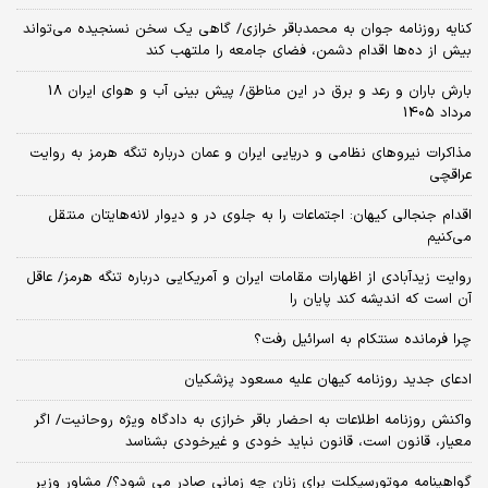
کنایه روزنامه جوان به محمدباقر خرازی/ گاهی یک سخن نسنجیده می‌تواند
بیش از ده‌ها اقدام دشمن، فضای جامعه را ملتهب کند
بارش باران و رعد و برق در این مناطق/ پیش بینی آب و هوای ایران 18
مرداد 1405
مذاکرات نیروهای نظامی و دریایی ایران و عمان درباره تنگه هرمز به روایت
عراقچی
اقدام جنجالی کیهان: اجتماعات را به جلوی در و دیوار لانه‌هایتان منتقل
می‌کنیم
روایت زیدآبادی از اظهارات مقامات ایران و آمریکایی درباره تنگه هرمز/ عاقل
آن است که اندیشه کند پایان را
چرا فرمانده سنتکام به اسرائیل رفت؟
ادعای جدید روزنامه کیهان علیه مسعود پزشکیان
واکنش روزنامه اطلاعات به احضار باقر خرازی به دادگاه ویژه روحانیت/ اگر
معیار، قانون است، قانون نباید خودی و غیرخودی بشناسد
گواهینامه موتورسیکلت برای زنان چه زمانی صادر می شود؟/ مشاور وزیر