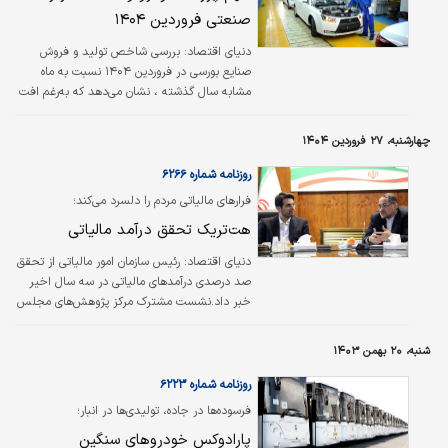
صنعتی فروردین ۱۴۰۴
دنیای اقتصاد:
بررسی شاخص تولید و فروش
صنایع بورسی در فروردین ۱۴۰۴ نسبت به ماه
مشابه سال گذشته ، نشان می‌دهد که به‌رغم افت
تولید در برخی رشته‌فعالیت‌های صنعتی، خودرو و
قطعات نقش کلیدی در افزایش شاخص کل تولید
چهارشنبه، ۲۷ فروردین ۱۴۰۴
داشته است. بر پایه داده‌های منتشرشده توسط
مرکز پژوهش‌های مجلس شورای اسلامی در
روزنامه شماره ۶۲۶۶
نخستین ماه سال جاری، شاخص تولید رشته
فرارهای مالیاتی مردم را دلسرد می‌کند؛
فعالیت «خودرو و قطعات» نسبت به ماه مشابه
هت‌‌تریک تحقق درآمد مالیاتی
سال گذشته با رشد ۱۴.۴درصدی مواجه بوده و
شاخص فروش این بخش نیز افزایش ۱۱.۷
دنیای اقتصاد: رئیس سازمان امور مالیاتی از تحقق
درصدی را تجربه کرده است؛ اتفاقی که در شرایط
صد درصدی درآمدهای مالیاتی در سه سال اخیر
ناپایدار اقتصاد کلان و نوسانات…
خبر داد.نشست مشترک مرکز پژوهش‌های مجلس
شورای اسلامی و سازمان امور مالیاتی کشور با
حضور بابک نگاهداری رئیس مرکز پژوهش‌های
شنبه، ۲۰ بهمن ۱۴۰۳
مجلس، و سیدمحمدهادی سبحانیان رئیس
سازمان امور مالیاتی کشور و جمعی از معاونان،
روزنامه شماره ۶۲۲۳
مدیران و کارشناسان این دو نهاد برگزار شد.
فرسوده‏‏‌ها در جاده‏‏‌، تولیدی‏‏‌ها در انبار؛
پارادوکس خودروهای سنگین