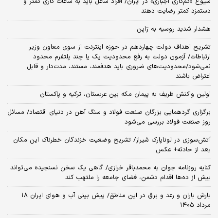
شیوع «کم‌کاری اجباری» در ایران/ افراد شاغل باید به ساعات کاری کمتر و
دستمزد کمتر رضایت دهند
هشدار شدید روسیه به ژاپن
تشریح اهداف دولت چهاردهم در حوزه اینترنت از سوی معاون وزیر
ارتباطات/ آزمون دولت به رفع محدودیت یک یا چند پلتفرم محدود
نمی‌‎شود/محدودیت‌های ضروری باید هدفمند، مستند، مدت‌دار و قابل
اعتراض باشند
اولین واکنش ظریف به پیمان مکه بین عربستان، ترکیه و پاکستان
برگزاری گردهمایی بزرگان صنعت فولاد و سنگ آهن در دنیای اقتصاد/ مسائل
روز صنعت فولاد بررسی می‌شود
آتش‌سوزی در لوناپارک شیراز/ تشریح وضعیت خزندگان خطرناک این مکان
بعد از حادثه+ عکس
کنایه روزنامه جوان به محمدباقر خرازی/ گاهی یک سخن نسنجیده می‌تواند
بیش از ده‌ها اقدام دشمن، فضای جامعه را ملتهب کند
بارش باران و رعد و برق در این مناطق/ پیش بینی آب و هوای ایران ۱۸
مرداد ۱۴۰۵