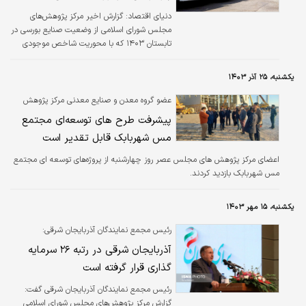
دنیای اقتصاد:
گزارش اخیر مرکز پژوهش‌‌‌های
مجلس شورای اسلامی از وضعیت صنایع بورسی در
تابستان ۱۴۰۳ که با محوریت شاخص موجودی
انبار تهیه شده، نشان‌‌‌دهنده چالش‌‌‌های جدی در
صنعت خودرو است. افزایش ۱۱ درصدی موجودی
یکشنبه، ۲۵ آذر ۱۴۰۳
انبار نسبت به مدت مشابه سال قبل و رسیدن
شاخص موجودی انبار به عدد ۷۱.۶، همراه با
عضو گروه معدن و صنایع معدنی مرکز پژوهش
نسبت ۰.۳۵ موجودی انبار به فروش، حکایت از
های مجلس
پیشرفت طرح های توسعه‌ای مجتمع
عدم توازن میان تولید و فروش دارد. البته طبق این
مس شهربابک قابل تقدیر است
گزارش خودروهای سنگین بیشترین اثر را در
افزایش موجودی انبار خودروسازان داشته‌‌‌اند.
اعضای مرکز پژوهش های مجلس عصر روز چهارشنبه از پروژه‌های توسعه ای مجتمع
مس شهربابک بازدید کردند.
یکشنبه، ۱۵ مهر ۱۴۰۳
رئیس مجمع نمایندگان آذربایجان شرقی:
آذربایجان شرقی در رتبه ۲۶ سرمایه
گذاری قرار گرفته است
رئیس مجمع نمایندگان آذربایجان شرقی گفت:
گزارش مرکز پژوهش‌های مجلس شورای اسلامی