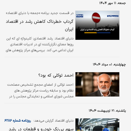
اسلامی در بهار سال ۱۴۰۳ یعنی در اوج سفرهای
جمعه، ۱۱ مهر ۱۴۰۴
داخلی در کشورمان، تنها ۴۸درصد خانوارهای ایرانی
سفر رفته‌اند.
در قسمت جدید برنامه «جمعه با دنیای اقتصاد»
ببینید؛
گرداب خطرناک کاهش رشد در اقتصاد
ایران
دنیای اقتصاد: رشد اقتصادی؛ کلیدواژه ای که این
روزها معنای نگران‌کننده ای در ادبیات اقتصادی
ایران تداعی می کند. بررسی‌های مرکز پژوهش های
مجلس شورای اسلامی نشان می‌دهد، رشد
اقتصادی کشور در مردادماه ۱۴۰۴ نسبت به ماه
چهارشنبه، ۰۱ مرداد ۱۴۰۴
مشابه سال قبل ۲.۳ درصد و رشد اقتصادی بدون
نفت نیز ۲.۶ درصد برآورد می شود. موضوع اما
احمد توکلی که بود؟
آنجا نگران کننده می شود که مطابق با آمارها، رشد
احمد توکلی از اعضای مجمع تشخیص مصلحت
تولید ناخالص داخلی ماهانه در بهار و تابستان
نظام بود و سابقه ریاست مرکز پژوهش های
امسال به شدت افت کرده و این روند کاهشی در
مجلس شورای اسلامی و نمایندگی مجلس را در
تابستان امسال هم همچنان ادامه یافته‌است.
کارنامه خود داشت.
یکشنبه، ۲۱ اردیبهشت ۱۴۰۴
دنیای اقتصاد گزارش می‌دهد؛
روزنامه شماره ۶۲۸۶
سهم پررنگ خودرو و قطعات در رشد