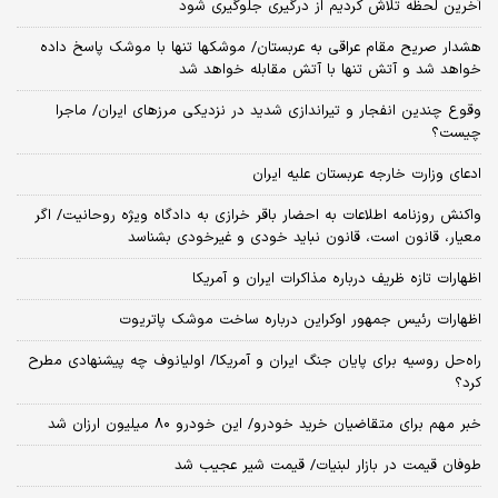
آخرین لحظه تلاش کردیم از درگیری جلوگیری شود
هشدار صریح مقام عراقی به عربستان/ موشکها تنها با موشک پاسخ داده
خواهد شد و آتش تنها با آتش مقابله خواهد شد
وقوع چندین انفجار و تیراندازی شدید در نزدیکی مرز‌های ایران/ ماجرا
چیست؟
ادعای وزارت خارجه عربستان علیه ایران
واکنش روزنامه اطلاعات به احضار باقر خرازی به دادگاه ویژه روحانیت/ اگر
معیار، قانون است، قانون نباید خودی و غیرخودی بشناسد
اظهارات تازه ظریف درباره مذاکرات ایران و آمریکا
اظهارات رئیس جمهور اوکراین درباره ساخت موشک پاتریوت
راه‌حل روسیه برای پایان جنگ ایران و آمریکا/ اولیانوف چه پیشنهادی مطرح
کرد؟
خبر مهم برای متقاضیان خرید خودرو/ این خودرو ۸۰ میلیون ارزان شد
طوفان قیمت در بازار لبنیات/ قیمت شیر عجیب شد