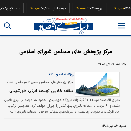
52,500,000
۰٫۰۰ %
یورو
217,300
۰٫۰۰ %
درهم امارات
50,991
۰٫۰۰ %
بیت کو
مرکز پژوهش های مجلس شورای اسلامی
یکشنبه، ۲۸ تیر ۱۴۰۵
روزنامه شماره ۶۶۱۱
مرکز پژوهش‌های مجلس مسیر ۶ مرحله‌ای ادغام
تجدیدپذیرها را در شبکه برق بررسی کرد
سقف طلایی توسعه انرژی خورشیدی
دنیای اقتصاد:
توسعه ۲۰ گیگاوات نیروگاه خورشیدی، حدود ۷۵ درصد از انرژی تامین
نشده و ۶۱ درصد از ساعات ناترازی برق کشور را جبران خواهد کرد. همچنین ترکیب
این ظرفیت با بهره‌برداری بهینه از نیروگاه‌های برق‌آبی موجود، ساعات ناترازی را به
تنها ۴۷ ساعت در سال کاهش می‌دهد. در گزارشی که با عنوان «تعیین ظرفیت بهینه
توسعه نیروگاه‌های خورشیدی متناسب با شبکه برق کشور» توسط مرکز پژوهش‌های
شنبه، ۰۶ تیر ۱۴۰۵
مجلس شورای اسلامی منتشر شده، تاکید شده با وجود پتانسیل بالای ۷۱ هزار