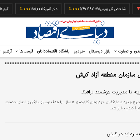
‎−
شاخص کل بورس
5,407,901.78
۰٫۰۰ %
دلار آمریکا
188,000
۰٫۰۰ %
دن و تجارت
بازار دیجیتال
خودرو
باشگاه اقتصاددانان
قیمت‌ها
آرشیو
 سازمان منطقه آزاد کیش
نه تا مدیریت هوشمند ترافیک
آیین رونمایی از طرح جدید شماره‌گذاری خودروهای کارکرده زیر۵ سال، با هدف نوسازی ناوگان و ارتقای خدمات
رهٔ کیش برگزار شد.
سرمایه در کیش