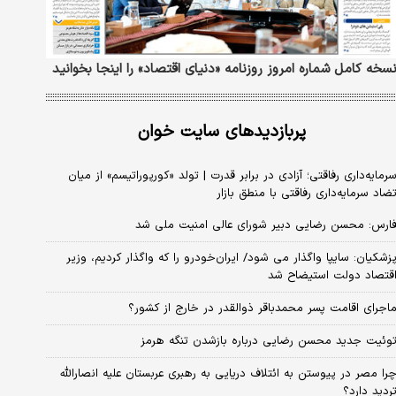
سخه کامل شماره امروز روزنامه «دنیای‌ اقتصاد» را اینجا بخوانید
پربازدیدهای سایت خوان
رمایه‌داری رفاقتی؛ آزادی در برابر قدرت | تولد «کورپوراتیسم» از میان
ضاد سرمایه‌داری رفاقتی با منطق بازار
ارس: محسن رضایی دبیر شورای عالی امنیت ملی شد
زشکیان: سایپا واگذار می شود/ ایران‌خودرو را که واگذار کردیم، وزیر
قتصاد دولت استیضاح شد
اجرای اقامت پسر محمدباقر ذوالقدر در خارج از کشور؟
وئیت جدید محسن رضایی درباره بازشدن تنگه هرمز
را مصر در پیوستن به ائتلاف دریایی به رهبری عربستان علیه انصارالله
ردید دارد؟