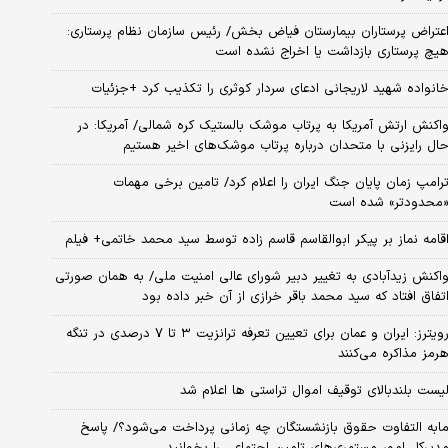
عتراض پرستاران بیمارستان فیاض بخش/ رئیس سازمان نظام پرستاری:
یچ پرستاری بازداشت یا اخراج نشده است
انواده شهید لاریجانی ادعای سردار کوثری را تکذیب کرد +جزئیات
اکنش ارتش آمریکا به پرتاب موشک بالستیک کره شمالی/ آمریکا: در
ال رایزنی با متحدان درباره پرتاب موشک‌های اخیر هستیم
رامپ زمان پایان جنگ ایران را اعلام کرد/ تامین برخی مهمات
محدودتر» شده است
قامه نماز بر پیکر ابوالقاسم قاسم زاده توسط سید محمد خاتمی+ فیلم
اکنش زیدآبادی به تغییر دبیر شورای عالی امنیت ملی/ به همان صورتی
تفاق افتاد که سید محمد باقر خرازی از آن خبر داده بود
رویترز: ایران و عمان برای تعیین تعرفه ترانزیت ۳ تا ۷ درصدی در تنگه
رمز مذاکره می‌کنند
یست بلندبالای توقیف اموال تراستی ها اعلام شد
ابه التفاوت حقوق بازنشستگان چه زمانی پرداخت می‌شود؟/ پاسخ
دیرکل امور مستمری‌های تامین اجتماعی را بخوانید