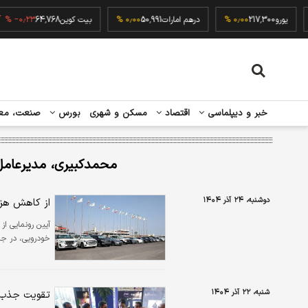
۰٫۰
یورو
217,300
۰٫۰۰ %
درهم امارات
50,991
۰٫۰۰ %
بیت کوین
64,768
۰٫۲۳ %
خبر و دیپلماسی
اقتصاد
مسکن و شهری
بورس
صنعت، مع
محمدکبیری، مدیرعامل
دوشنبه، ۲۴ آذر ۱۴۰۴
از کاهش هزی
خودرویی، در جزی
شنبه، ۲۲ آذر ۱۴۰۴
تقویت جذب 