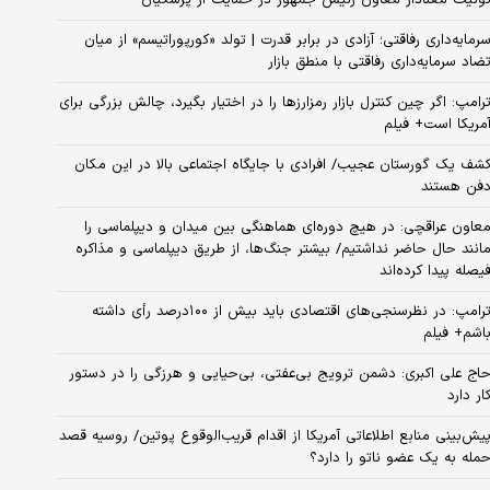
رمایه‌داری رفاقتی؛ آزادی در برابر قدرت | تولد «کورپوراتیسم» از میان
ضاد سرمایه‌داری رفاقتی با منطق بازار
رامپ: اگر چین کنترل بازار رمزارزها را در اختیار بگیرد، چالش بزرگی برای
مریکا است+ فیلم
شف یک گورستان عجیب/ افرادی با جایگاه اجتماعی بالا در این مکان
فن هستند
عاون عراقچی: در هیچ دوره‌ای هماهنگی بین میدان و دیپلماسی را
انند حال حاضر نداشتیم/ بیشتر جنگ‌ها، از طریق دیپلماسی و مذاکره
یصله پیدا کرده‌اند
ترامپ: در نظرسنجی‌های اقتصادی باید بیش از ۱۰۰درصد رأی داشته
اشم+ فیلم
اج علی اکبری: دشمن ترویج بی‌عفتی، بی‌حیایی و هرزگی را در دستور
ار دارد
یش‌بینی منابع اطلاعاتی آمریکا از اقدام قریب‌الوقوع پوتین/ روسیه قصد
مله به یک عضو ناتو را دارد؟