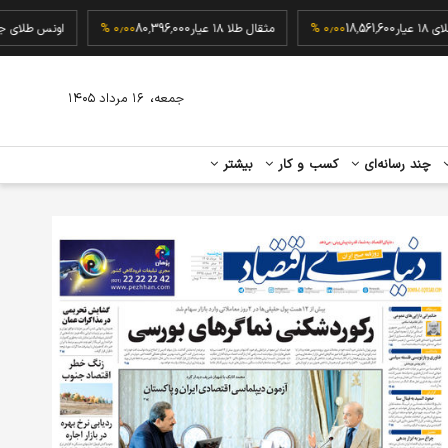
گرم طلای ۱۸ عیار
18,561,600
۰٫۰۰ %
مثقال طلا ۱۸ عیار
80,396,000
۰٫۰۰ %
اونس ط
،
جمعه
۱۶ مرداد ۱۴۰۵
چند رسانه‌ای
کسب و کار
بیشتر