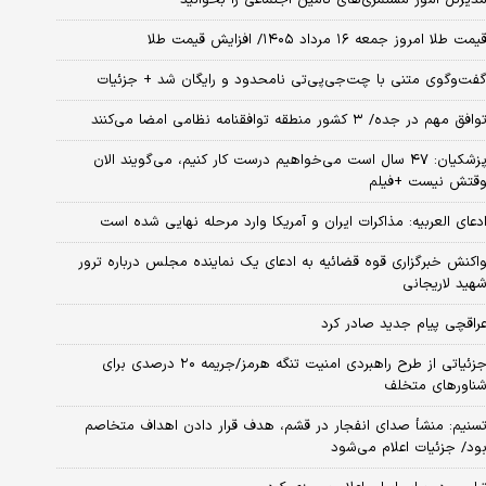
یمت طلا امروز جمعه ۱۶ مرداد ۱۴۰۵/ افزایش قیمت طلا
فت‌وگوی متنی با چت‌جی‌پی‌تی نامحدود و رایگان شد + جزئیات
وافق مهم در جده/ ۳ کشور منطقه توافقنامه نظامی امضا می‌کنند
پزشکیان: ۴۷ سال است می‌خواهیم درست کار کنیم، می‌گویند الان
قتش نیست +فیلم
دعای العربیه: مذاکرات ایران و آمریکا وارد مرحله نهایی شده است
اکنش خبرگزاری قوه قضائیه به ادعای یک نماینده مجلس درباره ترور
هید لاریجانی
راقچی پیام جدید صادر کرد
جزئیاتی از طرح راهبردی امنیت تنگه هرمز/جریمه ۲۰ درصدی برای
ناورهای متخلف
سنیم: منشأ صدای انفجار در قشم، هدف قرار دادن اهداف متخاصم
ود/ جزئیات اعلام می‌شود