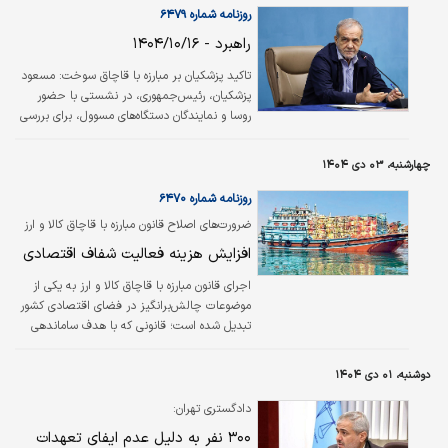
روزنامه شماره ۶۴۷۹
راهبرد - ۱۴۰۴/۱۰/۱۶
تاکید پزشکیان بر مبارزه با قاچاق سوخت: مسعود
پزشکیان، رئیس‌جمهوری، در نشستی با حضور
روسا و نمایندگان دستگاه‌های مسوول، برای بررسی
نتایج و دستاوردهای نشست سال گذشته «ستاد
مبارزه با قاچاق کالا و ارز» با تاکید بر اینکه مبارزه با
چهارشنبه، ۰۳ دی ۱۴۰۴
قاچاق سوخت زمانی موثر واقع می‌شود که با منشأ
و مبدأ وقوع تخلف برخورد صورت گیرد، افزود:
روزنامه شماره ۶۴۷۰
برخورد با فعالان خرد این عرصه نه تنها مشکل را
ضرورت‌های اصلاح قانون مبارزه با قاچاق کالا و ارز
رفع نمی‌کند، بلکه می‌تواند تنش‌های اجتماعی نیز
تشریح شد"
افزایش هزینه ‌فعالیت شفاف اقتصادی
ایجاد کند. باید با عوامل اولیه و سرمنشأهای
اصلی، فارغ از هر نوع وابستگی آنها برخورد شود
اجرای قانون مبارزه با قاچاق کالا و ارز به یکی از
و…
موضوعات چالش‌برانگیز در فضای اقتصادی کشور
تبدیل شده است؛ قانونی که با هدف ساماندهی
تجارت، مقابله با اقتصاد زیرزمینی و حمایت از
تولید داخلی تدوین شد؛ اما در مرحله اجرا با
دوشنبه، ۰۱ دی ۱۴۰۴
نقدهای جدی از سوی فعالان بخش خصوصی
مواجه شده است.
دادگستری تهران:
۳۰۰ نفر به دلیل عدم ایفای تعهدات