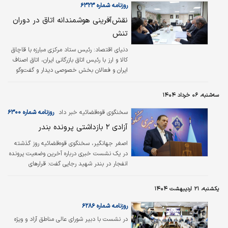
روزنامه شماره ۶۳۲۳
نقش‌آفرینی هوشمندانه اتاق در دوران
تنش
دنياي اقتصاد:
رئیس ستاد مرکزی مبارزه با قاچاق
کالا و ارز با رئیس اتاق‌ بازرگانی ایران، اتاق اصناف
ایران و فعالان بخش خصوصی دیدار و گفت‌وگو
کرد و بیان داشت: نقش‌آفرینی اتاق بازرگانی در
دوران پرتنش اخیر هوشمندانه بود.
سه‌شنبه، ۰۶ خرداد ۱۴۰۴
سخنگوی قوه‌قضائیه خبر داد
روزنامه شماره ۶۳۰۰
آزادی ۲ بازداشتی پرونده بندر
اصغر جهانگیر، سخنگوی قوه‌قضائیه روز گذشته
در یک نشست خبری درباره آخرین وضعیت پرونده
انفجار در بندر شهید رجایی گفت: قرارهای
بازداشتی که برای ۲ نفر صورت‌ گرفته بود تبدیل به
وثیقه شد و این ۲ نفر فعلا تا روز محاکمه با وثیقه
یکشنبه، ۲۱ اردیبهشت ۱۴۰۴
لازم آزاد شده‌اند.
روزنامه شماره ۶۲۸۶
در نشست با دبیر شورای عالی مناطق آزاد و ویژه