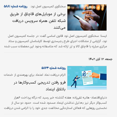
سخنگوی کمیسیون اصل نود:
روزنامه شماره ۵۸۸۱
برخی از موبایل‌های قاچاق از طریق
شبکه تلفن همراه سرویس دریافت
می‌کنند
ایسنا: سخنگوی کمیسیون اصل نود قانون اساسی گفت: در جلسه کمیسیون اصل
نود، گزارشی از مشکلات اجرای طرح رجیستری توسط کارشناسان کمیسیون و ستاد
مرکزی مبارزه با قاچاق کالا و ارز ارائه شد که متاسفانه وجود این معضلات سبب شده
با وجود اهداف طرح رجیستری، برخی از تلفن‌های همراه قاچاق بتوانند از طریق
شبکه تلفن همراه کشور سرویس دریافت کنند.
جمعه، ۱۲ آبان ۱۴۰۲
روزنامه شماره ۵۸۶۴
الزام دریافت نماد اعتماد برای بهره‌مندی از خدمات
پرداخت الکترونیک همچنان کسب‌وکارها را آزار
فرو رفتن تدریجی کسب‌وکارها در
می‌دهد
باتلاق اینماد
دنیای‌اقتصاد- هانیه‌ تقی‌زاده:
هفته گذشته خبر رسید که درگاه پرداخت ۶هزار
کسب‌وکار دیگر نیز به‌دلیل نداشتن اینماد مسدود شده است. حدود دو سال از
نخستین روزهایی که فعالان استارت‌آپی مخالفت جدی خود را با الزامی شدن دریافت
نماد اعتماد الکترونیک (اینماد) برای بهره‌مندی از خدمات پرداخت آنلاین اعلام