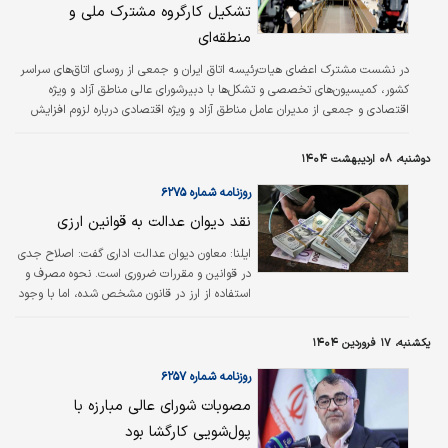
اقتصادی مطرح شد
تشکیل کارگروه مشترک ملی و
منطقه‏‌ای
در نشست مشترک اعضای هیات‌‌رئیسه اتاق ایران و جمعی از روسای اتاق‌‌های سراسر
کشور، کمیسیون‌‌های تخصصی و تشکل‌‌ها با دبیرشورای عالی مناطق آزاد و ویژه
اقتصادی و جمعی از مدیران عامل مناطق آزاد و ویژه اقتصادی درباره لزوم افزایش
سطح همکاری‌‌ها و ایجاد کارگروه مشترک در سطح ملی و منطقه‌‌ای صحبت و توافق
شد.
دوشنبه، ۰۸ اردیبهشت ۱۴۰۴
روزنامه شماره ۶۲۷۵
نقد دیوان عدالت به قوانین ارزی
ایلنا: معاون دیوان عدالت اداری گفت: اصلاح جدی
در قوانین و مقررات ضروری است. نحوه مصرف و
استفاده از ارز در قانون مشخص شده، اما با وجود
اجرای مصوبات نظام بانکی و ستاد مبارزه با قاچاق
کالا و ارز، این احکام دارای ایراداتی هستند.
یکشنبه، ۱۷ فروردین ۱۴۰۴
روزنامه شماره ۶۲۵۷
مصوبات شورای عالی مبارزه با
پول‌شویی کارگشا بود