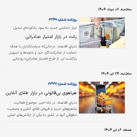
به مرور فرآیند تجارت خارجی کشور را کندتر می‌کند.
سه‌شنبه، ۰۷ مرداد ۱۴۰۴
روزنامه شماره ۶۳۴۹
ابزار حمایتی جدید به سود بادآورده‌ای تبدیل
می‌شود؟
رانت در بازار امتیاز صادراتی
دنیای اقتصاد:
درحالی‌که سیاستگذاران با هدف
حمایت از صادرکنندگان خرد و متوسط و تسهیل
بازگشت ارز، از طرح «امتیاز صادراتی» رونمایی
کردند، کارشناسان نسبت به مخاطرات ناشی از
اجرای غیرشفاف آن هشدار می‌دهند. این طرح که
سه‌شنبه، ۲۴ تیر ۱۴۰۴
قرار است از طریق یک بازار معاملاتی ثانویه
عملیاتی شود، امتیازات قابل خرید و فروش را در
روزنامه شماره ۶۳۳۷
اختیار برخی صادرکنندگان قرار می‌دهد؛ این امتیاز،
هیاهوی بی‏‏‌قانونی در بازار طلای آنلاین
فروش ارز حاصل از صادرات با قیمت توافقی
است، اما تعیین مشمولان و نحوه تخصیص
دنیای اقتصاد:
در ماه‌‌‌ اخیر، موضوع فعالیت
امتیازها به دستگاه‌های اجرایی واگذار شده که
پلتفرم‌‌‌های خرید و فروش طلای آنلاین و وضعیت
همین موضوع نگرانی‌ها را درباره امکان بروز…
حقوقی آنها در کشور به یکی از چالش‌‌‌های اصلی
میان نهادهای تنظیم‌‌‌گر و متولیان صدور مجوزهای
کسب و کار تبدیل شده است.
جمعه، ۰۶ تیر ۱۴۰۴