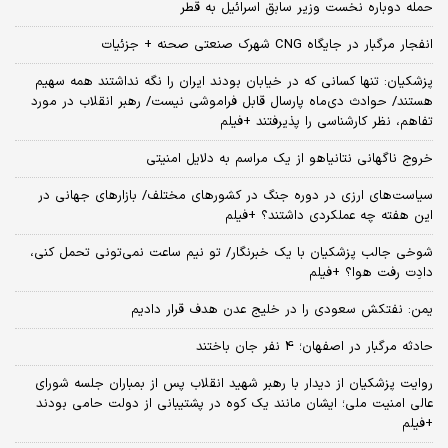
حمله دوباره نخست وزیر سابق اسرائیل به قطر
انفجار مرگبار در جایگاه CNG شهرک صنعتی صحنه + جزئیات
پزشکیان: تنها کسانی که در خیابان بودند ایران را نگه نداشتند همه سهیم
هستند/ حوادث دی‌ماه پارسال قابل فراموشی نیست/ رهبر انقلاب در مورد
تفاهم، نظر کارشناسی را پذیرفتند +فیلم
خروج ناگهانی نتانیاهو از یک مراسم به دلایل امنیتی
سیاست‌های ارزی در دوره جنگ در کشورهای مختلف/ بازارهای جهانی در
این هفته چه عملکردی داشتند؟ +فیلم
شوخی جالب پزشکیان با یک خبرنگار/ تو نیم ساعت نمی‌تونی تحمل کنی،
دادِت رفت هوا؟ +فیلم
یمن: نفتکش سعودی را در خلیج عدن هدف قرار دادیم
حادثه مرگبار در اصفهان؛ 4 نفر جان باختند
روایت پزشکیان از دیدار با رهبر شهید انقلاب پس از بمباران جلسه شورای
عالی امنیت ملی؛ ایشان مانند یک کوه در پشتیبانی از دولت حامی بودند
+فیلم