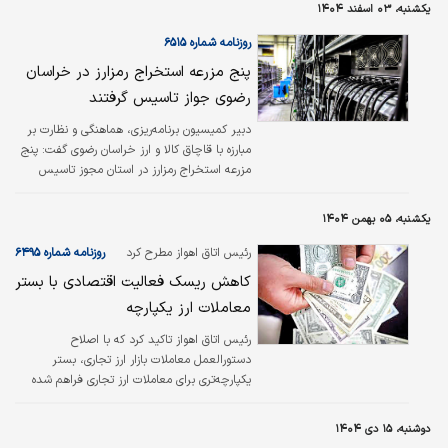
یکشنبه، ۰۳ اسفند ۱۴۰۴
روزنامه شماره ۶۵۱۵
پنج مزرعه استخراج رمزارز در خراسان
رضوی جواز تاسیس گرفتند
دبیر کمیسیون برنامه‌ریزی، هماهنگی و نظارت بر
مبارزه با قاچاق کالا و ارز خراسان رضوی گفت: پنج
مزرعه استخراج رمزارز در استان مجوز تاسیس
دریافت کرده‌اند که از این میان ۲ مجموعه با
دریافت پروانه بهره‌برداری در حال تولید قانونی
یکشنبه، ۰۵ بهمن ۱۴۰۴
رمزارز هستند.
رئیس اتاق اهواز مطرح کرد
روزنامه شماره ۶۴۹۵
کاهش ریسک فعالیت اقتصادی با بستر
معاملات ارز یکپارچه
رئیس اتاق اهواز تاکید کرد که با اصلاح
دستورالعمل معاملات بازار ارز تجاری، بستر
یکپارچه‌تری برای معاملات ارز تجاری فراهم شده
است که می‌تواند به تسهیل تامین ارز، افزایش
شفافیت و کاهش ریسک فعالان اقتصادی کمک
دوشنبه، ۱۵ دی ۱۴۰۴
کند.