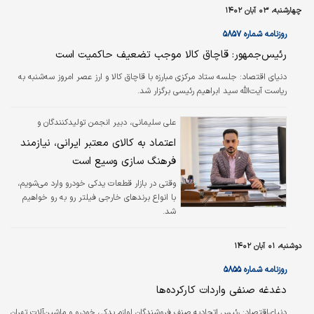
کردند، می‌گذرد. با این حال در تمام این مدت و با وجود استدلال‌هایی که برای
چهارشنبه، ۰۳ آبان ۱۴۰۲
متولیان این موضوع آورده شد، نشانه‌ای از توجه به این ملاحظات مشاهده نمی‌شود
و همچنان شاهد آنیم که هر روز کسب‌وکارهای زیادی در مسیر توسعه و رشد ناکام
روزنامه شماره ۵۸۵۷
می‌مانند.
رئیس‌جمهور: قاچاق کالا موجب تضعیف حاکمیت است
دنیای اقتصاد: جلسه ستاد مرکزی مبارزه با قاچاق کالا و ارز عصر امروز سه‌شنبه به
ریاست آیت‌الله سید ابراهیم رئیسی برگزار شد.
علی سلیمانی، دبیر انجمن تولیدکنندگان و
صادرکنندگان فیلتر کشور میگوید؛
اعتماد به کالای معتبر ایرانی، نیازمند
فرهنگ سازی وسیع است
وقتی در بازار قطعات یدکی خودرو وارد می‌شویم،
با انواع برندهای خارجی فیلتر رو به رو خواهیم
شد.
دوشنبه، ۰۱ آبان ۱۴۰۲
روزنامه شماره ۵۸۵۵
دغدغه صنفی واردات کارکرده‌ها
دنیای‌اقتصاد:
رئیس اتحادیه صنف فروشندگان لوازم یدکی خودرو و ماشین‌‌‌آلات تهران