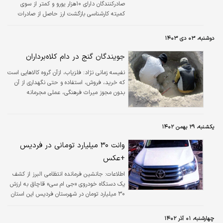
صادرکنندگان دارای ۱۰‌هزار یورو و کمتر از سوی
کمیته کارشناسی بازگشت ارز حاصل از صادرات
اعلام شد.به گزارش خبر‌‌گزاری مهر، با توجه به
اختیارات کارگروه بازگشت ارز وفق تبصره‌۶ بند‌«ح»
دوشنبه، ۰۳ دی ۱۴۰۳
ماده‌۲ مکرر قانون مبارزه با قاچاق‌کالا و ارز و
محدودیت‌های ایجادشده برای دارندگان کارت
جویندگان گنج در دام کلاه‌برداران
بازرگانی دارای صادرات تا سقف ۱۰ یورو مقرر شد:
نفیسه زمانی نژاد:
فلزیاب، ازآن گروه کالاهایی است
شناسه‏‏‏‏‏‏‏‏‌های ملی که جمع صادرات سال‌های ۱۳۹۷ تا
که خرید، ‌فروش، ‌استفاده و حتی نگهداری از آن
پایان سال‌۱۴۰۲ آنها به میزان ۱۰‌هزار یورو و کمتر
بدون مجوز میراث فرهنگی، عملی مجرمانه
است، از شمول تعهدات ارزی حاصل از…
محسوب می‌شود و اگر هنگام حفاری غیرمجاز،
‌کشف شود مرتکب به یک تا سه سال حبس،
‌محکوم خواهد شد. با این وجود تبلیغات فراوان و
یکشنبه، ۲۹ بهمن ۱۴۰۲
وسوسه انگیز فلزیاب درفضای مجازی و واقعی
موجب کشش افراد زیادی به خرید آن با صرف
وانت ۳۰ میلیارد تومانی در فردیس
هزینه های سنگین می شود. به‌طوری که خبرها
+عکس
وگزارش ها حکایت از عرضه، کشف وضبط اینگونه
ادوات، درگوشه وکنار این کشور دارد.
اطلاعات:
جانشین فرمانده انتظامی البرز از کشف
یک دستگاه خودروی «جی ام سی» قاچاق به ارزش
۳۰ میلیارد تومان در شهرستان فردیس این استان
خبر داد.
چهارشنبه، ۰۱ آذر ۱۴۰۲