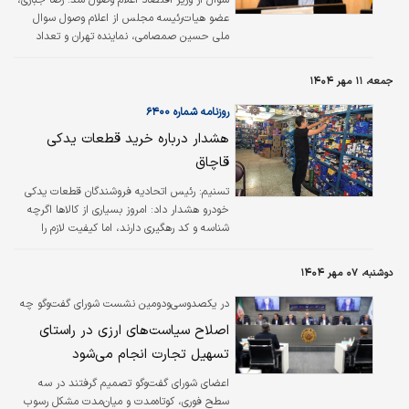
عضو هیات‌رئیسه مجلس از اعلام وصول سوال
ملی حسین صمصامی، نماینده تهران و تعداد
دیگری از نمایندگان از علی مدنی‌زاده، وزیر اقتصاد‌
درباره اجرا نشدن صحیح قانون مبارزه با قاچاق کالا
جمعه، ۱۱ مهر ۱۴۰۴
و ارز خبرداد./فارس
روزنامه شماره ۶۴۰۰
هشدار درباره خرید قطعات یدکی
قاچاق
تسنیم: رئیس اتحادیه فروشندگان قطعات یدکی
خودرو هشدار داد: امروز بسیاری از کالاها اگرچه
شناسه و کد رهگیری دارند، اما کیفیت لازم را
ندارند. تکمیل زیرساخت‌ها و نظارت موثر، ضرورتی
فوری برای حمایت از بازار و مصرف‌کننده است.
دوشنبه، ۰۷ مهر ۱۴۰۴
در یکصدوسی‌ودومین نشست شورای گفت‌وگو چه
گذشت؟
اصلاح سیاست‌های ارزی در راستای
تسهیل تجارت انجام می‌شود
اعضای شورای گفت‌وگو تصمیم گرفتند در سه
سطح فوری، کوتاه‌مدت و میان‌مدت مشکل رسوب