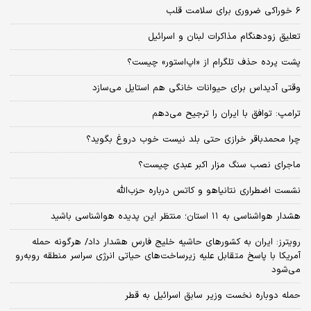
۶ خوراکی ضروری برای سلامت قلب
تعلیق زودهنگام مذاکرات لبنان و اسرائیل
پشت پرده حذف تلگرام از «اپ‌استور» چیست؟
وقتی آدیداس برای حیوانات خانگی هم استایل می‌سازد
ترامپ: توافق با ایران را ترجیح می‌دهم
چرا محمدباقر خرازی حتی بلد نیست خوب دروغ بگوید؟
ماجرای نصب سنگ مزار اکبر عبدی چیست؟
نشست اضطراری نتانیاهو و کاتس درباره حزب‌الله
هشدار هواشناسی به ۱۱ استان؛ منتظر این پدیده هواشناسی باشید
رویترز: ایران به کشورهای حاشیه خلیج فارس هشدار داد/ هرگونه حمله
آمریکا با پاسخ متقابل علیه زیرساخت‌های حیاتی انرژی سراسر منطقه روبه‌رو
می‌شود
حمله دوباره نخست وزیر سابق اسرائیل به قطر