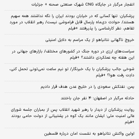
انفجار مرگبار در جایگاه CNG شهرک صنعتی صحنه + جزئیات
پزشکیان: تنها کسانی که در خیابان بودند ایران را نگه نداشتند همه سهیم
هستند/ حوادث دی‌ماه پارسال قابل فراموشی نیست/ رهبر انقلاب در مورد
تفاهم، نظر کارشناسی را پذیرفتند +فیلم
خروج ناگهانی نتانیاهو از یک مراسم به دلایل امنیتی
سیاست‌های ارزی در دوره جنگ در کشورهای مختلف/ بازارهای جهانی در
این هفته چه عملکردی داشتند؟ +فیلم
شوخی جالب پزشکیان با یک خبرنگار/ تو نیم ساعت نمی‌تونی تحمل کنی،
دادِت رفت هوا؟ +فیلم
یمن: نفتکش سعودی را در خلیج عدن هدف قرار دادیم
حادثه مرگبار در اصفهان؛ ۴ نفر جان باختند
روایت پزشکیان از دیدار با رهبر شهید انقلاب پس از بمباران جلسه شورای
عالی امنیت ملی؛ ایشان مانند یک کوه در پشتیبانی از دولت حامی بودند
+فیلم
اولین واکنش نتانیاهو به نشست امان درباره فلسطین