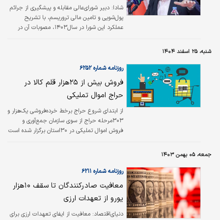
شادا: دبیر شورای‌عالی مقابله و پیشگیری از جرائم
پول‌شویی و تامین مالی تروریسم، با تشریح
عملکرد این شورا در سال۱۴۰۳، مصوبات آن در
سال گذشته را مهم و کارگشا توصیف کرد. هادی
خانی، دبیر شورای عالی مقابله و پیشگیری از
شنبه، ۲۵ اسفند ۱۴۰۴
جرایم پول‌شویی و تامین مالی تروریسم در
گفت‌وگویی، تصویب راهکارهای پیشگیری از جرم
روزنامه شماره ۶۲۵۲
قاچاق کالا را از اقدامات شورای عالی در سال
فروش بیش از ۲۵هزار قلم کالا در
گذشته برشمرد و افزود: با همکاری مشترک مرکز
حراج اموال تملیکی
اطلاعات مالی و ستاد مبارزه با قاچاق کالا و ارز،
نقاط آسیب‌پذیر درخصوص قاچاق کالا به‌عنوان
از ابتدای شروع حراج برخط خرده‌فروشی یک‌هزار و
جرم منشأ پول‌شویی شناسایی و…
۳۰۳مرحله حراج از سوی سازمان جمع‌آوری و
فروش اموال تملیکی در ۳۰استان برگزار شده است
و بیش از ۲۵هزار قلم کالا به فروش رفته است.
جمعه، ۰۵ بهمن ۱۴۰۳
روزنامه شماره ۶۲۱۱
معافیت صادرکنندگان تا سقف ۱۰‌هزار
یورو از تعهدات ارزی
دنیای‌اقتصاد: معافیت از ایفای تعهدات ارزی برای