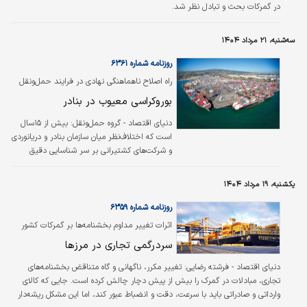
در گمرکات بحث و تبادل نظر شد.
سه‌شنبه، ۲۱ مرداد ۱۴۰۴
روزنامه شماره ۶۳۶۱
راه اصلاح ناهماهنگی نهادی در فرایند حمل‌ونقل
دریایی بار در ایران بررسی شد؛
بوروکراسی معیوب در بنادر
دنیای اقتصاد - گروه حمل‌ونقل:
بیش از ۱۵سال
است که اختلاف‌نظر میان سازمان بنادر و دریانوردی
و شرکت‌های کشتیرانی بر سر شناسایی دقیق
«صاحب کالا» وجود دارد؛ اختلافی که تعیین
تکلیف آن می‌تواند ساختار وصول تعرفه خدمات
یکشنبه، ۱۹ مرداد ۱۴۰۴
بندری را تغییر دهد.
روزنامه شماره ۶۳۵۹
اثرات تغییر مداوم بخشنامه‌ها بر گمرکات کشور
بررسی شد؛
سردرگمی تجاری در مرزها
دنیای اقتصاد - فرشته رضایی:
تغییر مکرر، ناگهانی و گاه متناقض بخشنامه‌های
تجاری، مبادلات در گمرک را بیش از پیش دچار چالش کرده است. جایی که کالای
وارداتی و صادراتی باید با سرعت، دقت و انضباط عبور کند، اما این مشکل ریشه‌دار