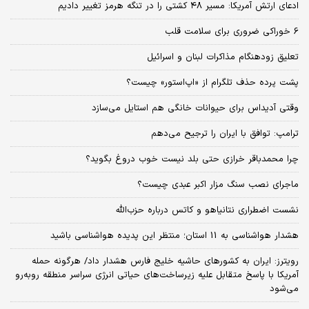
ادعای ارتش آمریکا: مسیر ۴۸ کشتی را در تنگه هرمز تغییر دادیم
6 خوراکی ضروری برای سلامت قلب
تعلیق زودهنگام مذاکرات لبنان و اسرائیل
پشت پرده حذف تلگرام از «اپ‌استور» چیست؟
وقتی آدیداس برای حیوانات خانگی هم استایل می‌سازد
ترامپ: توافق با ایران را ترجیح می‌دهم
چرا محمدباقر خرازی حتی بلد نیست خوب دروغ بگوید؟
ماجرای نصب سنگ مزار اکبر عبدی چیست؟
نشست اضطراری نتانیاهو و کاتس درباره حزب‌الله
هشدار هواشناسی به 11 استان؛ منتظر این پدیده هواشناسی باشید
رویترز: ایران به کشورهای حاشیه خلیج فارس هشدار داد/ هرگونه حمله
آمریکا با پاسخ متقابل علیه زیرساخت‌های حیاتی انرژی سراسر منطقه روبه‌رو
می‌شود