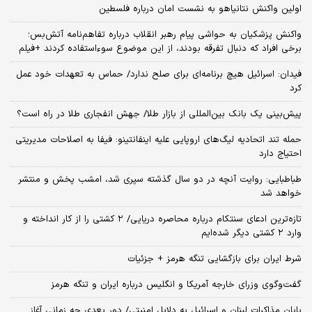
اولین واکنش نتانیاهو به نشست امان درباره فلسطین
واکنش پزشکیان به حواشی پیام رهبر انقلاب درباره تفاهم‌نامه آتش‌بس؛
برخی افراد که دنبال تفرقه بودند، از این موضوع سوءاستفاده کردند +فیلم
فیدان: اسرائیل هیچ برنامه‌ای برای صلح ندارد/ حماس به تعهدات خود عمل
کرد
پیش‌بینی یک بانک بین‌المللی از بازار طلا/ جهش انفجاری طلا در راه است؟
حمله تند اتحادیه لیگ‌های اروپایی علیه اینفانتینو: فیفا به اصلاحات مدیریتی
احتیاج دارد
طباطبایی: روایت آنچه در دو سال گذشته سپری شد، امشب پخش و منتشر
خواهد شد
تازه‌ترین ادعای سنتکام درباره محاصره دریایی/ ۲ کشتی را از کار انداخته و
وارد ۲ کشتی دیگر شده‌ایم
شرط ایران برای بازگشایی تنگه هرمز + جزئیات
گفت‌وگوی وزرای خارجه آمریکا و انگلیس درباره ایران و تنگه هرمز
پایان مذاکرات لبنان و اسرائیل به دلایل امنیتی/ دور بعدی چه زمانی آغاز