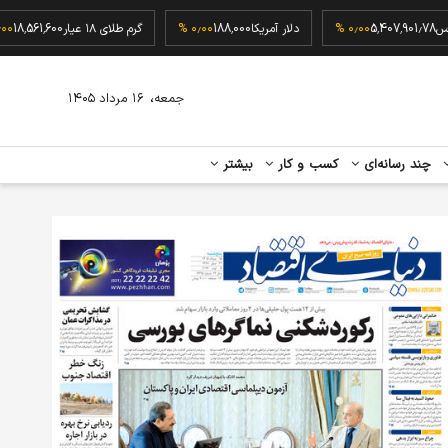
کل بورس
5,407,901.78
۰٫۰۰ %
دلار آمریکا
188,000
۰٫۰۰ %
گرم طلای ۱۸ عیار
61,600
،
جمعه
۱۶ مرداد ۱۴۰۵
چند رسانه‌ای
کسب و کار
بیشتر