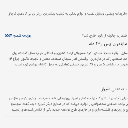
ب
و
 ملزومات ورزشی، وسایل نقلیه و لوازم یدکی به ترتیب بیشترین ارزش ریالی کالاهای قاچاق
س
ح
شمال» چگونه از رکود خارج شد؟
روزنامه شماره ۵۵۵۴
ح
زندران پس از۱۳ ماه
ح
ساري - رقيه سامع:
دستور اکید مسوولان ارشد کشوری و استانی در یک‌سال گذشته برای
تعیین تکلیف واحد صنعتی راکد در مازندران، براساس آمار سازمان صنعت، معدن و تجارت تاکنون چراغ ۱۱۴
ر
یروی انسانی تعلیقی به محل کارشان روشن کرده است.‎
ه
م
 صنعتی شیراز
و
ایی آبنوس در شهرک بزرگ صنعتی شیراز بهره‌برداری شد.حمیدرضا ایزدی، رئیس سازمان
غ
ن واحد صنعتی محصولاتی را تولید می‌کند که در صنایع دیگر کاربرد دارد، گفت: مجتمع
ش
 رزین‏‌های آغشته‌سازی و در فازهای طرح توسعه جدید یکی از تکمیل‌کننده‌های زنجیره
لین، اوره، فرمالدئید، کنسانتره و پودر گلیزر، دواتیل هگزانوئیک اسید، رزین‌های الکید،
ر