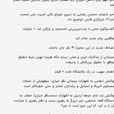
د
بر انتصاب محسن رضایی به دبیری شورای عالی امنیت ملی صحت
ارد؟/ خبرگزاری فارس توضیح داد
فت‌وگوی متنی با چت‌جی‌پی‌تی نامحدود و رایگان شد + جزئیات
راقچی پیام جدید صادر کرد
صادف شدید در این محور/ ۴ نفر جان باختند
زئیاتی از مذاکرات ایران و عمان درباره تنگه هرمز/ تهران شرط انطباق
وافق با حقوق بین‌الملل را پذیرفت
نفجار مهیب در یک پالایشگاه نفت + فیلم
اکنش ابطحی به اظهارات جنجالی باقر خرازی؛ حرفهایش از حملات
ستقیم آمریکا و اسرائیل و براندازان تلختر و حتی خطرناکتر است
اکنش تند امام جمعه اردبیل به اظهارات محمدباقر خرازی/ خطاب به
ستگاه قضا: شخصی خبر دروغ به رهبری بست و دفتر رهبری با صراحت
ن را رد کرد، آیا این جرم است یا خیر؟