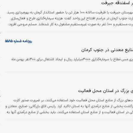
خ
در اسفندقه جیرفت
واحد کنسانتره آهن سرگز واقع در بخش اسفندقه شهرستان جیرفت با ظرفیت سالانه ۱۰۰ هزار تن با حضور استاندار کرمان به بهره‌‌برداری رسید.
ق
رت جنوب کرمان در مراسم افتتاح این واحد گفت: هزینه سرمایه‌گذاری طرح و فعال‌سازی
معدن ۵۰ میلیارد تومان بوده است که ۳۰ نفر به صورت مستقیم و ۱۰۰ نفر به صورت غیر‌مستقیم مشغول به کار شده‌‌اند. مسلم مروجی افزود:
پ
تی صفر در نظر گرفته شده است و پیگیری می‌کنیم که در برنامه هفتم تخصیص آب…
ک
روزنامه شماره ۵۵۸۵
خ
ه صنایع معدنی در جنوب کرمان
م
رئیس سازمان صمت جنوب کرمان گفت: کارخانه فرآوری مس مطاع با سرمایه‌گذاری ۴۰۰۰‌میلیارد ریال و ایجاد اشتغال برای ۴۰۰نفر بهمن ماه
پ
م
ج
ی بزرگ در استان محل فعالیت
ق
رکت‌های بزرگ از منابع استان محل فعالیت خود استفاده می‌کنند، بر ضرورت صدور کارت
زگشت بخشی از منابع درآمدی آنها به استان تاکید کرد. رئیس اتاق بازرگانی، صنایع، معادن و
ت
ی در استان فعالیت و از منابع استان استفاده می‌کنند، باید بخشی از منابع درآمدی آنها به
ا
رای شرکت‌های بزرگ در استان ایلام یک ضرورت اجتناب‌‌‌‌‌‌‌‌‌ناپذیر…
ا