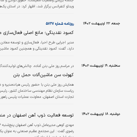
جلسه بررسی وضعیت معیشت، حقوق دولتی و شاخص‌‌‌های
ویدئو کنفرانس برگزار شد، اظهار کرد: در استان یک‌هزار و ۸۰ مجوز تاسیس داریم که ۲۱۰ مورد از آنها بالای ۶۰‌درصد پیشرفت ف
جمعه، ۲۲ اردیبهشت ۱۴۰۲
روزنامه شماره ۵۷۲۷
کمبود نقدینگی؛ مانع اصلی فعال‏‏‌سازی 
مدیر اجرایی طرح احیا، فعال‌‌‌سازی و توسعه معادن ک
دارد، گفت: کمبود نقدینگی و همچنین کمبود ماشین‌آلا
سه‌شنبه، ۱۹ اردیبهشت ۱۴۰۲
در مراسم روز ملی بتن آماده، چالش‌های تولیدکنند
کهولت سن ماشین‌آلات حمل بتن
همایش روز ملی بتن با حضور رئیس هیات‌مدیره و دب
ریاست سازمان نظام مهندسی ساختمان کشور، رئیس
تجارت استان اصفهان، معاونت عملیات پلیس راهور، 
و فعالان حوزه بتن آماده کشور برگزار شد.
دوشنبه، ۱۸ اردیبهشت ۱۴۰۲
توسعه فعالیت ذوب آهن اصفهان در من
رضوی گفت : این مجتمع عظیم صنعتی به عنوان یک