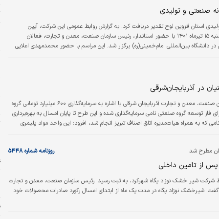
ونه صنعتی و تولیدی
ت
یدی استان قزوین لوح تقدیر دریافت کرد. به گزارش روابط عمومی این شرکت، آیین
ش
گرامی‌‌داشت روز ملی صنعت و معدن، شامگاه چهارشنبه ۱۵ تیرماه ۱۴۰۱ با حضور استاندار، رئیس سازمان صنعت، معدن و تجارت، فعالان
ر
دانشگاه بین‌‌المللی امام‌خمینی‌(ره) برگزار شد. این مراسم با حضور محمدمهدی اعلایی
ان استان در مجلس شورای اسلامی، میثم پیله‌‌فروش معاون اقتصادی، رضا صفاری
و
م
م
یان در آذربایجان‌‌شرقی
رئیس سازمان صنعت، معدن و تجارت آذربایجان شرقی با اشاره به سرمایه‌‌گذاری ۶۰۰ میلیارد تومانی گروه
ا
ی گفت: ۶۰۰ میلیارد تومان برای فاز توسعه گروه صنعتی نامی سرمایه‌‌گذاری شده و این طرح تا پایان امسال به بهره‌‌برداری
ت
امی که به همراه هیات‌مدیره اتاق اصناف تبریز انجام شد، افزود: این واحد مواد پلیمری
«
چون زیره کفش استفاده می‌شود.
ا
ان مطرح شد
روزنامه شماره ۵۴۴۸
ع
 پس از تامین داخلی
خ
شرکت شیر خشک نوزاد پگاه شهرکرد، به ثبت رسید. رئیس سازمان صنعت، معدن و تجارت
ش
بر گفت: شیرخشک نوزاد پگاه در مدت یک ماه از ابتدای امسال رکورد صادرات محصولات خود
ق