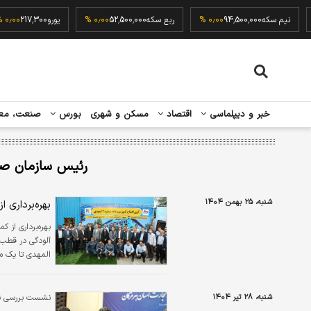
۰٫۰۰
نیم سکه
94,500,000
۰٫۰۰ %
ربع سکه
52,500,000
۰٫۰۰ %
یورو
17,300
خبر و دیپلماسی
اقتصاد
مسکن و شهری
بورس
صنعت، مع
رئیس سازمان ص
شنبه، ۲۵ بهمن ۱۴۰۴
بهره‌برداری از کمپر
آلودگی در قطب ت
المهدی تا یک ما
شنبه، ۲۸ تیر ۱۴۰۴
نشست بررسی نقش