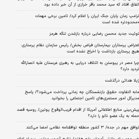
تفاق افتاد که سید محمد باقر خرازی از آن خبر داده بود
رامپ زمان پایان جنگ ایران را اعلام کرد/ تامین برخی مهمات
محدودتر» شده است
وئیت جدید محسن رضایی درباره بازشدن تنگه هرمز
عتراض پرستاران بیمارستان فیاض بخش/ رئیس سازمان نظام پرستاری:
یچ پرستاری بازداشت یا اخراج نشده است
را مصر در پیوستن به ائتلاف دریایی به رهبری عربستان علیه انصارالله
ردید دارد؟
یلا هدائی درگذشت
ابه التفاوت حقوق بازنشستگان چه زمانی پرداخت می‌شود؟/ پاسخ
دیرکل امور مستمری‌های تامین اجتماعی را بخوانید
یش‌بینی منابع اطلاعاتی آمریکا از اقدام قریب‌الوقوع پوتین/ روسیه قصد
مله به یک عضو ناتو را دارد؟
وافق مهم در جده/ ۳ کشور منطقه توافقنامه نظامی امضا می‌کنند
بر مهم برای دانش آموزان پایه هفتم/ نتایج آزمون مدارس سمپاد اعلام