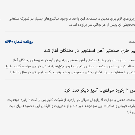
ش
ا
ع
زی‌‌‌های لازم برای مدیریت پسماند این واحد با وجود پیگیری‌‌‌های بسیار در شهرک صنعتی
ت
صمت؛
روزنامه شماره ۵۶۴۰
یی طرح صنعتی‌ آهن اسفنجی در بختگان آغاز شد
مت، عملیات اجرایی طرح صنعتی آهن اسفنجی به روش گرم در شهرستان بختگان آغاز
شد.به گزارش «ایسنا» رئیس سازمان صنعت، معدن و تجارت فارس پنج‌شنبه ۱۵ دی‌ در این مراسم گفت: طرح
پ
جی با مشارکت سرمایه‌گذار بخش خصوصی و با ظرفیت یک میلیون تن در سال و اعتبار
ت
۴۰‌هزار میلیارد ریال در زمینی به وسعت ۱۵۰ هکتار و زیربنای ۳۰ هکتار در شهرستان بختگان، آباده طشک
ش
گر ثبت کرد
ت
رئیس سازمان صنعت، معدن و تجارت آذربایجان شرقی در بازدید از شرکت کلرپارس از ثبت ۲ رکورد موفقیت
ولید، فروش و صادرات این مجموعه خبر داد و از مدیریت و کارکنان این مجموعه برای ثبت
پ
ی کرد.
ن
ر