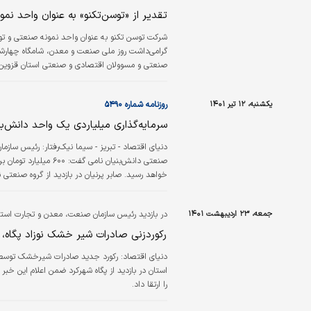
تقدیر از «توسن‌‌تکنو» به عنوان واحد نم
شرکت توسن تکنو به عنوان واحد نمونه صنعتی و تول
صنعتی و مسوولان اقتصادی و صنعتی استان قزوین در 
استاندار، رجب رحمانی و فاطمه محمدبیگی نمایندگ
مدیرعامل…
یکشنبه، ۱۲ تیر ۱۴۰۱
روزنامه شماره ۵۴۹۰
سرمایه‌‌گذاری میلیاردی یک واحد دانش‌‌بن
دنياي اقتصاد - تبريز - سيما نيك‌رفتار:
صنعتی دانش‌‌بنیان نام
خواهد رسید. صابر پرنیان در بازدید از گروه صنعتی ن
تولید می‌کند که این مواد در محصولات مختلفی هم
جمعه، ۲۳ اردیبهشت ۱۴۰۱
در بازدید رئیس سازمان صنعت، معدن و تجارت است
رکوردزنی صادرات شیر خشک نوزاد پگاه‌،
دنیای اقتصاد:
رکورد جدید صادرات شیرخشک توسط 
استان در بازدید از پگاه شهرکرد ضمن اعلام این خ
را ارتقا داد.