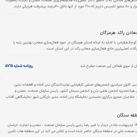
 استانی که با حضور دکتر لطفی‌‌‌زاده قائم‌‌‌مقام وزیر صنعت، معدن و تجارت به‌‌‌صورت
ا
یزیکی دارند.
ت
«
معادن راکد هرمزگان
ت
وچک‌مقیاس با اشاره به اینکه استان هرمزگان در حوزه فعال‌سازی معادن بهترین رتبه را
ا
ت اصلی‌‌‌ترین مانع فعال‌‌‌سازی معادن راکد در این استان است.
ه
چ
گان از سوی فعالان این صنعت مطرح شد
روزنامه شماره ۵۷۲۵
ت
ژ
یر کانون سراسری انجمن‌های صنفی کارفرمایی تولیدکنندگان بتن آماده و قطعات بتنی،
م
 هیات‌مدیره انجمن علمی بتن و انجمن سیمان کشور، رئیس سازمان صنعت، معدن و
م
حلاجیان مجری برگزاری نخستین نمایشگاه بتن آماده، مدیر بازرگانی شهر نمایشگاهی آفتاب
پ
ح
طقه سنگان
مهدی کوهی مدیرعامل ذوب آهن اصفهان پنج‌شنبه ۱۴ اردیبهشت ماه در دیدار با امیر رضا رجبی رئیس سازمان صنعت ، معدن و تجارت خراسان
ت
 صنعت ملی در منطقه سنگان حاضر شده است و تلاش می کند در این منطقه هاب تامین
خ