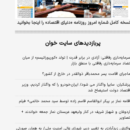
سخه کامل شماره امروز روزنامه «دنیای‌ اقتصاد» را اینجا بخوانید
پربازدیدهای سایت خوان
رمایه‌داری رفاقتی؛ آزادی در برابر قدرت | تولد «کورپوراتیسم» از میان
ضاد سرمایه‌داری رفاقتی با منطق بازار
اجرای اقامت پسر محمدباقر ذوالقدر در خارج از کشور؟
زشکیان: سایپا واگذار می شود/ ایران‌خودرو را که واگذار کردیم، وزیر
قتصاد دولت استیضاح شد
قامه نماز بر پیکر ابوالقاسم قاسم زاده توسط سید محمد خاتمی+ فیلم
ردوغان و شهباز شریف در کنار ولیعهد عربستان نماز جمعه خواندند +
صاویر
اکنش زیدآبادی به تغییر دبیر شورای عالی امنیت ملی/ به همان صورتی