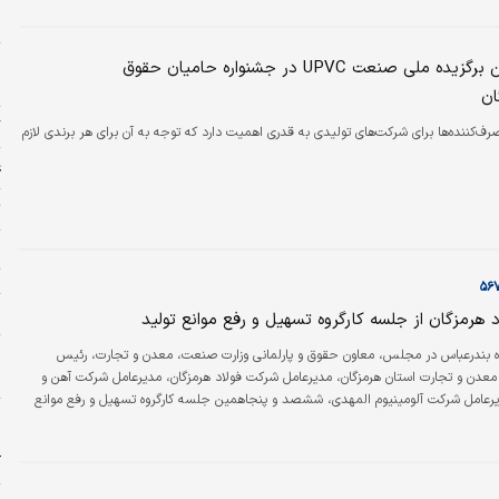
ش
خ
هافمن، اولین برگزیده ملی صنعت UPVC در جشنواره حامیان حقوق
د
ان
گ
‌کننده‌ها برای شرکت‌های تولیدی به قدری اهمیت دارد که توجه به آن برای هر برندی لازم
ع
ت
ج
ت
ا
د هرمزگان از جلسه کارگروه تسهیل و رفع موانع تولید
و
ه بندرعباس در مجلس، معاون حقوق و پارلمانی وزارت صنعت، معدن و تجارت، رئیس
م
عدن و تجارت استان هرمزگان، مدیرعامل شرکت فولاد هرمزگان، مدیرعامل شرکت آهن و
دیرعامل شرکت آلومینیوم المهدی، ششصد و پنجاهمین جلسه کارگروه تسهیل و رفع موانع
و
مزگان در شرکت فولاد هرمزگان تشکیل شد.
د
آ