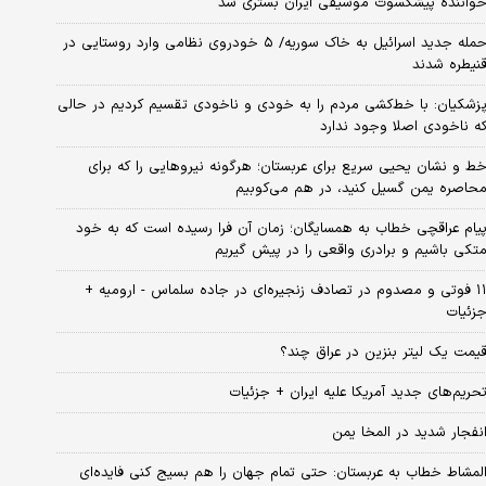
واننده پیشکسوت موسیقی ایران بستری شد
حمله جدید اسرائیل به خاک سوریه/ ۵ خودروی نظامی وارد روستایی در
نیطره شدند
زشکیان: با خط‌کشی مردم را به خودی و ناخودی تقسیم کردیم در حالی
ه ناخودی اصلا وجود ندارد
ط و نشان یحیی سریع برای عربستان؛ هرگونه نیروهایی را که برای
حاصره یمن گسیل کنید، در هم می‌کوبیم
یام عراقچی خطاب به همسایگان؛ زمان آن فرا رسیده است که به خود
تکی باشیم و برادری واقعی را در پیش گیریم
۱۱ فوتی و مصدوم در تصادف زنجیره‌ای در جاده سلماس - ارومیه +
زئیات
یمت یک لیتر بنزین در عراق چند؟
حریم‌های جدید آمریکا علیه ایران + جزئیات
نفجار شدید در المخا یمن
لمشاط خطاب به عربستان: حتی تمام جهان را هم بسیج کنی فایده‌ای