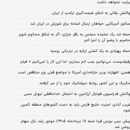
رایت نخواهد داشت
اکنش بقائی به ادعای غنیمت‌گیری ترامپ از ایران
ناتور آمریکایی خواهان ارسال اسلحه برای شورش در ایران شد
مله تند یک نماینده مجلس به باقر خرازی: اگر به شلاق محکوم شوی
اضرم با وضو آن را اجرا کنم
مله پهپادی به یک کشتی ترکیه در نزدیکی روسیه
فیقدوست: می‌توانیم بمب اتم بسازیم، اما این کار را نمی‌کنیم + فیلم
متی: اظهارات وزیر خزانه‌داری آمریکا با مواضع قبلی وی متناقض است
کزیک و این کشور روابط دیپلماتیک خود را از سر گرفتند
اکنش فدراسیون فوتبال آرژانتین به احتمال خداحافظی لیونل مسی
ریب آبادی: امنیت خلیج فارس باید به دست کشورهای منطقه تأمین
ود
پیش بینی بورس فردا شنبه ۱۷ مردادماه ۱۴۰۵/ موتور رشد بازار سهام
وشن شد