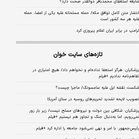
ایعه استعفای محمدباقر ذوالقدر صحت دارد؟
نتشار متن کامل توافق مکه/ حمله مسلحانه علیه یکی از اعضا، حمله
لیه هر سه کشور است
رامپ در برابر ایران اعلام پیروزی کرد
تازه‌های سایت خوان
زشکیان: هرگز استعفا نداده‌ام و نخواهم داد/ هیچ امتیازی در
فاهم‌نامه ندادیم +فیلم
کست نقشه اپل علیه سامسونگ/ ماجرا چیست؟
صویب لایحه تشدید تحریم‌های روسیه در سنای آمریکا
زشکیان: شکافی بین دولت و نیروهای مسلح نیست/ زیر بار زور
می‌رویم، اما به‌دنبال جنگ و تجاوز هم نیستیم +فیلم
ئیس‌جمهور: با امر و نهی نمی‌شود جامعه را اداره کرد +فیلم