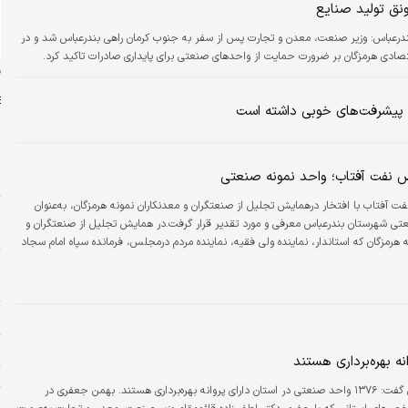
ونق تولید صنایع
ندرعباس:
وزیر صنعت، معدن و تجارت‌ پس از سفر به جنوب کرمان راهی بندرعباس شد و در
صادی هرمزگان بر ضرورت حمایت از واحدهای صنعتی برای پایداری صادرات تاکید کرد.
ن
 پیشرفت‌های خوبی داشته است
 نفت آفتاب؛ واحد نمونه صنعتی
س
ت
 آفتاب با افتخار درهمایش تجلیل از صنعتگران و معدنکاران نمونه هرمزگان، به‌عنوان
تی شهرستان بندرعباس معرفی و مورد تقدیر قرار گرفت.در همایش تجلیل از صنعتگران و
م
ه هرمزگان که استاندار، نماینده ولی فقیه، نماینده مردم درمجلس، فرمانده سپاه امام سجاد
مان صنعت،معدن و تجارت استان و برخی مدیران هرمزگان حضورداشتند شرکت پالایش نفت
پ
 صنعتگرنمونه بندرعباس معرفی و تجلیل شد. مهندس امین، به‌عنوان نماینده شرکت پالایش
ا
ح سپاس و تندیس…
ا
ا
ت
ایسنا: رئیس سازمان صنعت، معدن و تجارت لرستان گفت: ۱۳۷۶ واحد صنعتی در استان دارای پروانه بهره‌‌‌برداری هستند. بهمن جعفری در
و