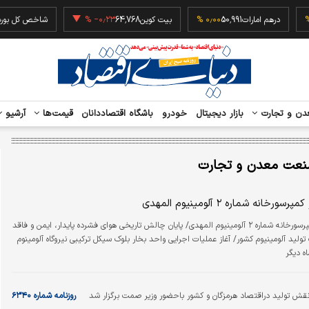
2
۰٫۰۰ %
درهم امارات
50,991
۰٫۰۰ %
بیت کوین
64,768
‎−۰٫۲۳ %
شاخص 
دن و تجارت
بازار دیجیتال
خودرو
باشگاه اقتصاددانان
قیمت‌ها
آرشیو
نعت معدن و تجارت
سورخانه شماره ۲ آلومینیوم المهدی
بهره‌برداری از کمپرسورخانه شماره ۲ آلومینیوم المهدی/ پایان چالش تاریخی هوای فشرده پایدار، ایمن و فاقد
ولید آلومینیوم کشور/ آغاز عملیات اجرایی واحد بخار بلوک سیکل ترکیبی نیروگاه آلومینوم
ه دیگر
 تولید دراقتصاد هرمزگان و کشور باحضور وزیر صمت برگزار شد
روزنامه شماره ۶۳۴۰