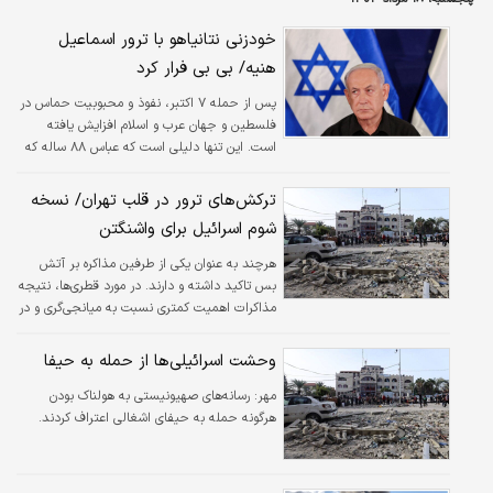
خودزنی نتانیاهو با ترور اسماعیل
هنیه/ بی بی فرار کرد
پس از حمله ۷ اکتبر، نفوذ و محبوبیت حماس در
فلسطین و جهان عرب و اسلام افزایش یافته
است. این تنها دلیلی است که عباس ۸۸ ساله که
مدام قراردادهای مصالحه را پاره کرده، روز
چهارشنبه به رقیب خود ( اسماعیل هنیه) به
ترکش‌های ترور در قلب تهران/ نسخه
واسطه واقعیت های سیاسی حاکم ادای احترام
شوم اسرائیل برای واشنگتن
کرد.
هرچند به عنوان یکی از طرفین مذاکره بر آتش
بس تاکید داشته و دارند. در مورد قطری‌ها، نتیجه
مذاکرات اهمیت کمتری نسبت به میانجی‌گری و در
نتیجه انجام خدمت برای ایالات متحده داشت
وحشت اسرائیلی‌ها از حمله به حیفا
مهر:
رسانه‌های صهیونیستی به هولناک بودن
هرگونه حمله به حیفای اشغالی اعتراف کردند.