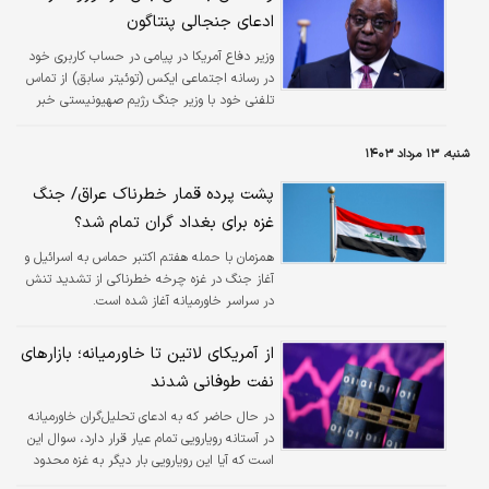
ادعای جنجالی پنتاگون
وزیر دفاع آمریکا در پیامی در حساب کاربری خود
در رسانه اجتماعی ایکس (توئیتر سابق) از تماس
تلفنی خود با وزیر جنگ رژیم صهیونیستی خبر
داد و نوشت: به یوآو گالانت تاکید کردم که
جلوگیری از تشدید تنش‌ها در خاورمیانه امکان
شنبه، ۱۳ مرداد ۱۴۰۳
پذیر است.
پشت پرده قمار خطرناک عراق/ جنگ
غزه برای بغداد گران تمام شد؟
همزمان با حمله هفتم اکتبر حماس به اسرائیل و
آغاز جنگ در غزه چرخه خطرناکی از تشدید تنش
در سراسر خاورمیانه آغاز شده است.
از آمریکای لاتین تا خاورمیانه؛ بازارهای
نفت طوفانی شدند
در حال حاضر که به ادعای تحلیل‌گران خاورمیانه
در آستانه رویارویی تمام عیار قرار دارد، سوال این
است که آیا این رویارویی بار دیگر به غزه محدود
می‌شود یا به رویارویی مستقیم میان اسرائیل با