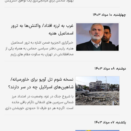
بهبود شانس برای میانجی‌گری یک توافق آتش‌بس
در غزه نمی‌کند.
چهارشنبه، ۱۰ مرداد ۱۴۰۳
غرب به لرزه افتاد/ واکنش‌ها به ترور
اسماعیل هنیه
خبرگزاری الجزیره ضمن اشاره به ترور اسماعیل
هنیه، رئیس دفتر سیاسی حماس به همراه یکی از
محافظانش در تهران به سکوت مقام های رژیم
اسرائیل اشاره کرد
دوشنبه، ۰۸ مرداد ۱۴۰۳
نسخه شوم تل آویو برای خاورمیانه/
شاهین‌های اسرائیل چه در سر دارند؟
با شروع جنگ در غزه، وضعیت در امتداد مرز
شمالی سرزمین های اشغالی ناآرام باقی مانده
است. اگرچه هر دو طرف تا حدودی خویشتن داری
کرده اند، اما اسرائیل در موارد متعدد تنش ها را
افزایش داده است.
یکشنبه، ۰۷ مرداد ۱۴۰۳