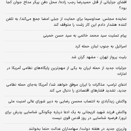
افشای جزئیاتی از قتل حمیدرضا رجب زاده/ محل دفن پیکر مداح جوان کجا
بود؟
نماینده مجلس: صداوسیما برای حمایت از جبلی امضا جمع می‌کند/ به تلفن
کننده هشدار دادم این کار زشت را متوقف کند
پیام تسلیت سید محمد خاتمی به سید حسن خمینی
اسرائیل به جنوب لبنان حمله کرد
بلیت پرواز تهران - مشهد گران شد
جزئیات جدید از حمله ایران به یکی از مهم‌ترین پایگاه‌های نظامی آمریکا در
امارات
ادعای ترامپ: مذاکرات با ایران موفق خواهد شد/ آمریکا به‌جای حمله نظامی
جدید، تشدید فشارهای اقتصادی را دنبال می کند
واکنش زیدآبادی به انتصاب محسن رضایی به دبیر شورای عالی امنیت ملی
واکنش فرزند شهید لاریجانی به یک ادعا درباره چگونگی شناسایی پدرش برای
ترور/ فرضیه شناسایی در روز قدس قوی نیست
واریزی جدید در هفته دولت/ سهامداران عدالت حتما بخوانند