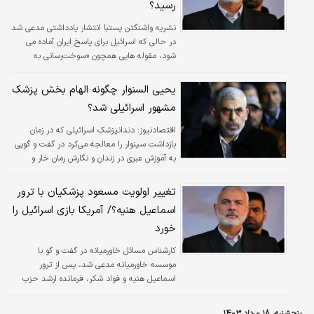
رسید؟
نشریه واشنگتن پستبا انتشار یادداشتی مدعی شد
در حالی که اسرائیل برای پاسخ ایران آماده می
شود، مقوله هایی همچون «سوخت‌رسانی به
جت‌های جنگنده»، «قرار دادن باتری‌های دفاع
هوایی» و «هماهنگی با واشنگتن در باب استقرار
یحیی السنوار چگونه الهام بخش پزشک
تجهیزات نظامی ایالات متحده» در کنار گزاره هایی
مشهور اسرائیلی شد؟
چون «واکنش ائتلاف عربی به رهبری آمریکا جهت
رهگیری پرتابه های ایران» به چالش این بازیگر
اقتصادنیوز:
دندانپزشک اسرائیلی که در زمان
تبدیل شده است.
بازداشت سینوار را معالجه می‌کرد در گفت و گویی
به آموزش عبری در زندان و نگارش رمان خار و
میخک اشاره کرد.
تغییر اولویت مسعود پزشکیان با ترور
اسماعیل هنیه؟/ آمریکا بازی اسرائیل را
خورد
کارشناس مسائل خاورمیانه در گفت و گو با
موسسه خاورمیانه مدعی شد، پس از ترور
اسماعیل هنیه و فواد شکر، فرمانده ارشد حزب
الله، گمانه زنی ها درباره استراتژی نتانیاهو بالا
گرفته است.
پنجشنبه، ۱۸ مرداد ۱۴۰۳