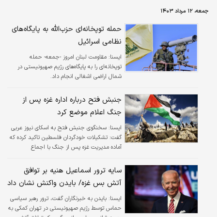
ایران و حزب الله لبنان و دیگر اعضای محور
جمعه، ۱۲ مرداد ۱۴۰۳
مقاومت منجر می‌گردد؟
حمله توپخانه‌ای حزب‌الله به پایگاه‌های
نظامی اسرائیل
ايسنا:
مقاومت لبنان امروز -جمعه- حمله
توپخانه‌ای را به پایگاه‌های رژیم صهیونیستی در
شمال اراضی اشغالی انجام داد.
جنبش فتح درباره اداره غزه پس از
جنگ اعلام موضع کرد
ايسنا:
سخنگوی جنبش فتح به اسکای نیوز عربی
گفت: تشکیلات خودگردان فلسطین تاکید کرده که
آماده مدیریت غزه پس از جنگ با اجماع
فلسطینیان است.
سایه ترور اسماعیل هنیه بر توافق
آتش بس غزه/ بایدن واکنش نشان داد
ايسنا:
بایدن به خبرنگاران گفت، ترور رهبر سیاسی
حماس توسط رژیم صهیونیستی در تهران کمکی به