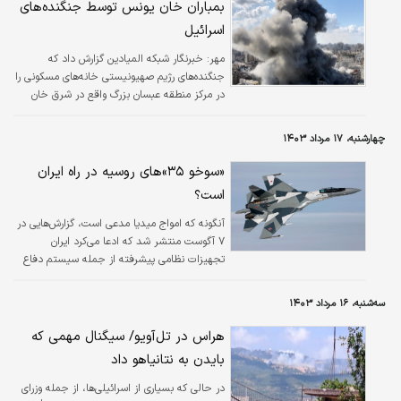
بمباران خان یونس توسط جنگنده‌های
اسرائیل
مهر:
خبرنگار شبکه المیادین گزارش داد که
جنگنده‌های رژیم صهیونیستی خانه‌های مسکونی را
در مرکز منطقه عبسان بزرگ واقع در شرق خان
یونس بمباران کردند.
چهارشنبه، ۱۷ مرداد ۱۴۰۳
«سوخو ۳۵»های روسیه در راه ایران
است؟
آنگونه که امواج میدیا مدعی است، گزارش‌هایی در
۷ آگوست منتشر شد که ادعا می‌کرد ایران
تجهیزات نظامی پیشرفته از جمله سیستم دفاع
هوایی و تجهیزات راداری را درخواست کرده و روسیه
ارسالشان را آغاز کرده است.
سه‌شنبه، ۱۶ مرداد ۱۴۰۳
هراس در تل‌آویو/ سیگنال مهمی که
بایدن به نتانیاهو داد
در حالی که بسیاری از اسرائیلی‌ها، از جمله وزرای