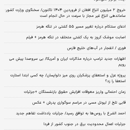
خروج ۲ میلیون اتباع افغان از فروردین ۱۴۰۴ تاکنون/ سخنگوی وزارت کشور:
ساماندهی اتباع غیر مجاز با سرعت در حال انجام است
ادعای سنتکام درباره تغییر مسیر ۵۵ کشتی در تنگه هرمز
اصابت موشک کروز به یک کشتی متخلف در تنگه هرمز + فیلم
فوری / انفجار در آب‌های خلیج فارس
اظهارات جدید ترامپ درباره مذاکرات ایران و آمریکا/ بی سروصدا پیش می
رویم
پروژه عزل و استعفای پزشکیان روی میز دلواپسان/ چه کسی ابتدا استارت
استعفا را زد؟
زمان احتمالی واریز معوقات افزایش حقوق بازنشستگان +جزئیات
قابی تلخ از لیونل مسی در مراسم سوگواری پدرش + عکس
احمد الشرع با روس‌ها به توافق رسید/ جزئیات یادداشت تفاهم جدید
جزئیات اعمال محدودیت برق در جنوب کشور از فردا