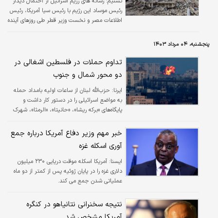
تسنیم:
رسانه های رژیم اسرائیل از احتمال دیدار
رئیس موساد این رژیم با رئیس سیا آمریکا، رئیس
اطلاعات مصر و نخست وزیر قطر طی روزهای آینده
بر سر آتش بس در غزه خبر دادند.
پنجشنبه، ۰۴ مرداد ۱۴۰۳
تداوم حملات در فلسطین اشغالی در
دو محور شمال و جنوب
ایرنا:
حزب‌الله لبنان از ساعات اولیه بامداد حمله
به مواضع اسرائیلی را در دستور کار داشت و
پایگاه‌های «برکه ریشا»، «حانیتا»، «الرمثا»، شهرک‌
«شتولا» و همچنین محل تجمع نظامیان
صهیونیست را در «حرش عداثر» و «حرش برعام»
خبر مهم وزیر دفاع آمریکا درباره جمع
مورد اصابت تسلیحات موشکی و خمپاره‌ای قرار
آوری اسکله غزه
داد.
ايسنا:
آمریکا اسکله موقت دریایی ۲۳۰ میلیون
دلاری غزه را در پایان ژوئیه پس از کمتر از دو ماه
عملیاتی شدن جمع می کند.
نتیجه سخنرانی نتانیاهو در کنگره
آمریکا مشخص شد