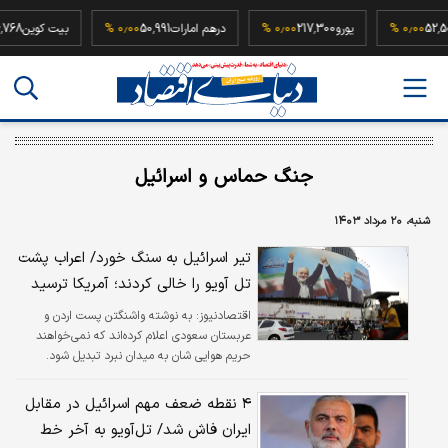
ه
52,500,000
۰٫۰۰ %
یورو
217,300
۰٫۰۰ %
درهم امارات
50,991
۰٫۰۰ %
بیت کو
جنگ حماس و اسرائیل
شنبه، ۲۰ مرداد ۱۴۰۳
تیر اسرائیل به سنگ خورد/ اعراب پشت
تل آویو را خالی کردند؛ آمریکا ترسید
اقتصادنیوز:
به نوشته واشنگتن پست اردن و
عربستان سعودی اعلام کرده‌اند که نمی‌خواهند
حریم هوایی شان به میدان نبرد تبدیل شود.
۴ نقطه ضعف مهم اسرائیل در مقابل
ایران فاش شد/ تل‌آویو به آخر خط