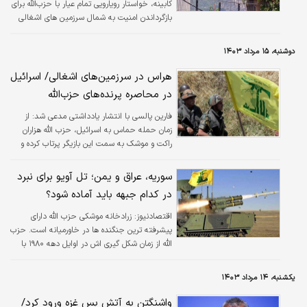
کابینه، خواستار رویارویی تمام عیار با حزب‌الله برای
بازگرداندن امنیت به شمال سرزمین های اشغالی
شده‌اند، نتانیاهو تصمیم گرفته درگیری در چند
جبهه را مهار کند.
دوشنبه، ۱۵ مرداد ۱۴۰۳
هراس در سرزمین‌های اشغالی/ اسرائیل
در محاصره پرنده‌های حزب‌الله
فارین پالسی با انتشار یادداشتی مدعی شد: از
زمان حمله حماس به اسرائیل، حزب الله هزاران
راکت و موشک به سمت این بازیگر پرتاب کرده و
همچنین موشک های هدایت شونده ضد تانک را
به سمت اهدافی در امتداد مرز شلیک کرده است.
سوریه، عراق و یمن؛ تل آویو برای نبرد
در کدام جبهه باید آماده شود؟
اقتصادنیوز:
زرادخانه موشکی حزب الله دارای
پیشرفته ترین جنگنده ها در خاورمیانه است. حزب
الله از زمان شکل گیری اش در اوایل دهه ۱۹۸۰ با
ارتش اسرائیل جنگید و در نهایت در سال ۲۰۰۰ با
زور اسلحه این بازیگر را از لبنان بیرون راند.
یکشنبه، ۱۴ مرداد ۱۴۰۳
واشنگتن به آتش بس غزه ورود کرد/