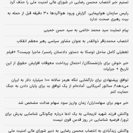
تسنیم خبر انتصاب محسن رضایی در شورای عالی امنیت ملی را حذف کرد
رئیس سازمان هواپیمایی: گزارش ورود هواگردها ٣٠ دقیقه قبل از حمله به
بیت رهبری صحت ندارد
پیام تسلیت سید محمد خاتمی به سید حسن خمینی
انتصاب محمدباقر ذوالقدر به عنوان مشاور سیاسی رهبر معظم انقلاب
تعطیلی کامل ساحل توسکا به دستور دادستان رامسر/ ماجرا چیست؟ +فیلم
خبر خوش برای بازنشستگان/ احتمال پرداخت معوقات افزایش حقوق از این
تاریخ + جزئیات
توافق پیشنهادی برای بازگشایی تنگه هرمز سالانه ۱۰۰ میلیارد دلار به ایران
می‌دهد!/ سناتور آمریکایی: آماده‌ام از یک توافق بد برای پایان دادن به جنگ
حمایت کنم
خبر مهم برای سهامداران/ زمان واریز سود سهام عدالت مشخص شد
واکنش فرزند شهید لاریجانی به یک ادعا درباره چگونگی شناسایی پدرش برای
ترور/ فرضیه شناسایی در روز قدس قوی نیست
واکنش زیدآبادی به انتصاب محسن رضایی به دبیر شورای عالی امنیت ملی