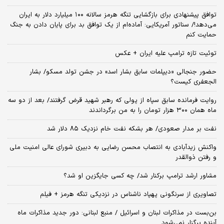
توافق پیشنهادی برای بازگشایی تنگه هرمز سالانه ۱۰۰ میلیارد دلار به ایران
می‌دهد!/ سناتور آمریکایی: آماده‌ام از یک توافق بد برای پایان دادن به جنگ
حمایت کنم
توئیت تازه ترامپ علیه ایران + عکس
حضور جنجالی «دیپلمات سابق بشار اسد» در جشن تولد مسکو/ بشار
الجعفری کیست؟
روایت فرمانده سابق سپاه از پولی که رهبر شهید قرض گرفتند/ بعد از دو سه
ماه همان ۳۰۰ هزار تومان را به من برگرداندند
نفت بر مدار صعودی/ هر بشکه نفت خام نزدیک ۸۵ دلار شد
واکنش زیدآبادی به انتصاب محسن رضایی به دبیری شورای عالی امنیت ملی
و رفتن ذوالقدر
مشاور ارشد ترامپ برکنار شد/ چه کسی جایگزین او شد؟
تصاویری از سرنگونی پهپاد ناشناس در نزدیکی تنگه هرمز + فیلم
بن‌بست در مذاکرات لبنان و اسرائیل / منبع لبنانی: دور جدید مذاکرات ماه
آینده برگزار نمی‌شود