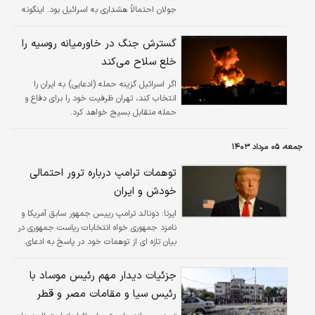
جولان احتمالاً هشداری به اسرائیل بود. اینگونه
مسکو نشان داد که نمی خواهد سوریه در یک
گرداب منطقه‌ای درگیر شود.
گسترش جنگ در خاورمیانه روسیه را
خلع سلاح می‌کند
اگر اسرائیل گزینه حمله (ادعایی) به ایران را
انتخاب کند، تهران ظرفیت خود را برای دفاع و
حمله متقابل بسیج خواهد کرد.
جمعه، ۰۵ مرداد ۱۴۰۳
توهمات ترامپ درباره ترور احتمالی
خودش و ایران
ایرنا:
دونالد ترامپ رییس جمهور سابق آمریکا و
نامزد جمهوری خواه انتخابات ریاست جمهوری در
بیان تازه ای از توهمات خود در پاسخ به ادعای
نتانیاهو گفت که اگر ترور شود، ایران باید از
صفحه روزگار محو شود.
جزئیات دیدار مهم رئیس موساد با
رئیس سیا و مقامات مصر و قطر