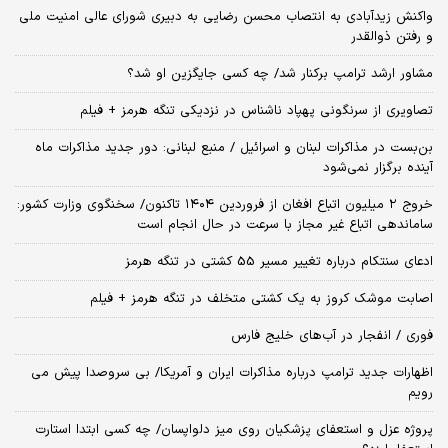
واکنش زیدآبادی به انتصاب محسن رضایی به دبیری شورای عالی امنیت ملی
و رفتن ذوالقدر
مشاور ارشد ترامپ برکنار شد/ چه کسی جایگزین او شد؟
تصاویری از سرنگونی پهپاد ناشناس در نزدیکی تنگه هرمز + فیلم
بن‌بست در مذاکرات لبنان و اسرائیل / منبع لبنانی: دور جدید مذاکرات ماه
آینده برگزار نمی‌شود
خروج ۲ میلیون اتباع افغان از فروردین ۱۴۰۴ تاکنون/ سخنگوی وزارت کشور:
ساماندهی اتباع غیر مجاز با سرعت در حال انجام است
ادعای سنتکام درباره تغییر مسیر 55 کشتی در تنگه هرمز
اصابت موشک کروز به یک کشتی متخلف در تنگه هرمز + فیلم
فوری / انفجار در آب‌های خلیج فارس
اظهارات جدید ترامپ درباره مذاکرات ایران و آمریکا/ بی سروصدا پیش می
رویم
پروژه عزل و استعفای پزشکیان روی میز دلواپسان/ چه کسی ابتدا استارت