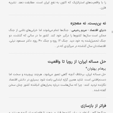
را با واقعیت‌های استراتژیک که اکنون به نفع ایران است، مطابقت دهد. نشریه
فارن…
نه بن‌بست، نه معجزه
دنیای اقتصاد - مریم رحیمی :
جنگ‎‌ها تمام می‌شوند اما خرابی‌های ناشی از جنگ
ممکن است سال‌ها کشورها را درگیر خود کند. کشور ما در سالی که گذشت، دو
جنگ تحمیل‌شده به خود دید. جنگ ۱۲ روزه و جنگ ۴۰ روزه. دکتر مسعود نیلی،
اقتصاددان سال گذشته در میزگردی که در…
حل مساله ایران؛ از رویا تا واقعیت
پرهام پهلوان*
حل مساله ایران، برخلاف آنچه گاهی تصور می‌شود، هرچند پیچیده و سخت اما
دست‌یافتنی است. شاید همین گزاره ابتدایی باعث شود بسیاری در دانش اقتصاد
نگارنده تردید کنند؛ چرا که سال‌هاست درباره بحران‌های انباشته کشور چنان سخن
گفته‌ شده…
فراتر از بازسازی
جنگ‌ها گاهی آینه‌ای در برابر کشورها قرار می‌دهند تا فاصله میان آنچه هستند و