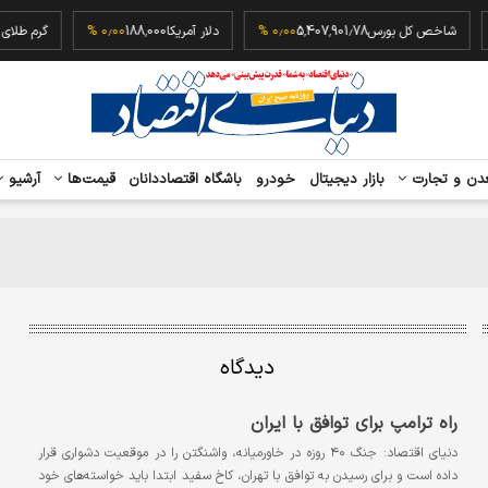
شاخص کل بورس
5,407,901.78
۰٫۰۰ %
دلار آمریکا
188,000
۰٫۰۰ %
گرم طلای 
دن و تجارت
بازار دیجیتال
خودرو
باشگاه اقتصاددانان
قیمت‌ها
آرشیو
دیدگاه
راه ترامپ برای توافق با ایران
دنیای اقتصاد: جنگ ۴۰ روزه در خاورمیانه، واشنگتن را در موقعیت دشواری قرار
داده است و برای رسیدن به توافق با تهران، کاخ سفید ابتدا باید خواسته‌های خود