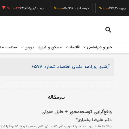
یورو
217,300
۰٫۰۰ %
درهم امارات
50,991
۰٫۰۰ %
بیت کوین
64,768
‎−۰٫۲۳ %
خبر و دیپلماسی
اقتصاد
مسکن و شهری
بورس
صنعت، مع
آرشیو روزنامه دنیای اقتصاد شماره ۶۵۷۸
سرمقاله
واقع‌گرایی توسعه‌محور + فایل صوتی
دکتر علیرضا بختیاری*
جنگ‌ها فقط زیرساخت‌ها را تخریب نمی‌کنند، آنها گاهی مسیر تاریخ کشورها را نیز