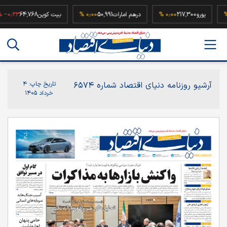
۰٫
یورو
217,300
۰٫۰۰ %
درهم امارات
50,991
۰٫۰۰ %
بیت کوین
64,768
۰٫۲۳ %
آرشیو روزنامه دنیای اقتصاد شماره ۶۵۷۴
تاریخ چاپ:
۴
خرداد ۱۴۰۵