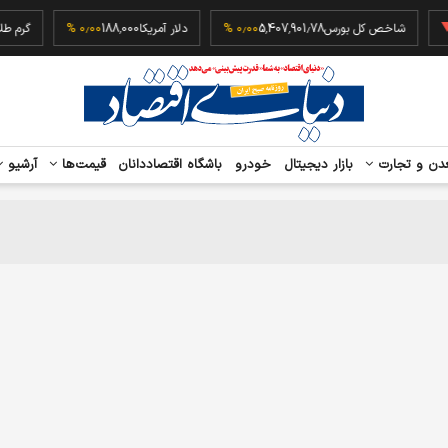
شاخص کل بورس
5,407,901.78
۰٫۰۰ %
دلار آمریکا
188,000
۰٫۰۰ %
گرم
دن و تجارت
بازار دیجیتال
خودرو
باشگاه اقتصاددانان
قیمت‌ها
آرشیو