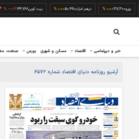
یورو
217,300
۰٫۰۰ %
درهم امارات
50,991
۰٫۰۰ %
بیت کوین
64,768
‎−۰٫۲۳ %
خبر و دیپلماسی
اقتصاد
مسکن و شهری
بورس
صنعت، مع
آرشیو روزنامه دنیای اقتصاد شماره ۶۵۷۲