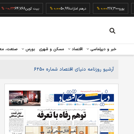
۰
یورو
217,300
۰٫۰۰ %
درهم امارات
50,991
۰٫۰۰ %
بیت کوین
64,768
−۰٫۲۳ %
خبر و دیپلماسی
اقتصاد
مسکن و شهری
بورس
صنعت، مع
آرشیو روزنامه دنیای اقتصاد شماره ۶۲۵۰