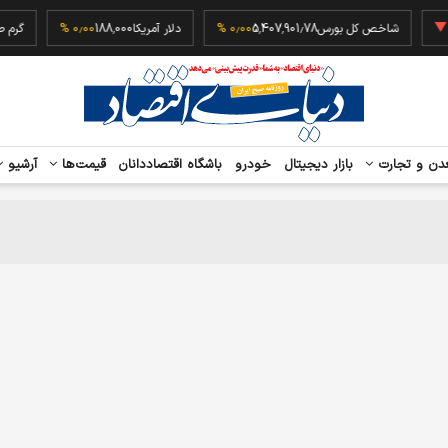
‎
شاخص کل بورس
5,407,901.78
۰٫۰۰ %
دلار آمریکا
188,000
۰٫۰۰ %
گ
دن و تجارت
بازار دیجیتال
خودرو
باشگاه اقتصاددانان
قیمت‌ها
آرشیو