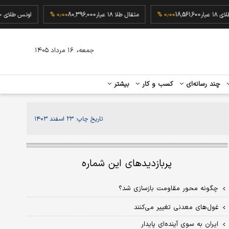
رم طلای ۱۸ عیار
18,561,600
۰٫۰۰ %
مثقال طلا ۱۸ عیار
80,396,000
۰٫۰۰ %
اونس طل
،
جمعه
۱۶ مرداد ۱۴۰۵
چند رسانه‌ای
کسب و کار
بیشتر
تاریخ چاپ:
۲۳ اسفند ۱۴۰۳
پربازدیدهای این شماره
چگونه محور مقاومت بازسازی شد؟
غول‏‏‌های معدنی تغییر می‌کنند
ایران به سوی آینده‌‌‌ای پایدار