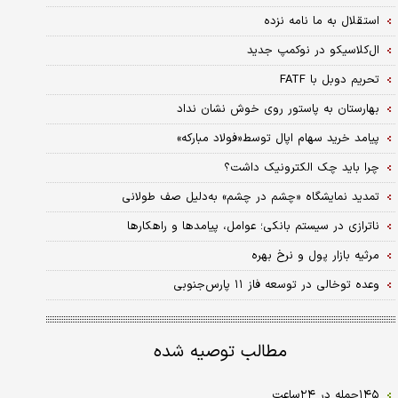
استقلال به ما نامه نزده
ال‌کلاسیکو در نوکمپ جدید
تحریم دوبل با FATF
بهارستان به پاستور روی خوش نشان نداد
پیامد خرید سهام اپال توسط«فولاد مبارکه»
چرا باید چک الکترونیک داشت؟
تمدید نمایشگاه «چشم در چشم» به‌دلیل صف طولانی
ناترازی در سیستم بانکی؛ عوامل، پیامدها و راهکارها
مرثیه بازار پول و نرخ بهره
وعده توخالی در توسعه فاز ‌۱۱ پارس‌جنوبی
مطالب توصیه شده
۱۴۵حمله در ۲۴ساعت