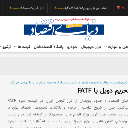
‎−۰٫۲۳ %
شاخص کل بورس
5,407,901.78
۰٫۰۰ %
دلار آمریکا
188,000
۰٫۰۰ %
دن و تجارت
بازار دیجیتال
خودرو
باشگاه اقتصاددانان
قیمت‌ها
آرشیو
نیای‌اقتصاد» عواقب نیم‌دهه توقف در لیست سیاه گروه ویژه اقدام مالی را بررسی می‌کند
حریم دوبل با FATF
نیای اقتصاد :
حدود پنج‌سال از قرار گرفتن ایران در لیست سیاه FATF
‌گذرد. پس از خروج ترامپ از برجام و بازگشت تحریم‌ها، اقتصاد ایران با
ت در لیست سیاه گروه ویژه اقدام مالی، محدودتر از گذشته شد. حال دولت
اردهم، تلاش هایی را برای خروج ایران از لیست سیاه آغاز کرده است. درباره