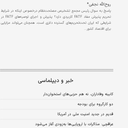
روح‌الله نجفی*
پاسخ به سوال رئیس مجمع تشخیص مصلحت‌نظام درخصوص اینکه در شرایط
تحریم پذیرش مفاد FATF کاربردی دارد؟ پذیرش و اجرای توصیه‌های FATF در
شرایطی که ایران تحت‌تحریم‌های گسترده دلاری است، همچنان می‌تواند مزایایی
برای اقتصاد کشور…
خبر و دیپلماسی
کابینه وفاداران، نه هم حزبی‌های استخوان‌دار
دو کارگروه برای بودجه
قدیم در جدید امنیت ملی در آمریکا
عراقچی: مذاکرات با اروپایی‏‏‌ها به‏‏‌زودی آغاز می‌شود