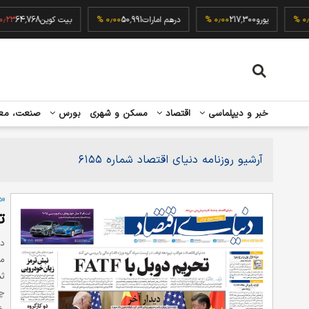
52
۰٫۰۰ %
یورو
217,300
۰٫۰۰ %
درهم امارات
50,991
۰٫۰۰ %
بیت کوین
64,768
خبر و دیپلماسی
اقتصاد
مسکن و شهری
بورس
صنعت، مع
آرشیو روزنامه دنیای اقتصاد شماره ۶۱۵۵
«د
ت
د
می
ثب
چه