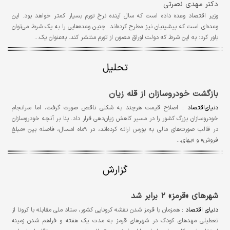
دکتر مهدی نصرتی
وزیر اقتصاد وعده داده است که سال آینده نرخ تورم بسیار کمتر خواهد بود. این
وعده‌‌ای است که پیشینیان نیز مطرح کرده‌اند. چنین وعده‌هایی را به یک شرط می‌‌توان
باور کرد: به این شرط که دولت اوراق مصون از تورم منتشر کند. به‌عنوان یک…
تحلیل
بازگشت خودروسازان از قله زیان
دنیای‌اقتصاد :
اصلاح قیمت هرچند به شکلی ناقص صورت گرفت، اما سرانجام
خودروسازان بزرگ کشور را در مسیر کاهش زیان‌دهی قرار داد. بنا بر آنچه خودروسازان
در قالب صورت‌های مالی به بورس ارائه کرده‌اند، در ۹ماه امسال، فاصله بین «مبلغ
فروش» و «بهای…
گزارش
شهرهای «قرمز» ۲ برابر شد
دنياي اقتصاد :
همزمان با قرمز شدن نقشه کرونایی کشور، ستاد ملی مقابله با کرونا از
تعطیلی مهدهای کودک در شهرهای قرمز به مدت یک هفته و فراهم شدن زمینه