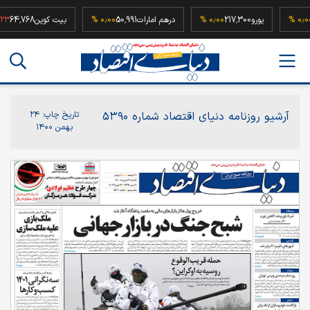
52,
۰٫۰۰ %
یورو
217,300
۰٫۰۰ %
درهم امارات
50,991
۰٫۰۰ %
بیت کوین
4,768
آرشیو روزنامه دنیای اقتصاد شماره ۵۳۹۰
تاریخ چاپ:
۲۴
بهمن ۱۴۰۰