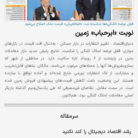
قفل عرضه «کلنگی»ها شکسته شد؛ «اضافه‌پرش» قیمت ملک اصلاح می‌شود
نوبت «ابرحباب» زمین
دنیای‌اقتصاد :
تغییر انتظارات در بازار مسکن - به‌دنبال افت قیمت‌ در بازارهای
موازی- قفل عرضه املاک کلنگی را شکست. نتایج پایش جدید بازار معاملات
زمین در پایتخت از ۶ رویداد تازه حکایت دارد. در مناطقی از شهر که
بسازوبفروش‌ها آنها را محله‌های مرغوب می‌نامند، مالکان بناهای قابل‌‌تخریب
و مشارکت، از لاک انتظارات تورمی خارج شده‌اند و آماده توافق با سازنده
هستند. این وضعیت باعث کاهش قیمت‌های پیشنهادی فروش زمین شده
است. در سمت مقابل، تقاضای غیرمصرفی که طی یک‌سال‌ونیم گذشته بازیگر
اصلی معاملات املاک کلنگی بود، هم‌اکنون…
سرمقاله
رشد اقتصاد دیجیتال را کند نکنید