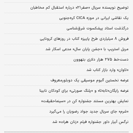
توضیح نویسنده سریال «صفر‌۲۱» درباره استقبال کم مخاطبان
یک نقاشی ایرانی در موزه CICA کره‌جنوبی
درگذشت استاد پیشکسوت شرق‌شناسی
فروش ۸ میلیاردی طرح پاییزه کتاب در روزهای کرونایی
مریل استریپ با «جشن پایان سال» مدعی اسکار شد
دست‌خط ۲۷۵ هزار دلاری بتهوون
«تاوان» وارد بازار کتاب شد
عرضه نخستین آلبوم موسیقی یک دوبلورمعروف
عرضه رایگان«تابه‌تا» و «پلنگ صورتی» برای کودکان نابینا
نمایش بهترین مستند جشنواره کن در «سینماحقیقت»
«شرم» جای سریال جدید جواد رضویان را می‌گیرد
نرگس آبیار داور جشنواره فیلم «زنان هرات» شد