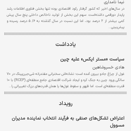
نیما نامداری
در سال‌های اخیر که کشور گرفتار رکود اقتصادی بوده تنها بخش فناوری اطلاعات رشد
پایدار دورقمی داشته‌است. سهم این بخش از تولید ناخالص داخلی پنج سال پیش
کمی بیشتر از ۲ درصد بود، اما این نسبت در سال گذشته به ۶/ ۵ درصد رسیده و
پیش‌بینی…
یادداشت
سیاست «مستر ایکس» علیه چین
هادی خسروشاهین
غول از چراغ جادو بیرون آمده است؛ نشانه‌اش سخنرانی مقتدرانه شی‌جین‌پینگ در ۷۰
سالگی ورود چین به جنگ کره و ایجاد شراکت اقتصادی جامع منطقه‌ای (RCEP) با ۱۰
قدرت منطقه‌ای است. اما ظهور و سقوط غول‌ها یا همان قدرت‌های بزرگ تغییراتی را…
رویداد
اعتراض تشکل‌های صنفی به فرآیند انتخاب نماینده مدیران
مسوول