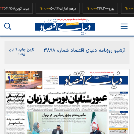
52,
۰٫۰۰ %
یورو
217,300
۰٫۰۰ %
درهم امارات
50,991
۰٫۰۰ %
بیت کوین
4,768
آرشیو روزنامه دنیای اقتصاد شماره ۳۸۹۸
تاریخ چاپ:
۹ آبان
۱۳۹۵