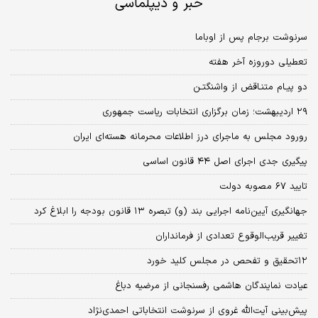
خبر و دیپلماسی
سرنوشت برجام پس از اوباما
تعطیلی دوروزه آخر هفته
دو پیـام متنـاقض از واشنگتـن
۲۹ اردیبهشت؛ زمان برگزاری انتخابات ریاست جمهوری
رورود مجلس به ماجرای درز اطلاعات محرمانه هسته‌ای ایران
پیگیری جدی اجرای اصل ۴۴ قانون اساسی
تایید ۶۷ مصوبه دولت
جهانگیری آیین‌نامه اجرایی بند (و) تبصره ۱۳ قانون بودجه را ابلاغ کرد
تغییر قریب‌الوقوع تعدادی از فرمانداران
۱۲تحقیق و تفحص در مجلس کلید خورد
عیادت نمایندگان هاشمی رفسنجانی از مرضیه دباغ
پیش‌بینی آیت‌الله غروی از سرنوشت انتخاباتی احمدی‌نژاد