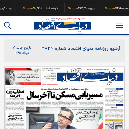
ع سکه
52,500,000
۰٫۰۰ %
یورو
217,300
۰٫۰۰ %
درهم امارات
50,991
۰٫۰۰ %
بی
آرشیو روزنامه دنیای اقتصاد شماره ۳۸۲۴
تاریخ چاپ:
۷
مرداد ۱۳۹۵