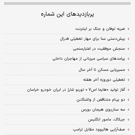
پربازدیدهای این شماره
ضربه توفان و جنگ بر اینترنت
پیش‌دستی سنا برای مهار تعطیلی فدرال
سنجش موفقیت در اعتبارسنجی
پیامدهای سیاسی میزبانی از مهاجران داخلی
مسیریابی مسکن تا آخر سال
تعطیلی دوروزه آخر هفته
آغاز تولید «هایما اس۷ » توربو شارژ در ایران خودرو خراسان
دو پیـام متنـاقض از واشنگتـن
سه سناریوی هیجان بورس
جیکاک، مامور انگلیس
صف‌آرایی هالیوود مقابل ترامپ