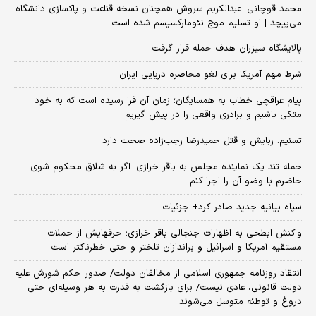
محمد قوچانی: عبدالکریم سروش همچنان نسخه قناعت و پاکسازی دانشگاه
می‌پیچد | او تسلیم موج نئومارکسیسم شده است
پالایشگاه سیزران هدف حمله قرار گرفت
شرط مهم آمریکا برای لغو محاصره دریایی ایران
پیام عراقچی خطاب به همسایگان؛ زمان آن فرا رسیده است که به خود
متکی باشیم و برادری واقعی را در پیش گیریم
تسنیم: ربایش و قتل حمیدرضا رجب‌زاده صحت دارد
حمله تند یک نماینده مجلس به باقر خرازی: اگر به شلاق محکوم شوی
حاضرم با وضو آن را اجرا کنم
سپاه بیانیه جدید صادر کرد+ جزئیات
واکنش ابطحی به اظهارات جنجالی باقر خرازی؛ حرفهایش از حملات
مستقیم آمریکا و اسرائیل و براندازان تلختر و حتی خطرناکتر است
انتقاد روزنامه جمهوری اسلامی از مخالفان دولت/ صدور حکم شورش علیه
دولت قانونی، عادی نیست/ برای بازگشت به قدرت به هر وسیله‌ای حتی
دروغ و توطئه متوسل می‌شوند