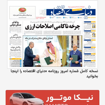
نسخه کامل شماره امروز روزنامه «دنیای‌ اقتصاد» را اینجا
بخوانید