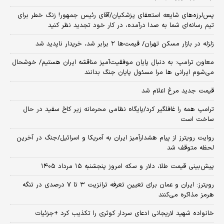
پس‌لرزه‌های شایعه استعفای پزشکیان/آقای رئیس جمهور! زنگ خطر برای
تیم رسانه‌ای شما به صدا درآمده، در کار خود تجدید نظر کنید
زلزله در بازار مسکن تهران/ قیمت‌ها ۲ برابر شد، خریدار ناپدید شد
معاون ترامپ: به دنبال پایان موفقیت‌آمیز مناقشه ایران هستیم/ خوشحال
می‌شوم ایرانی ها مرا مسئول پایان جنگ بدانند
قیمت جدید مرغ اعلام شد
ترامپ همه را غافلگیر کرد/پایگاه نظامی محرمانه زیر کاخ سفید در حال
ساخت است
روایت رویترز از پیام هشدارآمیز ایران به آمریکا و اسرائیل/جنگ در آخرین
لحظه متوقف شد
پیش‌بینی قیمت طلا، دلار و سکه امروز پنجشنبه ۱۵ مرداد ۱۴۰۵
رویترز: ایران و عمان برای تعیین تعرفه ترانزیت ۳ تا ۷ درصدی در تنگه
هرمز مذاکره می‌کنند
خانواده شهید لاریجانی ادعای سردار کوثری را تکذیب کرد +جزئیات