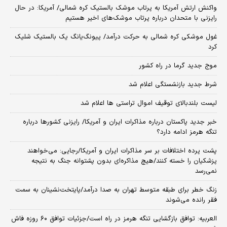
واکنش ارتش آمریکا به پرتاب موشک بالستیک کره شمالی/ آمریکا: در حال
رایزنی با متحدان درباره پرتاب موشک‌های اخیر هستیم
غول موشکی کره شمالی به حرکت درآمد/ پیونگ‌یانگ یک بالستیک شلیک
کرد
موج جدید گرما در راه کشور
شرط جدید بازنشستگی اعلام شد
لیست بلندبالای توقیف اموال تراستی ها اعلام شد
خبر جدید پاکستان درباره مذاکرات ایران و آمریکا/ رایزنی کشورها درباره
تنگه هرمز ادامه دارد؟
پشت پرده اختلافات بر سر مذاکرات ایران و آمریکا/رجایی: می‌خواهند
پزشکیان را خسته کنند/هیچ مذاکره‌ای بدون پشتوانه جنگ به نتیجه
نمی‌رسد
زنگ خطر برای طبقه متوسط تهران به صدا درآمد/پایتخت‌نشینان به سمت
فقر رانده می‌شوند
العربیه: توافق بازگشایی تنگه هرمز در راه است/جزئیات توافق ۶۰ روزه فاش