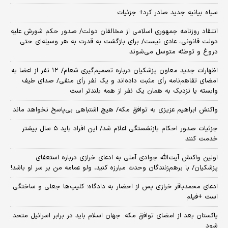
سپاه بیانیه جدید صادر کرد+ جزئیات
انتقاد روزنامه جمهوری اسلامی از مخالفان دولت/ صدور حکم شورش علیه
دولت قانونی، عادی نیست/ برای بازگشت به قدرت به هر وسیله‌ای حتی
دروغ و توطئه متوسل می‌شوند
اظهارات جدید معاون پزشکیان درباره تصمیم‌گیری شعام/ ۱۲ نفر از اعضا به
امضای تفاهم‌نامه رأی مثبت داده‌اند و یک نفر رأی منفی/ صدای طیف
وابسته یا نزدیک به همان یک نفر از همه بلندتر است
واکنش ابراهیم عزیزی به توافق مکه/ هیچ اشتباهی بی‌پاسخ نخواهد ماند
جزئیات صدور احکام بازنشستگی اعلام شد/ این افراد باید ۵ سال بیشتر
خدمت کنند
اولین واکنش آیت‌الله جوادی آملی به ادعای خرازی درباره استعفای
پزشکیان/ با برهم‌زنندگان وحدت مبارزه کنید، ولو عمامه من بر سر او باشد!
ادعای محمدباقر خرازی پس از احضار به دادگاه؛ کلیپ‌ها جعلی و ساختگی
است +فیلم
پاکستان بعد از امضای توافق مکه: جهان اسلام باید در برابر اسرائیل متحد
شود