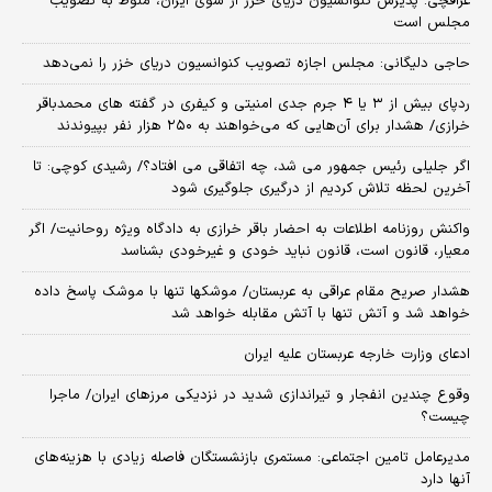
عراقچی: پذیرش کنوانسیون دریای خرز از سوی ایران، منوط به تصویب
مجلس است
حاجی دلیگانی: مجلس اجازه تصویب کنوانسیون دریای خزر را نمی‌دهد
ردپای بیش از ۳ یا ۴ جرم جدی امنیتی و کیفری در گفته های محمدباقر
خرازی/ هشدار برای آن‌هایی که می‌خواهند به ۲۵۰ هزار نفر بپیوندند
اگر جلیلی رئیس جمهور می شد، چه اتفاقی می افتاد؟/ رشیدی کوچی: تا
آخرین لحظه تلاش کردیم از درگیری جلوگیری شود
واکنش روزنامه اطلاعات به احضار باقر خرازی به دادگاه ویژه روحانیت/ اگر
معیار، قانون است، قانون نباید خودی و غیرخودی بشناسد
هشدار صریح مقام عراقی به عربستان/ موشکها تنها با موشک پاسخ داده
خواهد شد و آتش تنها با آتش مقابله خواهد شد
ادعای وزارت خارجه عربستان علیه ایران
وقوع چندین انفجار و تیراندازی شدید در نزدیکی مرز‌های ایران/ ماجرا
چیست؟
مدیرعامل تامین اجتماعی: مستمری بازنشستگان فاصله زیادی با هزینه‌های
آنها دارد