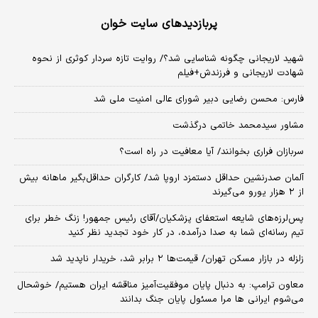
پربازدیدهای سایت خوان
شهید لاریجانی چگونه شناسایی شد؟/ روایت تازه سردار کوثری از نحوه
شهادت لاریجانی و فرزندش+فیلم
فارس: محسن رضایی دبیر شورای عالی امنیت ملی شد
مشاور سیدمحمد خاتمی درگذشت
سربازان فراری بخوانند/ آیا معافیت در راه است؟
آلمان صدرنشین حداقل دستمزد اروپا شد/ کارگران حداقل‌بگیر ماهانه بیش
از ۲ هزار یورو می‌گیرند
پس‌لرزه‌های شایعه استعفای پزشکیان/آقای رئیس جمهور! زنگ خطر برای
تیم رسانه‌ای شما به صدا درآمده، در کار خود تجدید نظر کنید
زلزله در بازار مسکن تهران/ قیمت‌ها ۲ برابر شد، خریدار ناپدید شد
معاون ترامپ: به دنبال پایان موفقیت‌آمیز مناقشه ایران هستیم/ خوشحال
می‌شوم ایرانی ها مرا مسئول پایان جنگ بدانند