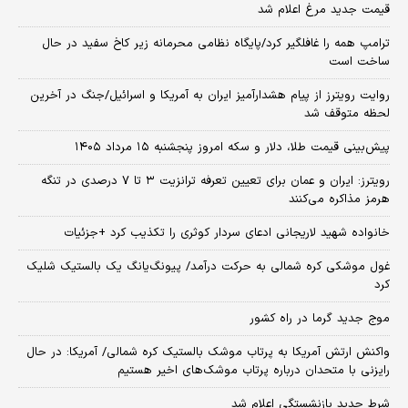
قیمت جدید مرغ اعلام شد
ترامپ همه را غافلگیر کرد/پایگاه نظامی محرمانه زیر کاخ سفید در حال
ساخت است
روایت رویترز از پیام هشدارآمیز ایران به آمریکا و اسرائیل/جنگ در آخرین
لحظه متوقف شد
پیش‌بینی قیمت طلا، دلار و سکه امروز پنجشنبه ۱۵ مرداد ۱۴۰۵
رویترز: ایران و عمان برای تعیین تعرفه ترانزیت ۳ تا ۷ درصدی در تنگه
هرمز مذاکره می‌کنند
خانواده شهید لاریجانی ادعای سردار کوثری را تکذیب کرد +جزئیات
غول موشکی کره شمالی به حرکت درآمد/ پیونگ‌یانگ یک بالستیک شلیک
کرد
موج جدید گرما در راه کشور
واکنش ارتش آمریکا به پرتاب موشک بالستیک کره شمالی/ آمریکا: در حال
رایزنی با متحدان درباره پرتاب موشک‌های اخیر هستیم
شرط جدید بازنشستگی اعلام شد