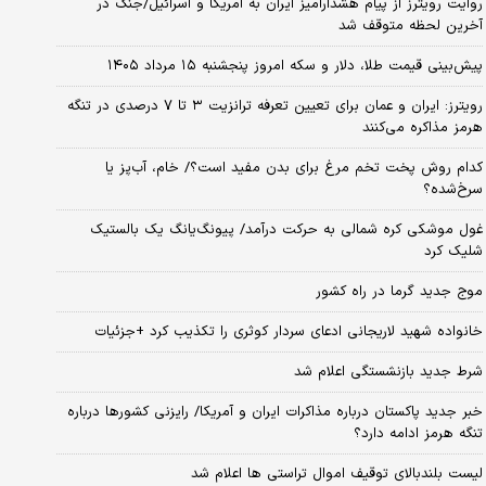
روایت رویترز از پیام هشدارآمیز ایران به آمریکا و اسرائیل/جنگ در
آخرین لحظه متوقف شد
پیش‌بینی قیمت طلا، دلار و سکه امروز پنجشنبه ۱۵ مرداد ۱۴۰۵
رویترز: ایران و عمان برای تعیین تعرفه ترانزیت ۳ تا ۷ درصدی در تنگه
هرمز مذاکره می‌کنند
کدام روش پخت تخم مرغ برای بدن مفید است؟/ خام، آب‌پز یا
سرخ‌شده؟
غول موشکی کره شمالی به حرکت درآمد/ پیونگ‌یانگ یک بالستیک
شلیک کرد
موج جدید گرما در راه کشور
خانواده شهید لاریجانی ادعای سردار کوثری را تکذیب کرد +جزئیات
شرط جدید بازنشستگی اعلام شد
خبر جدید پاکستان درباره مذاکرات ایران و آمریکا/ رایزنی کشورها درباره
تنگه هرمز ادامه دارد؟
لیست بلندبالای توقیف اموال تراستی ها اعلام شد