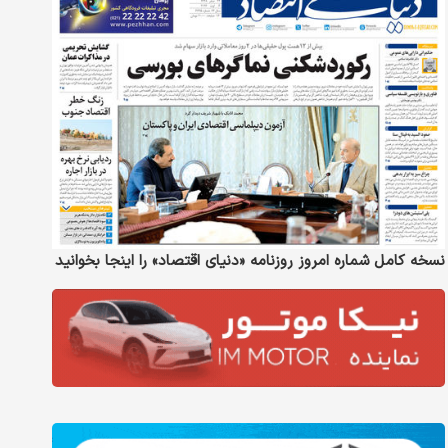
نسخه کامل شماره امروز روزنامه «دنیای‌ اقتصاد» را اینجا بخوانید