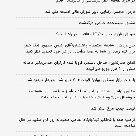
در مورد تفاهم، نظر کارشناسی را پذیرفتند +فیلم
فارس: محسن رضایی دبیر شورای عالی امنیت ملی شد
مشاور سیدمحمد خاتمی درگذشت
سربازان فراری بخوانند/ آیا معافیت در راه است؟
پس‌لرزه‌های شایعه استعفای پزشکیان/آقای رئیس جمهور! زنگ خطر
برای تیم رسانه‌ای شما به صدا درآمده، در کار خود تجدید نظر کنید
آلمان صدرنشین حداقل دستمزد اروپا شد/ کارگران حداقل‌بگیر ماهانه
بیش از ۲ هزار یورو می‌گیرند
زلزله در بازار مسکن تهران/ قیمت‌ها ۲ برابر شد، خریدار ناپدید شد
معاون ترامپ: به دنبال پایان موفقیت‌آمیز مناقشه ایران هستیم/
خوشحال می‌شوم ایرانی ها مرا مسئول پایان جنگ بدانند
قیمت جدید مرغ اعلام شد
ترامپ همه را غافلگیر کرد/پایگاه نظامی محرمانه زیر کاخ سفید در حال
ساخت است