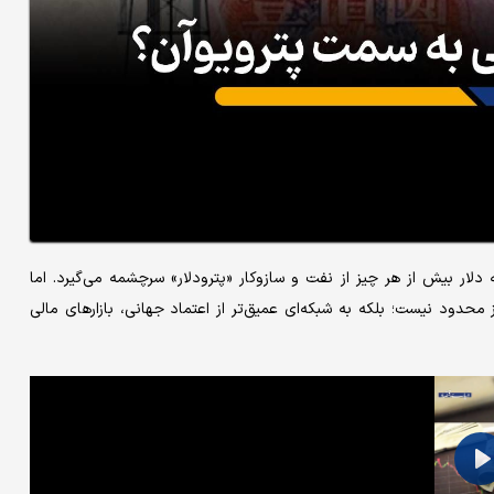
لار بیش از هر چیز از نفت و سازوکار «پترو‌دلار» سرچشمه می‌گیرد. اما
محدود نیست؛ بلکه به شبکه‌ای عمیق‌تر از اعتماد جهانی، بازارهای مالی