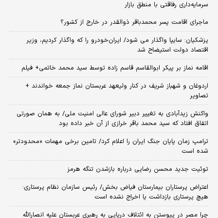
سرمایه‌داری رفاقتی با منطق بازار
ماجرای اقامت پسر محمدباقر ذوالقدر در خارج از کشور؟
پزشکیان: سایپا واگذار می شود/ ایران‌خودرو را که واگذار کردیم، وزیر
اقتصاد دولت استیضاح شد
اقامه نماز بر پیکر ابوالقاسم قاسم زاده توسط سید محمد خاتمی+ فیلم
اردوغان و شهباز شریف در کنار ولیعهد عربستان نماز جمعه خواندند +
تصاویر
واکنش زیدآبادی به تغییر دبیر شورای عالی امنیت ملی/ به همان صورتی
اتفاق افتاد که سید محمد باقر خرازی از آن خبر داده بود
ترامپ زمان پایان جنگ ایران را اعلام کرد/ تامین برخی مهمات «محدودتر»
شده است
توئیت جدید محسن رضایی درباره بازشدن تنگه هرمز
اعتراض پرستاران بیمارستان فیاض بخش/ رئیس سازمان نظام پرستاری:
هیچ پرستاری بازداشت یا اخراج نشده است
چرا مصر در پیوستن به ائتلاف دریایی به رهبری عربستان علیه انصارالله