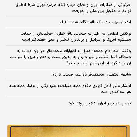
جزئیاتی از مذاکرات ایران و عمان درباره تنگه هرمز/ تهران شرط انطباق
توافق با حقوق بین‌الملل را پذیرفت
انفجار مهیب در یک پالایشگاه نفت + فیلم
واکنش ابطحی به اظهارات جنجالی باقر خرازی؛ حرفهایش از حملات
مستقیم آمریکا و اسرائیل و براندازان تلختر و حتی خطرناکتر است
واکنش تند امام جمعه اردبیل به اظهارات محمدباقر خرازی/ خطاب به
دستگاه قضا: شخصی خبر دروغ به رهبری بست و دفتر رهبری با صراحت
آن را رد کرد، آیا این جرم است یا خیر؟
شایعه استعفای محمدباقر ذوالقدر صحت دارد؟
انتشار متن کامل توافق مکه/ حمله مسلحانه علیه یکی از اعضا، حمله علیه
هر سه کشور است
ترامپ در برابر ایران اعلام پیروزی کرد