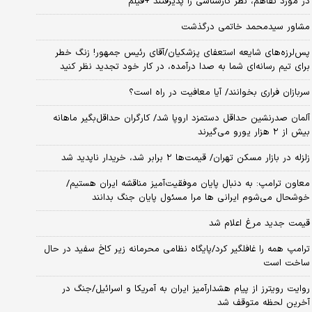
در مورد تفاهم، نظر کارشناسی را پذیرفتند +فیلم
مشاور سیدمحمد خاتمی درگذشت
پس‌لرزه‌های شایعه استعفای پزشکیان/آقای رئیس جمهور! زنگ خطر
برای تیم رسانه‌ای شما به صدا درآمده، در کار خود تجدید نظر کنید
سربازان فراری بخوانند/ آیا معافیت در راه است؟
آلمان صدرنشین حداقل دستمزد اروپا شد/ کارگران حداقل‌بگیر ماهانه
بیش از ۲ هزار یورو می‌گیرند
زلزله در بازار مسکن تهران/ قیمت‌ها ۲ برابر شد، خریدار ناپدید شد
معاون ترامپ: به دنبال پایان موفقیت‌آمیز مناقشه ایران هستیم/
خوشحال می‌شوم ایرانی ها مرا مسئول پایان جنگ بدانند
قیمت جدید مرغ اعلام شد
ترامپ همه را غافلگیر کرد/پایگاه نظامی محرمانه زیر کاخ سفید در حال
ساخت است
روایت رویترز از پیام هشدارآمیز ایران به آمریکا و اسرائیل/جنگ در
آخرین لحظه متوقف شد