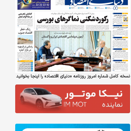
نسخه کامل شماره امروز روزنامه «دنیای‌ اقتصاد» را اینجا بخوانید