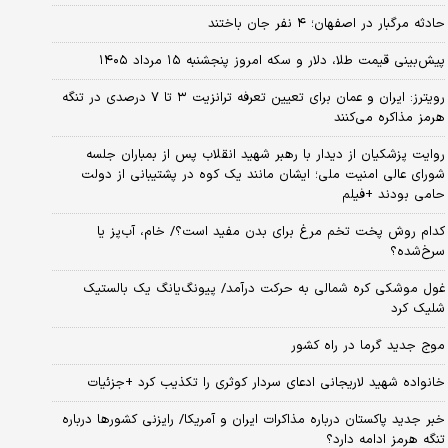
حادثه مرگبار در اصفهان؛ ۴ نفر جان باختند
پیش‌بینی قیمت طلا، دلار و سکه امروز پنجشنبه ۱۵ مرداد ۱۴۰۵
رویترز: ایران و عمان برای تعیین تعرفه ترانزیت ۳ تا ۷ درصدی در تنگه
هرمز مذاکره می‌کنند
روایت پزشکیان از دیدار با رهبر شهید انقلاب پس از بمباران جلسه
شورای عالی امنیت ملی؛ ایشان مانند یک کوه در پشتیبانی از دولت
حامی بودند +فیلم
کدام روش پخت تخم مرغ برای بدن مفید است؟/ خام، آب‌پز یا
سرخ‌شده؟
غول موشکی کره شمالی به حرکت درآمد/ پیونگ‌یانگ یک بالستیک
شلیک کرد
موج جدید گرما در راه کشور
خانواده شهید لاریجانی ادعای سردار کوثری را تکذیب کرد +جزئیات
خبر جدید پاکستان درباره مذاکرات ایران و آمریکا/ رایزنی کشورها درباره
تنگه هرمز ادامه دارد؟