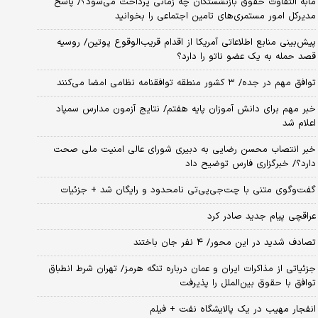
مابه التفاوت حقوق بازنشستگان چه زمانی پرداخت می‌شود؟/ پاسخ
مدیرکل امور مستمری‌های تامین اجتماعی را بخوانید
پیش‌بینی منابع اطلاعاتی آمریکا از اقدام قریب‌الوقوع پوتین/ روسیه
قصد حمله به یک عضو ناتو را دارد؟
توافق مهم در جده/ ۳ کشور منطقه توافقنامه نظامی امضا می‌کنند
خبر مهم برای دانش آموزان پایه هفتم/ نتایج آزمون مدارس سمپاد
اعلام شد
خبر انتصاب محسن رضایی به دبیری شورای عالی امنیت ملی صحت
دارد؟/ خبرگزاری فارس توضیح داد
گفت‌وگوی متنی با چت‌جی‌پی‌تی نامحدود و رایگان شد + جزئیات
عراقچی پیام جدید صادر کرد
تصادف شدید در این محور/ ۴ نفر جان باختند
جزئیاتی از مذاکرات ایران و عمان درباره تنگه هرمز/ تهران شرط انطباق
توافق با حقوق بین‌الملل را پذیرفت
انفجار مهیب در یک پالایشگاه نفت + فیلم