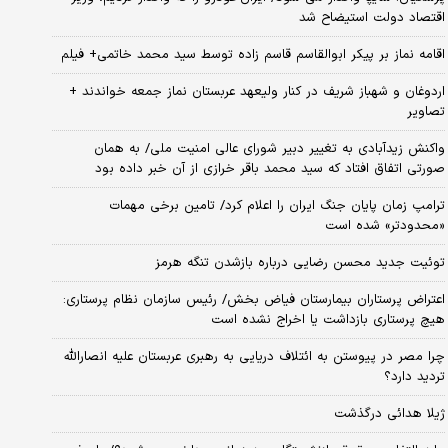
اقتصاد دولت استیضاح شد
اقامه نماز بر پیکر ابوالقاسم قاسم زاده توسط سید محمد خاتمی+ فیلم
اردوغان و شهباز شریف در کنار ولیعهد عربستان نماز جمعه خواندند +
تصاویر
واکنش زیدآبادی به تغییر دبیر شورای عالی امنیت ملی/ به همان
صورتی اتفاق افتاد که سید محمد باقر خرازی از آن خبر داده بود
ترامپ زمان پایان جنگ ایران را اعلام کرد/ تامین برخی مهمات
«محدودتر» شده است
توئیت جدید محسن رضایی درباره بازشدن تنگه هرمز
اعتراض پرستاران بیمارستان فیاض بخش/ رئیس سازمان نظام پرستاری:
هیچ پرستاری بازداشت یا اخراج نشده است
چرا مصر در پیوستن به ائتلاف دریایی به رهبری عربستان علیه انصارالله
تردید دارد؟
ژیلا هدائی درگذشت