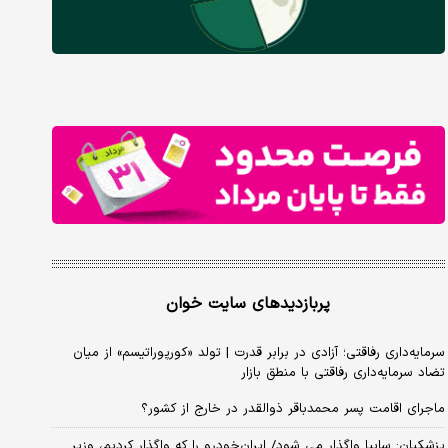
پربازدیدهای سایت خوان
سرمایه‌داری رفاقتی؛ آزادی در برابر قدرت | تولد «کورپوراتیسم» از میان
تضاد سرمایه‌داری رفاقتی با منطق بازار
ماجرای اقامت پسر محمدباقر ذوالقدر در خارج از کشور؟
پزشکیان: سایپا واگذار می شود/ ایران‌خودرو را که واگذار کردیم، وزیر