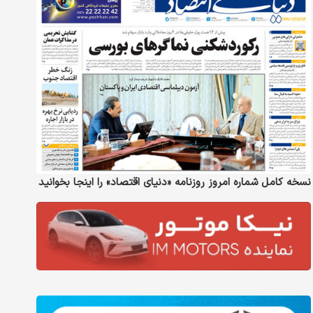
نسخه کامل شماره امروز روزنامه «دنیای‌ اقتصاد» را اینجا بخوانید