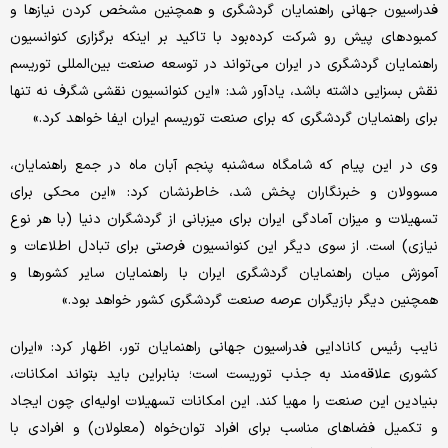
فدراسیون جهانی راهنمایان گردشگری و همچنین مشخص کردن نیازها و
کمبودهای پیش رو شرکت کرده‌بود با تاکید بر اینکه برگزاری کنوانسیون
راهنمایان گردشگری در ایران می‌تواند در توسعه صنعت بین‌المللی توریسم
نقش بسزایی داشته باشد، یادآور شد: «این کنوانسیون نقشی شگرف نه تنها
برای راهنمایان گردشگری که برای صنعت توریسم ایران ایفا خواهد کرد.»
وی در این پیام که شامگاه سه‌شنبه پنجم آبان ماه در جمع راهنمایان،
مسوولان و خبرنگاران پخش شد، خاطرنشان کرد: «این محکی برای
تسهیلات و میزان آمادگی ایران برای میزبانی از گردشگران دنیا (با هر نوع
نیازی) است. از سوی دیگر این کنوانسیون فرصتی برای تبادل اطلاعات و
آموزش میان راهنمایان گردشگری ایران با راهنمایان سایر کشورها و
همچنین دیگر بازیگران عرصه صنعت گردشگری کشور خواهد بود.»
نایب رئیس کانادایی فدراسیون جهانی راهنمایان تور، اظهار کرد: «ایران
کشوری علاقه‌مند به جذب توریست است؛ بنابراین باید بتواند امکانات،
بنیادین این صنعت را مهیا کند. این امکانات تسهیلات اولیه‌ای چون ایجاد
و تکمیل فضاهای مناسب برای افراد توان‌خواه (معلولان) و افرادی با