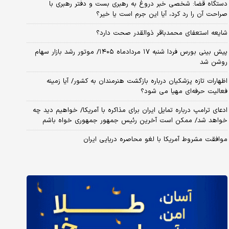
دستگاه قضا: شخصی خبر دروغ به رهبری بست و دفتر رهبری با
صراحت آن را رد کرد، آیا این جرم است یا خیر؟
شایعه استعفای محمدباقر ذوالقدر صحت دارد؟
پیش بینی بورس فردا شنبه ۱۷ مردادماه ۱۴۰۵/ موتور رشد بازار سهام
روشن شد
اظهارات تازه پزشکیان درباره بازگشت هنرمندان به کشور/ آیا زمینه
فعالیت حرفه‌ای مهیا می شود؟
ادعای ترامپ درباره تمایل ایران برای مذاکره با آمریکا/ خواهیم دید چه
خواهد شد/ ممکن است آخرین رئیس‌ جمهور جمهوری خواه باشم
موافقت مشروط آمریکا با لغو محاصره دریایی ایران