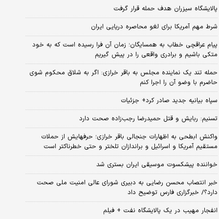
پالایشگاه سیزران هدف حمله قرار گرفت
شرط مهم آمریکا برای لغو محاصره دریایی ایران
پیام عراقچی خطاب به همسایگان؛ زمان آن فرا رسیده است که به خود
متکی باشیم و برادری واقعی را در پیش گیریم
حمله تند یک نماینده مجلس به باقر خرازی: اگر به شلاق محکوم شوی
حاضرم با وضو آن را اجرا کنم
سپاه بیانیه جدید صادر کرد+ جزئیات
تسنیم: ربایش و قتل حمیدرضا رجب‌زاده صحت دارد
واکنش ابطحی به اظهارات جنجالی باقر خرازی؛ حرفهایش از حملات
مستقیم آمریکا و اسرائیل و براندازان تلختر و حتی خطرناکتر است
خواننده پیشکسوت موسیقی ایران بستری شد
خبر انتصاب محسن رضایی به دبیری شورای عالی امنیت ملی صحت
دارد؟/ خبرگزاری فارس توضیح داد
انفجار مهیب در یک پالایشگاه نفت + فیلم