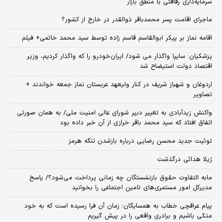
سرمایه‌داری رفاقتی با منطق بازار
ماجرای اقامت پسر محمدباقر ذوالقدر در خارج از کشور؟
اقامه نماز بر پیکر ابوالقاسم قاسم زاده توسط سید محمد خاتمی+ فیلم
پزشکیان: سایپا واگذار می شود/ ایران‌خودرو را که واگذار کردیم، وزیر
اقتصاد دولت استیضاح شد
اردوغان و شهباز شریف در کنار ولیعهد عربستان نماز جمعه خواندند +
تصاویر
واکنش زیدآبادی به تغییر دبیر شورای عالی امنیت ملی/ به همان صورتی
اتفاق افتاد که سید محمد باقر خرازی از آن خبر داده بود
توئیت جدید محسن رضایی درباره بازشدن تنگه هرمز
ژیلا هدائی درگذشت
مابه التفاوت حقوق بازنشستگان چه زمانی پرداخت می‌شود؟/ پاسخ
مدیرکل امور مستمری‌های تامین اجتماعی را بخوانید
پیام عراقچی خطاب به همسایگان؛ زمان آن فرا رسیده است که به خود
متکی باشیم و برادری واقعی را در پیش گیریم