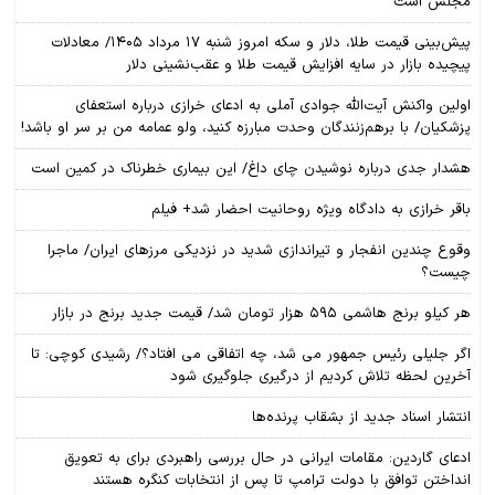
مجلس است
پیش‌بینی قیمت طلا، دلار و سکه امروز شنبه ۱۷ مرداد ۱۴۰۵/ معادلات
پیچیده بازار در سایه افزایش قیمت طلا و عقب‌نشینی دلار
اولین واکنش آیت‌الله جوادی آملی به ادعای خرازی درباره استعفای
پزشکیان/ با برهم‌زنندگان وحدت مبارزه کنید، ولو عمامه من بر سر او باشد!
هشدار جدی درباره نوشیدن چای داغ/ این بیماری خطرناک در کمین است
باقر خرازی به دادگاه ویژه روحانیت احضار شد+ فیلم
وقوع چندین انفجار و تیراندازی شدید در نزدیکی مرز‌های ایران/ ماجرا
چیست؟
هر کیلو برنج هاشمی ۵۹۵ هزار تومان شد/ قیمت جدید برنج در بازار
اگر جلیلی رئیس جمهور می شد، چه اتفاقی می افتاد؟/ رشیدی کوچی: تا
آخرین لحظه تلاش کردیم از درگیری جلوگیری شود
انتشار اسناد جدید از بشقاب پرنده‌ها
ادعای گاردین: مقامات ایرانی در حال بررسی راهبردی برای به تعویق
انداختن توافق با دولت ترامپ تا پس از انتخابات کنگره هستند