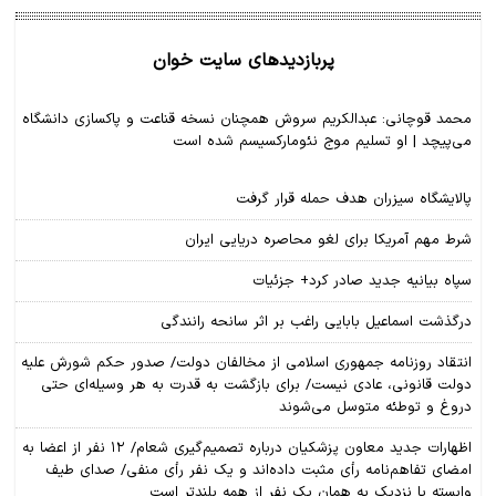
پربازدیدهای سایت خوان
محمد قوچانی: عبدالکریم سروش همچنان نسخه قناعت و پاکسازی دانشگاه
می‌پیچد | او تسلیم موج نئومارکسیسم شده است
پالایشگاه سیزران هدف حمله قرار گرفت
شرط مهم آمریکا برای لغو محاصره دریایی ایران
سپاه بیانیه جدید صادر کرد+ جزئیات
درگذشت اسماعیل بابایی راغب بر اثر سانحه رانندگی
انتقاد روزنامه جمهوری اسلامی از مخالفان دولت/ صدور حکم شورش علیه
دولت قانونی، عادی نیست/ برای بازگشت به قدرت به هر وسیله‌ای حتی
دروغ و توطئه متوسل می‌شوند
اظهارات جدید معاون پزشکیان درباره تصمیم‌گیری شعام/ ۱۲ نفر از اعضا به
امضای تفاهم‌نامه رأی مثبت داده‌اند و یک نفر رأی منفی/ صدای طیف
وابسته یا نزدیک به همان یک نفر از همه بلندتر است