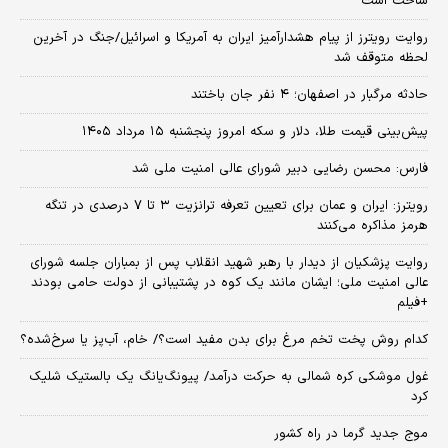
ساخت است
روایت رویترز از پیام هشدارآمیز ایران به آمریکا و اسرائیل/جنگ در آخرین
لحظه متوقف شد
حادثه مرگبار در اصفهان؛ ۴ نفر جان باختند
پیش‌بینی قیمت طلا، دلار و سکه امروز پنجشنبه ۱۵ مرداد ۱۴۰۵
فارس: محسن رضایی دبیر شورای عالی امنیت ملی شد
رویترز: ایران و عمان برای تعیین تعرفه ترانزیت ۳ تا ۷ درصدی در تنگه
هرمز مذاکره می‌کنند
روایت پزشکیان از دیدار با رهبر شهید انقلاب پس از بمباران جلسه شورای
عالی امنیت ملی؛ ایشان مانند یک کوه در پشتیبانی از دولت حامی بودند
+فیلم
کدام روش پخت تخم مرغ برای بدن مفید است؟/ خام، آب‌پز یا سرخ‌شده؟
غول موشکی کره شمالی به حرکت درآمد/ پیونگ‌یانگ یک بالستیک شلیک
کرد
موج جدید گرما در راه کشور