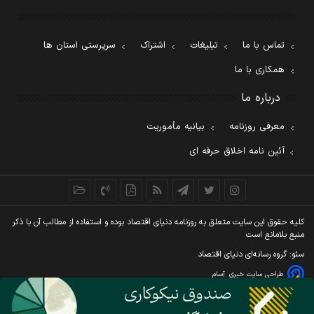
تماس با ما
تبلیغات
اشتراک
سرپرستی استان ها
همکاری با ما
درباره ما
معرفی روزنامه
بیانیه مأموریت
آئین نامه اخلاق حرفه ای
کليه حقوق اين سايت متعلق به روزنامه دنيای اقتصاد بوده و استفاده از مطالب آن با ذکر
منبع بلامانع است
سئو: گروه رسانه‌ای دنیای اقتصاد
طراحی سایت خبری
آسام