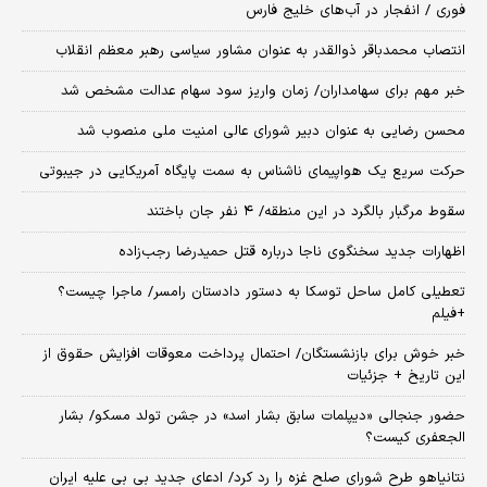
فوری / انفجار در آب‌های خلیج فارس
انتصاب محمدباقر ذوالقدر به عنوان مشاور سیاسی رهبر معظم انقلاب
خبر مهم برای سهامداران/ زمان واریز سود سهام عدالت مشخص شد
محسن رضایی به عنوان دبیر شورای عالی امنیت ملی منصوب شد
حرکت سریع یک هواپیمای ناشناس به سمت پایگاه آمریکایی در جیبوتی
سقوط مرگبار بالگرد در این منطقه/ ۴ نفر جان باختند
اظهارات جدید سخنگوی ناجا درباره قتل حمیدرضا رجب‌زاده
تعطیلی کامل ساحل توسکا به دستور دادستان رامسر/ ماجرا چیست؟
+فیلم
خبر خوش برای بازنشستگان/ احتمال پرداخت معوقات افزایش حقوق از
این تاریخ + جزئیات
حضور جنجالی «دیپلمات سابق بشار اسد» در جشن تولد مسکو/ بشار
الجعفری کیست؟
نتانیاهو طرح شورای صلح غزه را رد کرد/ ادعای جدید بی بی علیه ایران