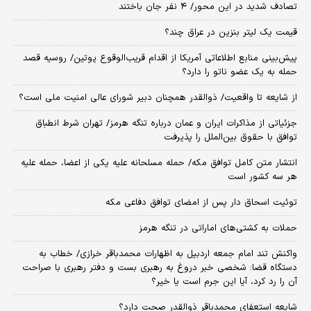
تصادف شدید در این محور/ ۴ نفر جان باختند
قیمت یک لیتر بنزین در عراق چند؟
پیش‌بینی منابع اطلاعاتی آمریکا از اقدام قریب‌الوقوع پوتین/ روسیه قصد
حمله به یک عضو ناتو را دارد؟
از شایعه تا واقعیت/ ذوالقدر همچنان دبیر شورای ‌عالی امنیت ملی است؟
جزئیاتی از مذاکرات ایران و عمان درباره تنگه هرمز/ تهران شرط انطباق
توافق با حقوق بین‌الملل را پذیرفت
انتشار متن کامل توافق مکه/ حمله مسلحانه علیه یکی از اعضا، حمله علیه
هر سه کشور است
توئیت اسحاق دار پس از امضای توافق دفاعی مکه
حملات به کشتی‌های اماراتی در تنگه هرمز
واکنش تند امام جمعه اردبیل به اظهارات محمدباقر خرازی/ خطاب به
دستگاه قضا: شخصی خبر دروغ به رهبری بست و دفتر رهبری با صراحت
آن را رد کرد، آیا این جرم است یا خیر؟
شایعه استعفای محمدباقر ذوالقدر صحت دارد؟