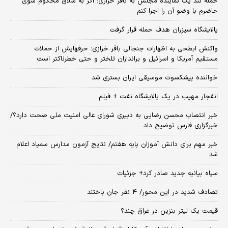
حمله تند یک نماینده مجلس به باقر خرازی: اگر به شلاق محکوم شوی
حاضرم با وضو آن را اجرا کنم
پالایشگاه سیزران هدف حمله قرار گرفت
واکنش ابطحی به اظهارات جنجالی باقر خرازی؛ حرفهایش از حملات
مستقیم آمریکا و اسرائیل و براندازان تلختر و حتی خطرناکتر است
خواننده پیشکسوت موسیقی ایران بستری شد
انفجار مهیب در یک پالایشگاه نفت + فیلم
خبر انتصاب محسن رضایی به دبیری شورای عالی امنیت ملی صحت دارد؟/
خبرگزاری فارس توضیح داد
خبر مهم برای دانش آموزان پایه هفتم/ نتایج آزمون مدارس سمپاد اعلام
شد
سپاه بیانیه جدید صادر کرد+ جزئیات
تصادف شدید در این محور/ ۴ نفر جان باختند
قیمت یک لیتر بنزین در عراق چند؟