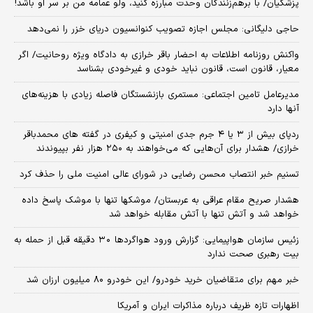
پزشکیان/ با برهم‌زنندگان وحدت مبارزه کنید، ولو عمامه من بر سر او باشد!
حاجی دلیگانی: مجلس اجازه تصویب کنوانسیون دریای خزر را نمی‌دهد
واکنش روزنامه اطلاعات به احضار باقر خرازی به دادگاه ویژه روحانیت/ اگر
معیار، قانون است، قانون نباید خودی و غیرخودی بشناسد
مدیرعامل تامین اجتماعی: مستمری بازنشستگان فاصله زیادی با هزینه‌های
آنها دارد
ردپای بیش از ۳ یا ۴ جرم جدی امنیتی و کیفری در گفته های محمدباقر
خرازی/ هشدار برای آن‌هایی که می‌خواهند به ۲۵۰ هزار نفر بپیوندند
تسنیم خبر انتصاب محسن رضایی در شورای عالی امنیت ملی را حذف کرد
هشدار صریح مقام عراقی به عربستان/ موشکها تنها با موشک پاسخ داده
خواهد شد و آتش تنها با آتش مقابله خواهد شد
زئیس سازمان هواپیمایی: گزارش ورود هواگردها ٣٠ دقیقه قبل از حمله به
بیت رهبری صحت ندارد
خبر مهم برای متقاضیان خرید خودرو/ این خودرو ۸۰ میلیون ارزان شد
اظهارات تازه ظریف درباره مذاکرات ایران و آمریکا