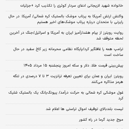
خانواده شهید لاریجانی ادعای سردار کوثری را تکذیب کرد +جزئیات
واکنش ارتش آمریکا به پرتاب موشک بالستیک کره شمالی/ آمریکا: در حال
رایزنی با متحدان درباره پرتاب موشک‌های اخیر هستیم
روایت رویترز از پیام هشدارآمیز ایران به آمریکا و اسرائیل/جنگ در آخرین
لحظه متوقف شد
ترامپ همه را غافلگیر کرد/پایگاه نظامی محرمانه زیر کاخ سفید در حال
ساخت است
پیش‌بینی قیمت طلا، دلار و سکه امروز پنجشنبه ۱۵ مرداد ۱۴۰۵
رویترز: ایران و عمان برای تعیین تعرفه ترانزیت ۳ تا ۷ درصدی در تنگه
هرمز مذاکره می‌کنند
غول موشکی کره شمالی به حرکت درآمد/ پیونگ‌یانگ یک بالستیک شلیک
کرد
لیست بلندبالای توقیف اموال تراستی ها اعلام شد
موج جدید گرما در راه کشور