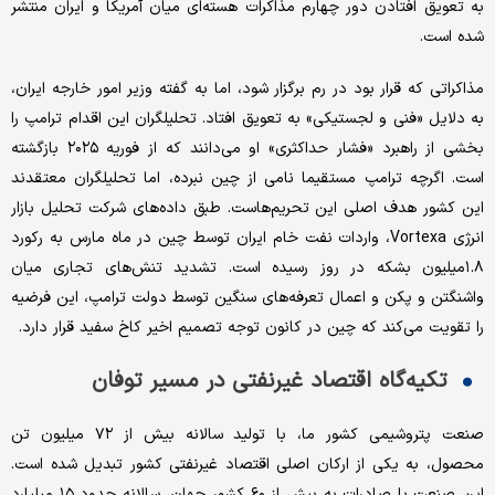
به تعویق افتادن دور چهارم مذاکرات هسته‌‌ای میان آمریکا و ایران منتشر
شده است.
مذاکراتی که قرار بود در رم برگزار شود، اما به گفته وزیر امور خارجه ایران،
به دلایل «فنی و لجستیکی» به تعویق افتاد. تحلیلگران این اقدام ترامپ را
بخشی از راهبرد «فشار حداکثری» او می‌‌دانند که از فوریه ۲۰۲۵ بازگشته
است. اگرچه ترامپ مستقیما نامی از چین نبرده، اما تحلیلگران معتقدند
این کشور هدف اصلی این تحریم‌هاست. طبق داده‌های شرکت تحلیل بازار
انرژی Vortexa، واردات نفت خام ایران توسط چین در ماه مارس به رکورد
۱.۸میلیون بشکه در روز رسیده است. تشدید تنش‌‌های تجاری میان
واشنگتن و پکن و اعمال تعرفه‌های سنگین توسط دولت ترامپ، این فرضیه
را تقویت می‌‌کند که چین در کانون توجه تصمیم اخیر کاخ سفید قرار دارد.
تکیه‌‌گاه اقتصاد غیرنفتی در مسیر توفان
صنعت پتروشیمی کشور ما، با تولید سالانه بیش از ۷۲ میلیون تن
محصول، به یکی از ارکان اصلی اقتصاد غیرنفتی کشور تبدیل شده است.
این صنعت با صادرات به بیش از ۶۰ کشور جهان، سالانه حدود ۱۵ میلیارد