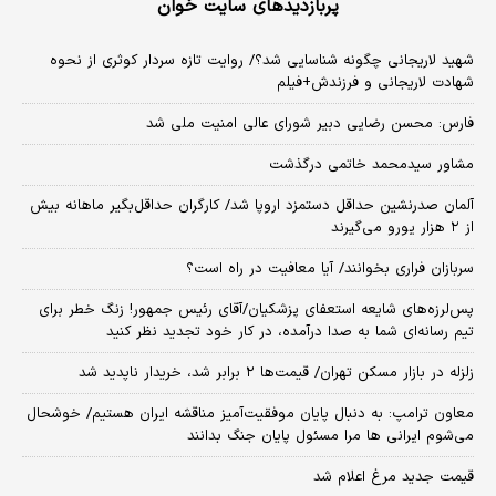
پربازدیدهای سایت خوان
شهید لاریجانی چگونه شناسایی شد؟/ روایت تازه سردار کوثری از نحوه
شهادت لاریجانی و فرزندش+فیلم
فارس: محسن رضایی دبیر شورای عالی امنیت ملی شد
مشاور سیدمحمد خاتمی درگذشت
آلمان صدرنشین حداقل دستمزد اروپا شد/ کارگران حداقل‌بگیر ماهانه بیش
از ۲ هزار یورو می‌گیرند
سربازان فراری بخوانند/ آیا معافیت در راه است؟
پس‌لرزه‌های شایعه استعفای پزشکیان/آقای رئیس جمهور! زنگ خطر برای
تیم رسانه‌ای شما به صدا درآمده، در کار خود تجدید نظر کنید
زلزله در بازار مسکن تهران/ قیمت‌ها ۲ برابر شد، خریدار ناپدید شد
معاون ترامپ: به دنبال پایان موفقیت‌آمیز مناقشه ایران هستیم/ خوشحال
می‌شوم ایرانی ها مرا مسئول پایان جنگ بدانند
قیمت جدید مرغ اعلام شد