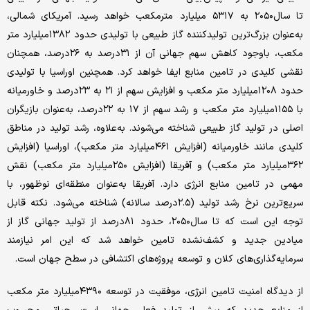
تا سال۲۰۵۰ به ۵۳۱۷ میلیارد مترمکعب خواهد رسید. آمریکای شمالی،
به‌عنوان بزرگ‌ترین تولیدکننده گاز طبیعی با تولیدی حدود ۱۳۸۲میلیارد متر
مکعب، باوجود کاهش سهم جهانی آن از ۳۱درصد به ۲۶درصد، همچنان
نقشی کلیدی در تامین منابع ایفا خواهد کرد. همچنین اوراسیا با تولیدی
حدود ۱۲۰۸میلیارد متر مکعب و افزایش سهم از ۲۱ به ۲۳درصد و خاورمیانه
با ۱۱۵۵میلیارد متر مکعب و رشد سهم از ۱۷ به ۲۲درصد، به‌عنوان بازیگران
اصلی در تولید گاز طبیعی شناخته می‌شوند. به‌علاوه، رشد تولید در مناطق
کلیدی مانند خاورمیانه (افزایش ۴۶۱میلیارد متر مکعب)، اوراسیا (افزایش
۳۶۲میلیارد متر مکعب) و آفریقا (افزایش ۲۵۰میلیارد متر مکعب) نقش
مهمی در تامین منابع انرژی دارد. آفریقا به‌عنوان منطقه‌ای نوظهور، با
سریع‌ترین نرخ رشد تولید (۲.۵درصد سالانه) شناخته می‌شود. نکته قابل
توجه این است که تا سال۲۰۵۰، حدود ۸۱درصد از تولید جهانی گاز از
میادین جدید و کشف‌نشده تامین خواهد شد که این امر نیازمند
سرمایه‌گذاری‌های کلان و توسعه پروژه‌های اکتشافی در سطح جهان است.
از دیدگاه امنیت تامین انرژی، موفقیت در توسعه ۴۳۹۰میلیارد متر مکعب