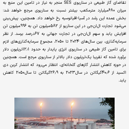
تقاضای گاز طبیعی در سناریوی SES منجر به نیاز در تامین این منبع به
میزان 680میلیارد مترمکعب بیشتر نسبت به سناریوی مرجع خواهد شد؛
بخش عمده این رشد در آسیا-اقیانوسیه رخ خواهد داد. همچنین، پیش‌بینی
می‌شود تجارت ال‌ان‌جی در این سناریو از 582میلیون تن به 996میلیون تن
افزایش یابد و سهم ال‌ان‌جی در تجارت جهانی به 67درصد برسد. از نظر
سرمایه‌گذاری، بین سال‌های 2024 تا 2050، مجموع سرمایه‌گذاری‌های لازم
برای تامین گاز طبیعی در سناریوی انرژی پایدار به حدود 12.1تریلیون دلار
برآورد شده که تقریبا یک‌تریلیون دلار بالاتر از سناریوی مرجع است. همچنین
در حوزه کاهش انتشار گازهای گلخانه‌ای، انتظار می‌رود که انتشار کربن دی
اکسید از 40.6گیگاتن در سال2023 به 26.9گیگاتن تا سال2050 کاهش
یابد.