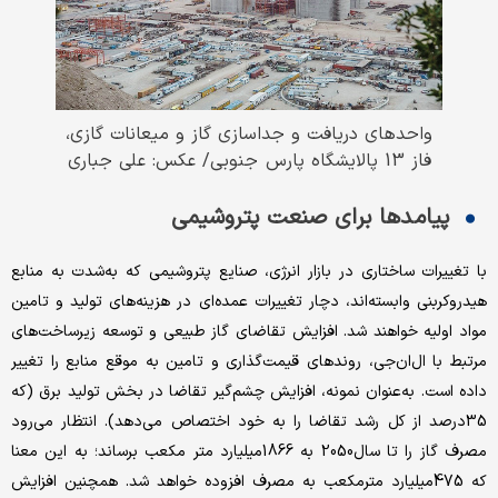
واحدهای دریافت و جداسازی گاز و میعانات گازی،
فاز 13 پالایشگاه پارس جنوبی/ عکس: علی جباری
پیامدها برای صنعت پتروشیمی
با تغییرات ساختاری در بازار انرژی، صنایع پتروشیمی که به‌شدت به منابع
هیدروکربنی وابسته‌اند، دچار تغییرات عمده‌ای در هزینه‌های تولید و تامین
مواد اولیه خواهند شد. افزایش تقاضای گاز طبیعی و توسعه زیرساخت‌های
مرتبط با ال‌ان‌جی، روندهای قیمت‌گذاری و تامین به موقع منابع را تغییر
داده است. به‌عنوان نمونه، افزایش چشم‌گیر تقاضا در بخش تولید برق (که
35درصد از کل رشد تقاضا را به خود اختصاص می‌دهد). انتظار می‌رود
مصرف گاز را تا سال2050 به 1866میلیارد متر مکعب برساند؛ به این معنا
که 475میلیارد مترمکعب به مصرف افزوده خواهد شد. همچنین افزایش