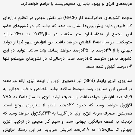
هزینه‌های انرژی و بهبود پایداری محیط‌زیست را فراهم خواهدکرد.
مجمع کشورهای صادرکننده گاز (GECF) نیز نقش مهمی در تنظیم بازارهای
گاز طبیعی دارد؛ پیش‌بینی‌ها نشان می‌دهد که تولید گاز در کشورهای عضو
این مجمع از 1600میلیارد متر مکعب در سال2023 به 2400میلیارد
مترمکعب در سال2050 افزایش خواهد یافت. این افزایش سهم آنها از تولید
جهانی را از 39درصد به 45درصد خواهد رساند. رشد سالانه تولید در این
کشورها به‌طور متوسط 1.5درصد است؛ درحالی‌که در کشورهای غیرعضو تنها
0.6درصد گزارش شده است.
سناریوی انرژی پایدار (SES) نیز تصویری نوین از آینده انرژی ارائه می‌دهد؛
بر اساس این سناریو، رشد متوسط سالانه تولید ناخالص داخلی جهانی به
2.9درصد افزایش خواهدیافت و مصرف اولیه انرژی تا سال2050 به 775
اگزاژول خواهد رسید که حدود 22درصد بالاتر از سناریوی مرجع است.
همچنین، مصرف سرانه انرژی اولیه در آفریقا به 34گیگاژول خواهد رسید که
نزدیک به نصف میانگین جهانی است و سهم گاز طبیعی در ترکیب انرژی
جهانی تا سال2050 به 28درصد افزایش می‌یابد. در این راستا، افزایش