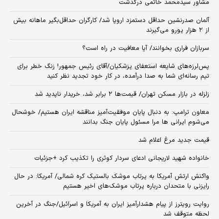
مشاور سیدمحمد خاتمی درگذشت
آلمان صدرنشین حداقل دستمزد اروپا شد/ کارگران حداقل‌بگیر ماهانه بیش
از ۲ هزار یورو می‌گیرند
سربازان فراری بخوانند/ آیا معافیت در راه است؟
پس‌لرزه‌های شایعه استعفای پزشکیان/آقای رئیس جمهور! زنگ خطر برای
تیم رسانه‌ای شما به صدا درآمده، در کار خود تجدید نظر کنید
زلزله در بازار مسکن تهران/ قیمت‌ها ۲ برابر شد، خریدار ناپدید شد
معاون ترامپ: به دنبال پایان موفقیت‌آمیز مناقشه ایران هستیم/ خوشحال
می‌شوم ایرانی ها مرا مسئول پایان جنگ بدانند
قیمت جدید مرغ اعلام شد
خانواده شهید لاریجانی ادعای سردار کوثری را تکذیب کرد +جزئیات
واکنش ارتش آمریکا به پرتاب موشک بالستیک کره شمالی/ آمریکا: در حال
رایزنی با متحدان درباره پرتاب موشک‌های اخیر هستیم
روایت رویترز از پیام هشدارآمیز ایران به آمریکا و اسرائیل/جنگ در آخرین
لحظه متوقف شد