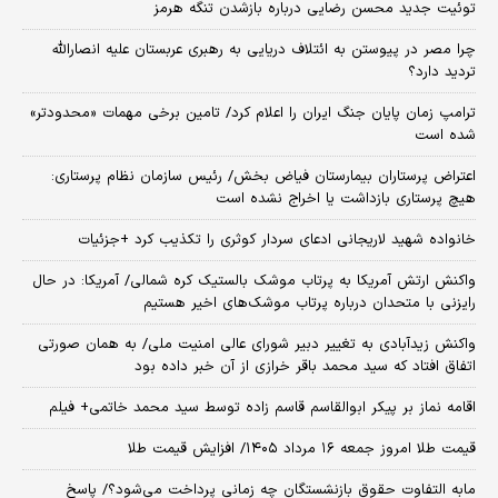
توئیت جدید محسن رضایی درباره بازشدن تنگه هرمز
چرا مصر در پیوستن به ائتلاف دریایی به رهبری عربستان علیه انصارالله
تردید دارد؟
ترامپ زمان پایان جنگ ایران را اعلام کرد/ تامین برخی مهمات «محدودتر»
شده است
اعتراض پرستاران بیمارستان فیاض بخش/ رئیس سازمان نظام پرستاری:
هیچ پرستاری بازداشت یا اخراج نشده است
خانواده شهید لاریجانی ادعای سردار کوثری را تکذیب کرد +جزئیات
واکنش ارتش آمریکا به پرتاب موشک بالستیک کره شمالی/ آمریکا: در حال
رایزنی با متحدان درباره پرتاب موشک‌های اخیر هستیم
واکنش زیدآبادی به تغییر دبیر شورای عالی امنیت ملی/ به همان صورتی
اتفاق افتاد که سید محمد باقر خرازی از آن خبر داده بود
اقامه نماز بر پیکر ابوالقاسم قاسم زاده توسط سید محمد خاتمی+ فیلم
قیمت طلا امروز جمعه ۱۶ مرداد ۱۴۰۵/ افزایش قیمت طلا
مابه التفاوت حقوق بازنشستگان چه زمانی پرداخت می‌شود؟/ پاسخ