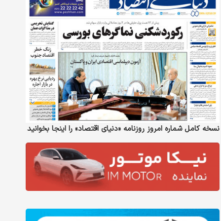
نسخه کامل شماره امروز روزنامه «دنیای‌ اقتصاد» را اینجا بخوانید