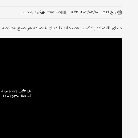
تاریخ انتشار :
۱۴۰۴/۰۳/۱۰ ۱۱:۲۳
۴۱۸۴۶۰۷
گروه:
پادکست
دنیای اقتصاد: پادکست «صبحانه با دنیای‌اقتصاد» هر صبح «خلاصه م
این فایل ویدئویی ق
(کد خطا: 102630)