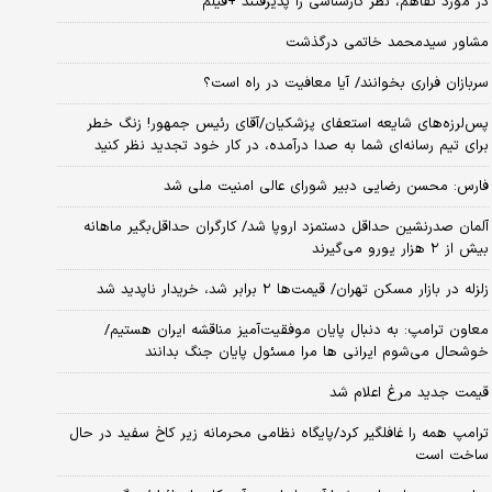
در مورد تفاهم، نظر کارشناسی را پذیرفتند +فیلم
مشاور سیدمحمد خاتمی درگذشت
سربازان فراری بخوانند/ آیا معافیت در راه است؟
پس‌لرزه‌های شایعه استعفای پزشکیان/آقای رئیس جمهور! زنگ خطر
برای تیم رسانه‌ای شما به صدا درآمده، در کار خود تجدید نظر کنید
فارس: محسن رضایی دبیر شورای عالی امنیت ملی شد
آلمان صدرنشین حداقل دستمزد اروپا شد/ کارگران حداقل‌بگیر ماهانه
بیش از ۲ هزار یورو می‌گیرند
زلزله در بازار مسکن تهران/ قیمت‌ها ۲ برابر شد، خریدار ناپدید شد
معاون ترامپ: به دنبال پایان موفقیت‌آمیز مناقشه ایران هستیم/
خوشحال می‌شوم ایرانی ها مرا مسئول پایان جنگ بدانند
قیمت جدید مرغ اعلام شد
ترامپ همه را غافلگیر کرد/پایگاه نظامی محرمانه زیر کاخ سفید در حال
ساخت است