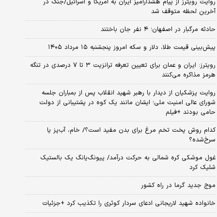
روایت رویترز از پیام هشدارآمیز ایران به آمریکا و اسرائیل/جنگ در
آخرین لحظه متوقف شد
حادثه مرگبار در اصفهان؛ ۴ نفر جان باختند
پیش‌بینی قیمت طلا، دلار و سکه امروز پنجشنبه ۱۵ مرداد ۱۴۰۵
رویترز: ایران و عمان برای تعیین تعرفه ترانزیت ۳ تا ۷ درصدی در تنگه
هرمز مذاکره می‌کنند
روایت پزشکیان از دیدار با رهبر شهید انقلاب پس از بمباران جلسه
شورای عالی امنیت ملی؛ ایشان مانند یک کوه در پشتیبانی از دولت
حامی بودند +فیلم
کدام روش پخت تخم مرغ برای بدن مفید است؟/ خام، آب‌پز یا
سرخ‌شده؟
غول موشکی کره شمالی به حرکت درآمد/ پیونگ‌یانگ یک بالستیک
شلیک کرد
موج جدید گرما در راه کشور
خانواده شهید لاریجانی ادعای سردار کوثری را تکذیب کرد +جزئیات