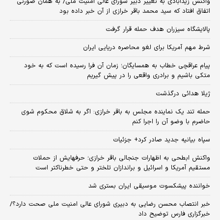
واکنش زیدآبادی به تغییر دبیر شورای عالی امنیت ملی/ به همان صورتی
اتفاق افتاد که سید محمد باقر خرازی از آن خبر داده بود
پالایشگاه سیزران هدف حمله قرار گرفت
شرط مهم آمریکا برای لغو محاصره دریایی ایران
پیام عراقچی خطاب به همسایگان؛ زمان آن فرا رسیده است که به خود
متکی باشیم و برادری واقعی را در پیش گیریم
ژیلا هدائی درگذشت
حمله تند یک نماینده مجلس به باقر خرازی: اگر به شلاق محکوم شوی
حاضرم با وضو آن را اجرا کنم
سپاه بیانیه جدید صادر کرد+ جزئیات
واکنش ابطحی به اظهارات جنجالی باقر خرازی؛ حرفهایش از حملات
مستقیم آمریکا و اسرائیل و براندازان تلختر و حتی خطرناکتر است
خواننده پیشکسوت موسیقی ایران بستری شد
خبر انتصاب محسن رضایی به دبیری شورای عالی امنیت ملی صحت دارد؟/
خبرگزاری فارس توضیح داد