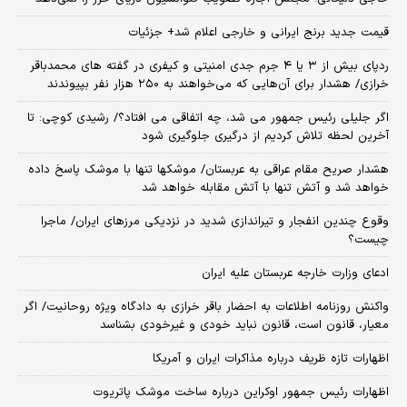
قیمت جدید برنج ایرانی و خارجی اعلام شد+ جزئیات
ردپای بیش از ۳ یا ۴ جرم جدی امنیتی و کیفری در گفته های محمدباقر
خرازی/ هشدار برای آن‌هایی که می‌خواهند به ۲۵۰ هزار نفر بپیوندند
اگر جلیلی رئیس جمهور می شد، چه اتفاقی می افتاد؟/ رشیدی کوچی: تا
آخرین لحظه تلاش کردیم از درگیری جلوگیری شود
هشدار صریح مقام عراقی به عربستان/ موشکها تنها با موشک پاسخ داده
خواهد شد و آتش تنها با آتش مقابله خواهد شد
وقوع چندین انفجار و تیراندازی شدید در نزدیکی مرز‌های ایران/ ماجرا
چیست؟
ادعای وزارت خارجه عربستان علیه ایران
واکنش روزنامه اطلاعات به احضار باقر خرازی به دادگاه ویژه روحانیت/ اگر
معیار، قانون است، قانون نباید خودی و غیرخودی بشناسد
اظهارات تازه ظریف درباره مذاکرات ایران و آمریکا
اظهارات رئیس جمهور اوکراین درباره ساخت موشک پاتریوت