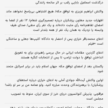
درگذشت اسماعیل بابایی راغب بر اثر سانحه رانندگی
واکنش ابراهیم عزیزی به توافق مکه/ هیچ اشتباهی بی‌پاسخ نخواهد ماند
اظهارات جدید معاون پزشکیان درباره تصمیم‌گیری شعام/ ۱۲ نفر از اعضا به
امضای تفاهم‌نامه رأی مثبت داده‌اند و یک نفر رأی منفی/ صدای طیف
وابسته یا نزدیک به همان یک نفر از همه بلندتر است
ادعای محمدباقر خرازی پس از احضار به دادگاه؛ کلیپ‌ها جعلی و ساختگی
است +فیلم
ادعای گاردین: مقامات ایرانی در حال بررسی راهبردی برای به تعویق
انداختن توافق با دولت ترامپ تا پس از انتخابات کنگره هستند
پاکستان بعد از امضای توافق مکه: جهان اسلام باید در برابر اسرائیل متحد
شود
اولین واکنش آیت‌الله جوادی آملی به ادعای خرازی درباره استعفای
پزشکیان/ با برهم‌زنندگان وحدت مبارزه کنید، ولو عمامه من بر سر او باشد!
عراقچی: پذیرش کنوانسیون دریای خرز از سوی ایران، منوط به تصویب
مجلس است
حاجی دلیگانی: مجلس اجازه تصویب کنوانسیون دریای خزر را نمی‌دهد