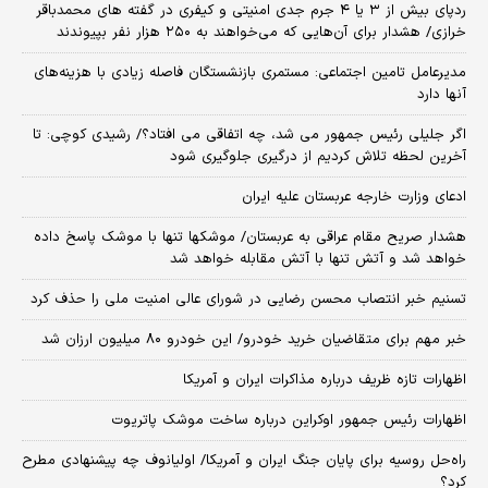
ردپای بیش از ۳ یا ۴ جرم جدی امنیتی و کیفری در گفته های محمدباقر
خرازی/ هشدار برای آن‌هایی که می‌خواهند به ۲۵۰ هزار نفر بپیوندند
مدیرعامل تامین اجتماعی: مستمری بازنشستگان فاصله زیادی با هزینه‌های
آنها دارد
اگر جلیلی رئیس جمهور می شد، چه اتفاقی می افتاد؟/ رشیدی کوچی: تا
آخرین لحظه تلاش کردیم از درگیری جلوگیری شود
ادعای وزارت خارجه عربستان علیه ایران
هشدار صریح مقام عراقی به عربستان/ موشکها تنها با موشک پاسخ داده
خواهد شد و آتش تنها با آتش مقابله خواهد شد
تسنیم خبر انتصاب محسن رضایی در شورای عالی امنیت ملی را حذف کرد
خبر مهم برای متقاضیان خرید خودرو/ این خودرو ۸۰ میلیون ارزان شد
اظهارات تازه ظریف درباره مذاکرات ایران و آمریکا
اظهارات رئیس جمهور اوکراین درباره ساخت موشک پاتریوت
راه‌حل روسیه برای پایان جنگ ایران و آمریکا/ اولیانوف چه پیشنهادی مطرح
کرد؟