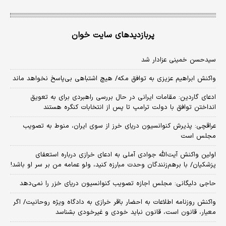
پربازدیدهای سایت خوان
سیدحسن خمینی عزادار شد
واکنش ابراهیم عزیزی به توافق مکه/ هیچ اشتباهی بی‌پاسخ نخواهد ماند
ادعای گاردین: مقامات ایرانی در حال بررسی راهبردی برای به تعویق
انداختن توافق با دولت ترامپ تا پس از انتخابات کنگره هستند
عراقچی: پذیرش کنوانسیون دریای خرز از سوی ایران، منوط به تصویب
مجلس است
اولین واکنش آیت‌الله جوادی آملی به ادعای خرازی درباره استعفای
پزشکیان/ با برهم‌زنندگان وحدت مبارزه کنید، ولو عمامه من بر سر او باشد!
حاجی دلیگانی: مجلس اجازه تصویب کنوانسیون دریای خزر را نمی‌دهد
واکنش روزنامه اطلاعات به احضار باقر خرازی به دادگاه ویژه روحانیت/ اگر
معیار، قانون است، قانون نباید خودی و غیرخودی بشناسد