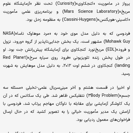
پرواز در ماموریت «کنجکاوی»(Curiosity) تحت نظر «آزمایشگاه علوم
مریخ»(Mars Science Laboratory) و برنامه‌ریزی علمی مأموریت
«کاسینی-هویگنس»(Cassini-Huygens) به منظومه زحل بود.
فردوسی که به دلیل مدل موی خود به «مرد موهاوک ناسا»(NASA
Mohawk Guy) مشهور است، یک بخش جدایی‌ناپذیر از گروه «ورود، نزول
و فرود»(EDL) مریخ‌نورد کنجکاوی برای آزمایشگاه پیش‌رانش جت بود. او
در طول پخش زنده تلویزیونی «فرود روی سیاره سرخ»(Red Planet
landing) کنجکاوی در ششم اوت ۲۰۱۲، به دلیل مدل موهایش به شهرت
رسید.
او اخیرا در قسمت هشتم و آخر مینی‌سریال علمی-تخیلی «مسئله سه
جسم»(۳Body Problem) نتفلیکس ظاهر شد. طی یک سکانس که در آن
یک کاوشگر آزمایشی برای مقابله با ناوگان مهاجم پرتاب شد، فردوسی با
آرامش یک مدیر مأموریت خیالی را به تصویر کشید که در حال ارسال
فراخوان‌های معمول ردیابی بود.