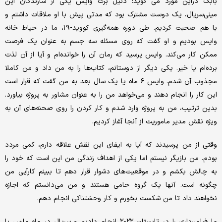
بابک دراین مورد می گوید: دنیل برت وایس یکی از سازندگان این
مینی‌سریال، یک دوست مشترک بود که مدتی پیش با او ملاقات داشتم و
با هم صحبت کردیم. طی دوره همه‌گیری کووید-۱۹، ما در حیاط خانه
وایس بودیم و او گفت که روی مسئله سه جسم به عنوان یک فرصت
ممکن کار می‌کند. وایس پرسید که رمان آن را خوانده‌ام و آیا از آن لذت
برده‌ام یا خیر. یکی دیگر از دوستانم، کتاب‌ها را به من داد و من کاملا
مجذوب آن شدم. وایس ۶ ماه یا یک سال بعد به من گفت که قرار است
این کار را انجام دهند و می‌خواهد من را به عنوان مشاور به پروژه بیاورد.
بدین ترتیب، من به پروژه وارد شدم و کار کردن را روی صحنه‌های آن به
ویژه نقش مدیر ماموریت از آنجا آغاز کردیم.
وقتی از من پرسیدند که آیا به ایفای این نقش علاقه دارم، کمی مردد
بودم. من بازیگر نیستم اما یکی از اهداف زندگی من این است که خود را
به چالش بکشم و در موقعیت‌های دشوار قرار دهم تا ببینم کارآیی من
چگونه است. آنها یک گروه حامی هستند و من می‌دانستم که اجازه
نخواهند داد تا من شکست بخورم و کار وحشتناکی انجام دهم.
ما فیلمبرداری را در تابستان ۲۰۲۲ انجام دادیم و سریال در ماه مارس با