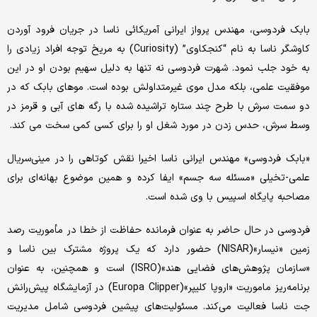
بابک فردوسی، مهندس پرواز ایرانی آمریکائی ناسا در جریان فرود آوردن
کاوشگر ناسا به نام “کنجکاوی” (Curiosity) به مریخ توجه افراد زیادی را
به خود جلب نمود. شهرت فردوسی نه تنها به دلیل سهیم بودن او در این
موفقیت علمی، بلکه مدل موی غیرمتداولش بوده است. موهای بابک که در
دو سمت سرش با طرح چند ستاره تراشیده شده با رگه های آبی و قرمز در
وسط سرش، حدس زدن در مورد شغل او را برای کسی کمی سخت می کند.
«بابک فردوسی» مهندس ایرانی ناسا اخیرا نقش کوتاهی را در مینی‌سریال
علمی-تخیلی «مسئله سه جسم» ایفا کرده و همین موضوع بهانه‌ای برای
مصاحبه پایگاه اسپیس با وی شده است.
فردوسی در حال حاضر به عنوان فرمانده حفاظت از خطا در مأموریت رصد
زمین «نیسار»(NISAR) حضور دارد که یک پروژه مشترک بین ناسا و
«سازمان پژوهش‌های فضایی هند»(ISRO) است و همچنین، به عنوان
برنامه‌ریز ماموریت «اروپا کلیپر»(Europa Clipper) در آزمایشگاه پیش‌رانش
جت ناسا فعالیت می‌کند. مسئولیت‌های پیشین فردوسی شامل مدیریت