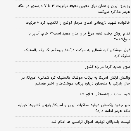
رویترز: ایران و عمان برای تعیین تعرفه ترانزیت ۳ تا ۷ درصدی در تنگه
هرمز مذاکره می‌کنند
خانواده شهید لاریجانی ادعای سردار کوثری را تکذیب کرد +جزئیات
کدام روش پخت تخم مرغ برای بدن مفید است؟/ خام، آب‌پز یا
سرخ‌شده؟
غول موشکی کره شمالی به حرکت درآمد/ پیونگ‌یانگ یک بالستیک
شلیک کرد
موج جدید گرما در راه کشور
واکنش ارتش آمریکا به پرتاب موشک بالستیک کره شمالی/ آمریکا: در
حال رایزنی با متحدان درباره پرتاب موشک‌های اخیر هستیم
شرط جدید بازنشستگی اعلام شد
خبر جدید پاکستان درباره مذاکرات ایران و آمریکا/ رایزنی کشورها درباره
تنگه هرمز ادامه دارد؟
لیست بلندبالای توقیف اموال تراستی ها اعلام شد