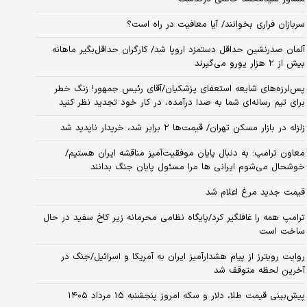
سربازان فراری بخوانند/ آیا معافیت در راه است؟
آلمان صدرنشین حداقل دستمزد اروپا شد/ کارگران حداقل‌بگیر ماهانه
بیش از ۲ هزار یورو می‌گیرند
پس‌لرزه‌های شایعه استعفای پزشکیان/آقای رئیس جمهور! زنگ خطر
برای تیم رسانه‌ای شما به صدا درآمده، در کار خود تجدید نظر کنید
زلزله در بازار مسکن تهران/ قیمت‌ها ۲ برابر شد، خریدار ناپدید شد
معاون ترامپ: به دنبال پایان موفقیت‌آمیز مناقشه ایران هستیم/
خوشحال می‌شوم ایرانی ها مرا مسئول پایان جنگ بدانند
قیمت جدید مرغ اعلام شد
ترامپ همه را غافلگیر کرد/پایگاه نظامی محرمانه زیر کاخ سفید در حال
ساخت است
روایت رویترز از پیام هشدارآمیز ایران به آمریکا و اسرائیل/جنگ در
آخرین لحظه متوقف شد
پیش‌بینی قیمت طلا، دلار و سکه امروز پنجشنبه ۱۵ مرداد ۱۴۰۵