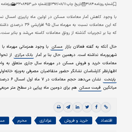
شماره روزنامه:
۴۱۸۴
تاریخ چاپ:
۱۳۹۶/۰۸/۱۱
شماره خبر:
۳۳۰۸۴۵۳
ویژه‌نامه
با وجود کاهش آمار معاملات مسکن در اولین ماه پاییزی امسال نسب
که این معاملات نسبت ب
که بنا بر تجربیات گذشته از رونق معاملات کاسته می‌شد و بنابر سنت
حال آنکه به گفته فعالان بازار
با وجود همزمانی مهرماه با م
مسکن
شهریورماه نداشته است. درهمین حال بنا بر آمار
از تحولا
بانک مرکزی
اظهارنظر کارشناسان نشانگر حضور متقاضیان مصرفی به‌ویژه خانه‌اول
پایتخت
میانگین
هم برای دومین ماه پیاپی در سطح متر مربعی ۴ میلیون و ۷۰۰ هزار تومان ثابت مان
قیمت مسکن
اقتصاد
خرید و فروش
عزاداری
محرم
مس