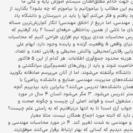
ین جهت حاکم مطلق‌العنان سیستم آموزش پایه و عالی ما
 این مطالب را بیاموزانیم یا بیاموزم که چه بشود؟ بگذارید از
افتم و فکر می‌کنم آنها را باید در دبیرستان و دانشگاه یاد
از ابزار مهندسی، اما دریغ از اخلاق مهندسی! انگار کم‌ارزش‌ترین مساله
همان اخلاق حرفه‌ای بود. بعدها دریافتم بسیاری از گرفتاری‌های ما ناشی از همین بداخلاقی حرفه‌ای است! 2 یاد گرفتیم که
درس محاسبات عددی پروژه نرم افزاری طراحی کنیم که محاسبات
طولانی انجام دهد، اما کسی در دانشگاه به ما نگفت که در دنیای واقعی 5 واقعیت گزنده و پاینده وجود دارد: ابهام علی
ویایی رقابتی/محیطی: واکنش محیطی و رقابتی تعدد و تضاد،
ابهام و تغییر منافع و اهداف ذی‌نفعان کمبود/نبود اطلاعات، هزینه محدود جمع‌آوری اطلاعات. هر کدام از این 5 فاکتور
م‌خاصیت شوند و باید از روش‌های تصمیم‌گیری سرانگشتی و
انشگاه برآشفته می‌شوند، اما از آنان می‌پرسم صادقانه بگویید
نشکده‌های مدیریت، مهندسی صنایع و دانشکده ریاضی) با
ان دانشکده‌ها تدریس می‌کنند؟ بنابراین باید بپذیریم آنچه
تدریس می‌شود کمتر استفاده می‌شود و آنچه که نیاز است کمتر تدریس می‌شود. 3 مگر می‌شود انسان 4 سال در مورد
اری مشغول است و قواعد اصلی آن چیست و چگونه صحت و
واب آری است! تا به انتها درنیافتیم که به راستی علم چیست؟
ارد که البته مورد اجماع همگان نیست، مثلا معیار
ابطال‌پذیری. آموختن همین نکته کافی بود تا درک ما از علم و مهندسی به شدت تغییر کند. 4 در مورد محاسبات مهندسی و
، دیدیم که کسانی که بهتر ارتباط برقرار می‌کنند موفق‌ترند.