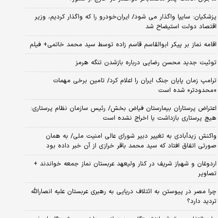
پزشکیان: سایپا واگذار می شود/ ایران‌خودرو را که واگذار کردیم، وزیر
اقتصاد دولت استیضاح شد
اقامه نماز بر پیکر ابوالقاسم قاسم زاده توسط سید محمد خاتمی+ فیلم
توئیت جدید محسن رضایی درباره بازشدن تنگه هرمز
ترامپ زمان پایان جنگ ایران را اعلام کرد/ تامین برخی مهمات
«محدودتر» شده است
اعتراض پرستاران بیمارستان فیاض بخش/ رئیس سازمان نظام پرستاری:
هیچ پرستاری بازداشت یا اخراج نشده است
واکنش زیدآبادی به تغییر دبیر شورای عالی امنیت ملی/ به همان
صورتی اتفاق افتاد که سید محمد باقر خرازی از آن خبر داده بود
اردوغان و شهباز شریف در کنار ولیعهد عربستان نماز جمعه خواندند +
تصاویر
چرا مصر در پیوستن به ائتلاف دریایی به رهبری عربستان علیه انصارالله
تردید دارد؟