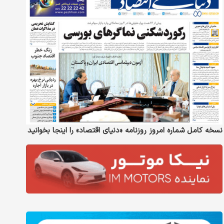
نسخه کامل شماره امروز روزنامه «دنیای‌ اقتصاد» را اینجا بخوانید