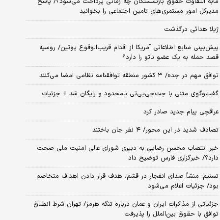
مابه التفاوت حقوق بازنشستگان چه زمانی پرداخت می‌شود؟/ پاسخ
مدیرکل امور مستمری‌های تامین اجتماعی را بخوانید
ژیلا هدائی درگذشت
پیش‌بینی منابع اطلاعاتی آمریکا از اقدام قریب‌الوقوع پوتین/ روسیه
قصد حمله به یک عضو ناتو را دارد؟
توافق مهم در جده/ ۳ کشور منطقه توافقنامه نظامی امضا می‌کنند
گفت‌وگوی متنی با چت‌جی‌پی‌تی نامحدود و رایگان شد + جزئیات
عراقچی پیام جدید صادر کرد
تصادف شدید در این محور/ ۴ نفر جان باختند
خبر انتصاب محسن رضایی به دبیری شورای عالی امنیت ملی صحت
دارد؟/ خبرگزاری فارس توضیح داد
تسنیم: منشأ صدای انفجار در قشم، هدف قرار دادن اهداف متخاصم
بود/ جزئیات اعلام می‌شود
جزئیاتی از مذاکرات ایران و عمان درباره تنگه هرمز/ تهران شرط انطباق
توافق با حقوق بین‌الملل را پذیرفت