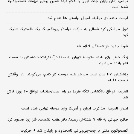
ترامپ زمان پایان جنگ ایران را اعلام کرد/ تامین برخی مهمات «محدودتر»
شده است
لیست بلندبالای توقیف اموال تراستی ها اعلام شد
غول موشکی کره شمالی به حرکت درآمد/ پیونگ‌یانگ یک بالستیک شلیک
کرد
شرط جدید بازنشستگی اعلام شد
زنگ خطر برای طبقه متوسط تهران به صدا درآمد/پایتخت‌نشینان به سمت
فقر رانده می‌شوند
پزشکیان: ۴۷ سال است می‌خواهیم درست کار کنیم، می‌گویند الان وقتش
نیست +فیلم
العربیه: توافق بازگشایی تنگه هرمز در راه است/جزئیات توافق ۶۰ روزه فاش
شد
ادعای العربیه: مذاکرات ایران و آمریکا وارد مرحله نهایی شده است
طلای جهانی به قله ۷ هفته‌ای رسید/ دلار عقب نشست، فلز زرد صعود کرد
گفت‌وگوی متنی با چت‌جی‌پی‌تی نامحدود و رایگان شد + جزئیات