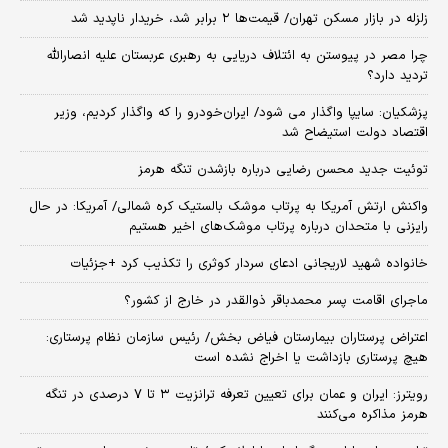
زلزله در بازار مسکن تهران/ قیمت‌ها ۲ برابر شد، خریدار ناپدید شد
چرا مصر در پیوستن به ائتلاف دریایی به رهبری عربستان علیه انصارالله
تردید دارد؟
پزشکیان: سایپا واگذار می شود/ ایران‌خودرو را که واگذار کردیم، وزیر
اقتصاد دولت استیضاح شد
توئیت جدید محسن رضایی درباره بازشدن تنگه هرمز
واکنش ارتش آمریکا به پرتاب موشک بالستیک کره شمالی/ آمریکا: در حال
رایزنی با متحدان درباره پرتاب موشک‌های اخیر هستیم
خانواده شهید لاریجانی ادعای سردار کوثری را تکذیب کرد +جزئیات
ماجرای اقامت پسر محمدباقر ذوالقدر در خارج از کشور؟
اعتراض پرستاران بیمارستان فیاض بخش/ رئیس سازمان نظام پرستاری:
هیچ پرستاری بازداشت یا اخراج نشده است
رویترز: ایران و عمان برای تعیین تعرفه ترانزیت ۳ تا ۷ درصدی در تنگه
هرمز مذاکره می‌کنند