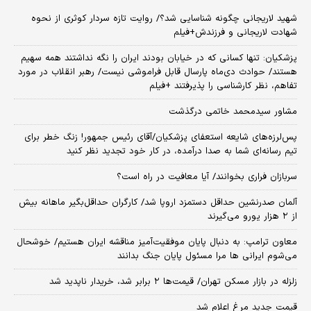
شهید لاریجانی چگونه شناسایی شد؟/ روایت تازه سردار کوثری از نحوه
شهادت لاریجانی و فرزندش+فیلم
پزشکیان: تنها کسانی که در خیابان بودند ایران را نگه نداشتند همه سهیم
هستند/ حوادث دی‌ماه پارسال قابل فراموشی نیست/ رهبر انقلاب در مورد
تفاهم، نظر کارشناسی را پذیرفتند +فیلم
مشاور سیدمحمد خاتمی درگذشت
پس‌لرزه‌های شایعه استعفای پزشکیان/آقای رئیس جمهور! زنگ خطر برای
تیم رسانه‌ای شما به صدا درآمده، در کار خود تجدید نظر کنید
سربازان فراری بخوانند/ آیا معافیت در راه است؟
آلمان صدرنشین حداقل دستمزد اروپا شد/ کارگران حداقل‌بگیر ماهانه بیش
از ۲ هزار یورو می‌گیرند
معاون ترامپ: به دنبال پایان موفقیت‌آمیز مناقشه ایران هستیم/ خوشحال
می‌شوم ایرانی ها مرا مسئول پایان جنگ بدانند
زلزله در بازار مسکن تهران/ قیمت‌ها ۲ برابر شد، خریدار ناپدید شد
قیمت جدید مرغ اعلام شد