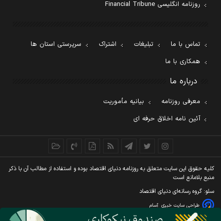
روزنامه انگلیسی Financial Tribune
تماس با ما
تبلیغات
اشتراک
سرپرستی استان ها
همکاری با ما
درباره ما
معرفی روزنامه
بیانیه مأموریت
آئین نامه اخلاق حرفه ای
کليه حقوق اين سايت متعلق به روزنامه دنيای اقتصاد بوده و استفاده از مطالب آن با ذکر
منبع بلامانع است
سئو: گروه رسانه‌ای دنیای اقتصاد
طراحی سایت خبری
آسام