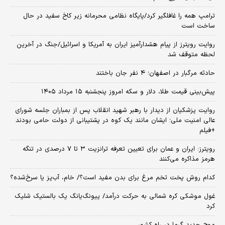
ترامپ همه را غافلگیر کرد/پایگاه نظامی محرمانه زیر کاخ سفید در حال
ساخت است
روایت رویترز از پیام هشدارآمیز ایران به آمریکا و اسرائیل/جنگ در آخرین
لحظه متوقف شد
حادثه مرگبار در اصفهان؛ ۴ نفر جان باختند
پیش‌بینی قیمت طلا، دلار و سکه امروز پنجشنبه ۱۵ مرداد ۱۴۰۵
روایت پزشکیان از دیدار با رهبر شهید انقلاب پس از بمباران جلسه شورای
عالی امنیت ملی؛ ایشان مانند یک کوه در پشتیبانی از دولت حامی بودند
+فیلم
رویترز: ایران و عمان برای تعیین تعرفه ترانزیت ۳ تا ۷ درصدی در تنگه
هرمز مذاکره می‌کنند
کدام روش پخت تخم مرغ برای بدن مفید است؟/ خام، آب‌پز یا سرخ‌شده؟
غول موشکی کره شمالی به حرکت درآمد/ پیونگ‌یانگ یک بالستیک شلیک
کرد
موج جدید گرما در راه کشور