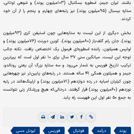
باشند. لبران جیمز، اسطوره بسکتبال (۱۰۳‌میلیون پوند) و شوهی اوتانی،
ستاره بیسبال (۹۵‌میلیون پوند) نیز رتبه‌های چهارم و پنجم را از آن خود
کردند.
بخش دیگری از این لیست به ستاره‌هایی چون استیفن کری (۹۳‌میلیون
پوند)، جان رام گلف‌باز (۸۰‌میلیون پوند)، کوین دورنت (۷۶‌میلیون پوند) و
لوئیس همیلتون، راننده اسطوره‌ای فرمول یک اختصاص یافت. نکته جالب
توجه این لیست، میانگین سنی ۳۷ سال برای ۱۰ نفر اول است که پیرترین
ترکیب تاریخ فوربس به شمار می‌رود و سه ستاره بزرگ آن یعنی رونالدو،
جیمز و همیلتون همگی ۴۱ ساله هستند. در رتبه‌های پایین‌تر نیز چهره‌هایی
چون کیلیان امباپه در رده دوازدهم (۷۱‌میلیون پوند) و ارلینگ‌هالند در رتبه
نوزدهم (۶۰‌میلیون پوند) قرار گرفتند، درحالی‌که هیچ ورزشکار زنی نتوانست
به جمع ۵۰ نفر اول این فهرست راه یابد.
پوند
درآمد
فوتبال
فوربس
لیونل مسی