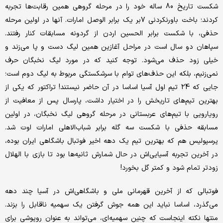
شکست تاریخ 80 ساله خود را در مرحله گروهی همین رقابت‌ها تجربه
کردند؛ باخت باورنکردنی 7بر یک برابر الوصل امارات. آنها در اولین مرحله
حذفی، با شکست برابر الحسین اردن از گردونه مسابقات کنار رفتند.
سپاهان دو سال است در مراحل آغازین همین لیگ دست و پا می‌زند و
خیلی زود حذف می‌شود. توجه کنید که در مورد لیگ نخبگان حرف
نمی‌زنیم، بلکه این حذف‌های توام با سرشکستگی مربوط به لیگ دوم است؛
جایی که 24 تیم اول آسیا اساسا در آن حاضر نیستند! تراکتور که یکی از
بهترین تیم‌های تاریخش را در اختیار داشت، پارسال پس از معافیت از
رویارویی با تیم‌های عربستانی در مرحله گروهی لیگ نخبگان، در اولین
مسابقه حذفی با شکست سه گله برابر شباب‌الاهلی امارات اوت شد.
پرسپولیس هم که بهترین تیم یک دهه اخیر فوتبال باشگاهی ایران بوده،
در آخرین تجربه آسیایی‌اش در حال شمارش ثانیه‌ها بود تا بازی با الهلال
زودتر تمام شود و کمتر گل بخورد!
فوتبالی که از آخرین قهرمانی ملی و باشگاهی‎‌اش در آسیا چند دهه
می‌گذرد، اساسا نباید این همه جوش گرفتن یک سهمیه ناقابل را بزند.
منتها نکته اینجاست که چنین سهمیه‌ای، می‌تواند به عنوان روپوشی برای