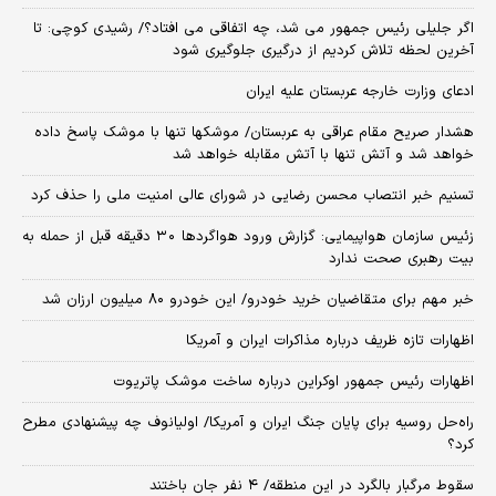
اگر جلیلی رئیس جمهور می شد، چه اتفاقی می افتاد؟/ رشیدی کوچی: تا
آخرین لحظه تلاش کردیم از درگیری جلوگیری شود
ادعای وزارت خارجه عربستان علیه ایران
هشدار صریح مقام عراقی به عربستان/ موشکها تنها با موشک پاسخ داده
خواهد شد و آتش تنها با آتش مقابله خواهد شد
تسنیم خبر انتصاب محسن رضایی در شورای عالی امنیت ملی را حذف کرد
زئیس سازمان هواپیمایی: گزارش ورود هواگردها ٣٠ دقیقه قبل از حمله به
بیت رهبری صحت ندارد
خبر مهم برای متقاضیان خرید خودرو/ این خودرو ۸۰ میلیون ارزان شد
اظهارات تازه ظریف درباره مذاکرات ایران و آمریکا
اظهارات رئیس جمهور اوکراین درباره ساخت موشک پاتریوت
راه‌حل روسیه برای پایان جنگ ایران و آمریکا/ اولیانوف چه پیشنهادی مطرح
کرد؟
سقوط مرگبار بالگرد در این منطقه/ ۴ نفر جان باختند