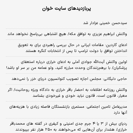
پربازدیدهای سایت خوان
سیدحسن خمینی عزادار شد
واکنش ابراهیم عزیزی به توافق مکه/ هیچ اشتباهی بی‌پاسخ نخواهد ماند
ادعای گاردین: مقامات ایرانی در حال بررسی راهبردی برای به تعویق
انداختن توافق با دولت ترامپ تا پس از انتخابات کنگره هستند
اولین واکنش آیت‌الله جوادی آملی به ادعای خرازی درباره استعفای
پزشکیان/ با برهم‌زنندگان وحدت مبارزه کنید، ولو عمامه من بر سر او باشد!
حاجی دلیگانی: مجلس اجازه تصویب کنوانسیون دریای خزر را نمی‌دهد
واکنش روزنامه اطلاعات به احضار باقر خرازی به دادگاه ویژه روحانیت/ اگر
معیار، قانون است، قانون نباید خودی و غیرخودی بشناسد
مدیرعامل تامین اجتماعی: مستمری بازنشستگان فاصله زیادی با هزینه‌های
آنها دارد
ردپای بیش از ۳ یا ۴ جرم جدی امنیتی و کیفری در گفته های محمدباقر
خرازی/ هشدار برای آن‌هایی که می‌خواهند به ۲۵۰ هزار نفر بپیوندند