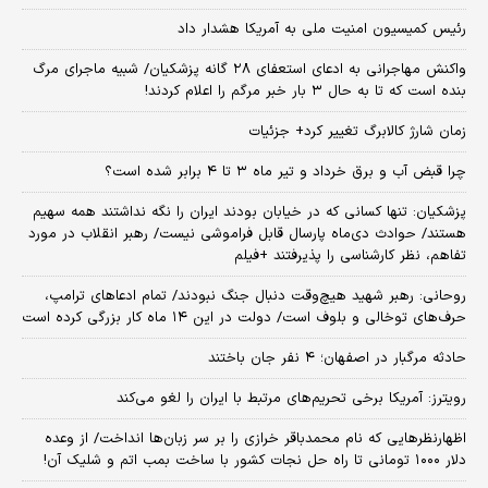
رئیس کمیسیون امنیت ملی به آمریکا هشدار داد
واکنش مهاجرانی به ادعای استعفای ۲۸ گانه پزشکیان/ شبیه ماجرای مرگ
بنده است که تا به حال ۳ بار خبر مرگم را اعلام کردند!
زمان شارژ کالابرگ تغییر کرد+ جزئیات
چرا قبض آب و برق خرداد و تیر ماه ۳ تا ۴ برابر شده است؟
پزشکیان: تنها کسانی که در خیابان بودند ایران را نگه نداشتند همه سهیم
هستند/ حوادث دی‌ماه پارسال قابل فراموشی نیست/ رهبر انقلاب در مورد
تفاهم، نظر کارشناسی را پذیرفتند +فیلم
روحانی: رهبر شهید هیچ‌وقت دنبال جنگ نبودند/ تمام ادعاهای ترامپ،
حرف‌های توخالی و بلوف است/ دولت در این ۱۴ ماه کار بزرگی کرده است
حادثه مرگبار در اصفهان؛ ۴ نفر جان باختند
رویترز: آمریکا برخی تحریم‌های مرتبط با ایران را لغو می‌کند
اظهارنظرهایی که نام محمدباقر خرازی را بر سر زبان‌ها انداخت/ از وعده
دلار ۱۰۰۰ تومانی تا راه حل نجات کشور با ساخت بمب اتم و شلیک آن!