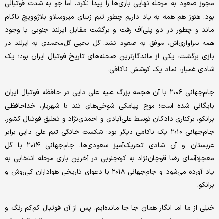
مجوز صعود به مرحله نهایی بازی‌ها را پیدا نکرد، اما جو به شدت فوتبالی
بود. هنوز هم همه به یاد داریم چطور تیم زیبای میروسلاو بلاژوویچ ناکام
ماند و چطور در دو پلی‌آف رفت و برگشت مقابل ایرلند جنوبی با وجود
همه سزاواری‌اش، موفق به صعود نشد. گل یحیی گل‌محمدی به ایرلند در
بازی برگشت، یکی از ماندگارترین صحنه‌های تاریخ فوتبال ایران بود؛ یک
شادی غمبار، نماد یک کوشش ناکافی.
جام‌جهانی ۲۰۰۶ با آن هجمه بزرگ علیه علی دایی در حافظه فوتبال ایران
بایگانی شده است؛ موج پیامکی شوخی‌های تند با شهریار، خداحافظی
برانکو، برکناری دادکان توسط علی‌آبادی و احمدی‌نژاد و تعلیق فوتبال کشور.
جام‌جهانی ۲۰۱۰ یک ناکامی دیگر بود؛ شکست خانگی تیم علی دایی برابر
عربستان و آن شادی تحریک‌آمیز سعودی‌ها. جام‌جهانی ۲۰۱۴ با گل
معجزه‌آسای رضا قوچان‌نژاد به کره‌جنوبی در آخرین بازی مرحله انتخابی به
یاد آورده می‌شود و جام‌جهانی ۲۰۱۸ با دعوای تاریخی هواداران کی‌روش و
برانکو.
خیلی از ما اما انگار همان جا جا مانده‌ایم. پس از آن فوتبال کم‌کم رنگ و