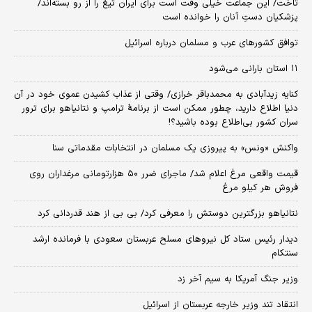
تاخت/ این جماعت خیلی وقت است برای ایران تیغ را از رو بسته‌اند/
پزشکیان دستِ آنان را خوانده است
توافق کشورهای عرب و مسلمان درباره اسرائیل
۱۱ استان بارانی می‌شود
کنایه زیدآبادی به محمدباقر خرازی/ وقتی از عذاب کشیدن عموی خود در آن
دنیا اطلاع دارید، چطور ممکن است از برنامهٔ ترامپ و نتانیاهو برای ترور
سران کشور بی‌اطلاع بوده باشید؟!
واکنش «ونس» به پیروزی یک مسلمان در انتخابات مقدماتی سنا
قیمت واقعی مرغ اعلام شد/ ماجرای ضرر ۵۰ هزارتومانی مرغداران روی
فروش هر کیلو مرغ
نتانیاهو بزرگترین دوستش را معرفی کرد/ بی بی از هند قدردانی کرد
دیدار رئیس ستاد کل نیروهای مسلح عربستان سعودی با فرمانده ارشد
سنتکام
وزیر جنگ آمریکا به سیم آخر زد
انتقاد تند وزیر خارجه عربستان از اسرائیل