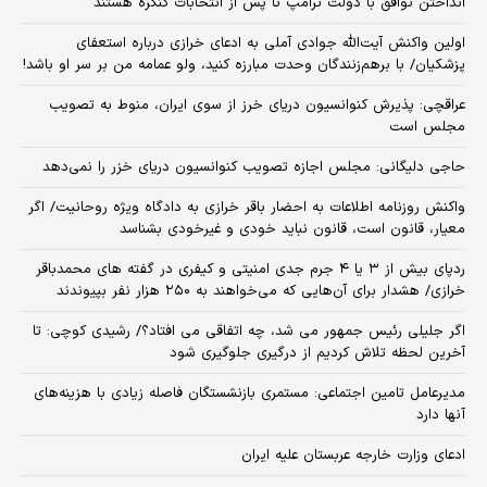
انداختن توافق با دولت ترامپ تا پس از انتخابات کنگره هستند
اولین واکنش آیت‌الله جوادی آملی به ادعای خرازی درباره استعفای
پزشکیان/ با برهم‌زنندگان وحدت مبارزه کنید، ولو عمامه من بر سر او باشد!
عراقچی: پذیرش کنوانسیون دریای خرز از سوی ایران، منوط به تصویب
مجلس است
حاجی دلیگانی: مجلس اجازه تصویب کنوانسیون دریای خزر را نمی‌دهد
واکنش روزنامه اطلاعات به احضار باقر خرازی به دادگاه ویژه روحانیت/ اگر
معیار، قانون است، قانون نباید خودی و غیرخودی بشناسد
ردپای بیش از ۳ یا ۴ جرم جدی امنیتی و کیفری در گفته های محمدباقر
خرازی/ هشدار برای آن‌هایی که می‌خواهند به ۲۵۰ هزار نفر بپیوندند
اگر جلیلی رئیس جمهور می شد، چه اتفاقی می افتاد؟/ رشیدی کوچی: تا
آخرین لحظه تلاش کردیم از درگیری جلوگیری شود
مدیرعامل تامین اجتماعی: مستمری بازنشستگان فاصله زیادی با هزینه‌های
آنها دارد
ادعای وزارت خارجه عربستان علیه ایران