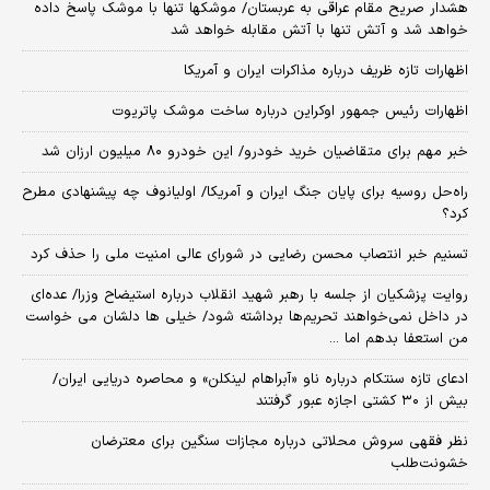
هشدار صریح مقام عراقی به عربستان/ موشکها تنها با موشک پاسخ داده
خواهد شد و آتش تنها با آتش مقابله خواهد شد
اظهارات تازه ظریف درباره مذاکرات ایران و آمریکا
اظهارات رئیس جمهور اوکراین درباره ساخت موشک پاتریوت
خبر مهم برای متقاضیان خرید خودرو/ این خودرو ۸۰ میلیون ارزان شد
راه‌حل روسیه برای پایان جنگ ایران و آمریکا/ اولیانوف چه پیشنهادی مطرح
کرد؟
تسنیم خبر انتصاب محسن رضایی در شورای عالی امنیت ملی را حذف کرد
روایت پزشکیان از جلسه با رهبر شهید انقلاب درباره استیضاح وزرا/ عده‌ای
در داخل نمی‌خواهند تحریم‌ها برداشته شود/ خیلی ها دلشان می خواست
من استعفا بدهم اما ...
ادعای تازه سنتکام درباره ناو «آبراهام لینکلن» و محاصره دریایی ایران/
بیش از ۳۰ کشتی اجازه عبور گرفتند
نظر فقهی سروش محلاتی درباره مجازات سنگین برای معترضان
خشونت‌طلب