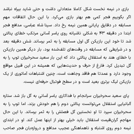
بازی در نیمه نخست شکل کاملا متعادلی داشت و حتی شاید بیراه نباشد
اگر بگوییم فجر کمی هم بهتر بازی می‌کرد. با این حال اتفاقات مهم
مسابقه در دقایق پایانی همین نیمه رخ داد. سینا شاه عباسی، مدافع فجر
ابتدا در دقیقه ۴۳ به شکلی ناشیانه روی یاسر آسانی مرتکب خطای پنالتی
شد تا خود این بازیکن گل اول مسابقه را به ثمر برساند. شش دقیقه بعد
و در شرایطی که مسابقه در وقت‌های تلف‌شده بود، بار دیگر همین بازیکن
با خطای هند به استقلال پنالتی داد که این بار سعید سحرخیزان توپ را به
گل تبدیل کرد. فارغ از حرف و حدیث‌هایی که همیشه در این قبیل مواقع
وجود دارد و عمدتا هم فاقد وجاهت است، چنین اشتباهات آماتوری از یک
بازیکن لیگ برتری بعید است و در سطح فوتبال حرفه‌ای نیست.
پای سعید سحرخیزان سرانجام با فداکاری یاسر آسانی به گل باز شد. ستاره
آلبانیایی استقلال می‌توانست پنالتی دوم را هم خودش بزند، اما توپ را به
سحرخیزان سپرد تا او نخستین گل فصلش را به ثمر برساند. با این حال
مهاجم گران‌قیمت استقلال باید خیلی بهتر از اینها عمل کند. او در ابتدای
نیمه دوم روی اشتباه و ناهماهنگی عجیب مدافع و دروازه‌بان فجر صاحب