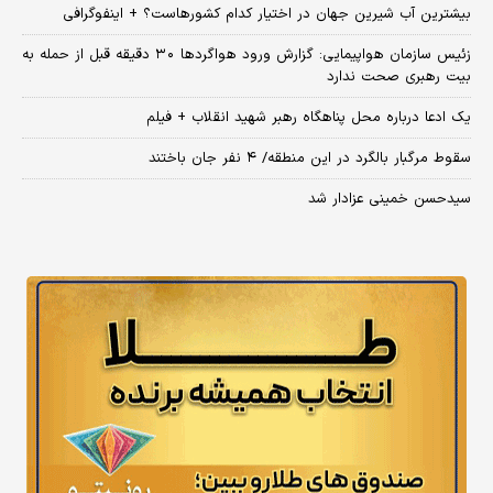
بیشترین آب شیرین جهان در اختیار کدام کشورهاست؟ + اینفوگرافی
زئیس سازمان هواپیمایی: گزارش ورود هواگردها ٣٠ دقیقه قبل از حمله به
بیت رهبری صحت ندارد
یک ادعا درباره محل پناهگاه‌ رهبر شهید انقلاب + فیلم
سقوط مرگبار بالگرد در این منطقه/ ۴ نفر جان باختند
سیدحسن خمینی عزادار شد