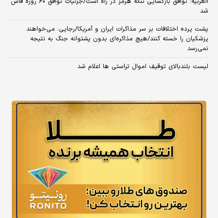
العربیه: توافق بازگشایی تنگه هرمز در راه است/جزئیات توافق ۶۰ روزه فاش
شد
پشت پرده اختلافات بر سر مذاکرات ایران و آمریکا/رجایی: می‌خواهند
پزشکیان را خسته کنند/هیچ مذاکره‌ای بدون پشتوانه جنگ به نتیجه
نمی‌رسد
لیست بلندبالای توقیف اموال تراستی ها اعلام شد