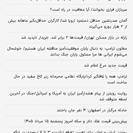
سربازان فراری بخوانند/ آیا معافیت در راه است؟
آلمان صدرنشین حداقل دستمزد اروپا شد/ کارگران حداقل‌بگیر ماهانه بیش
از ۲ هزار یورو می‌گیرند
زلزله در بازار مسکن تهران/ قیمت‌ها ۲ برابر شد، خریدار ناپدید شد
معاون ترامپ: به دنبال پایان موفقیت‌آمیز مناقشه ایران هستیم/ خوشحال
می‌شوم ایرانی ها مرا مسئول پایان جنگ بدانند
قیمت جدید مرغ اعلام شد
ترامپ همه را غافلگیر کرد/پایگاه نظامی محرمانه زیر کاخ سفید در حال
ساخت است
روایت رویترز از پیام هشدارآمیز ایران به آمریکا و اسرائیل/جنگ در آخرین
لحظه متوقف شد
حادثه مرگبار در اصفهان؛ ۴ نفر جان باختند
پیش‌بینی قیمت طلا، دلار و سکه امروز پنجشنبه ۱۵ مرداد ۱۴۰۵
رویترز: ایران و عمان برای تعیین تعرفه ترانزیت ۳ تا ۷ درصدی در تنگه